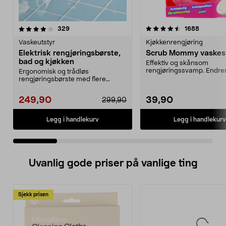
4.5 av 5 stjerner
anmeldelser
4.5 av 5 stjerner
anmeldel
329
1688
Vaskeutstyr
Kjøkkenrengjøring
Elektrisk rengjøringsbørste,
Scrub Mommy vaske
bad og kjøkken
Effektiv og skånsom
rengjøringssvamp. Endrer
Ergonomisk og trådløs
etter vanntemperaturen - 
rengjøringsbørste med flere
utskiftbare hoder. Batteridrev...
249,90
39,90
299,90
Legg i handlekurv
Legg i handlekurv
Uvanlig gode priser på vanlige ting
Sjekk prisen