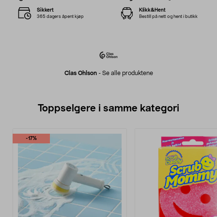
Sikkert
Klikk&Hent
365 dagers åpent kjøp
Bestill på nett og hent i butikk
Clas Ohlson
-
Se alle produktene
Toppselgere i samme kategori
-17%