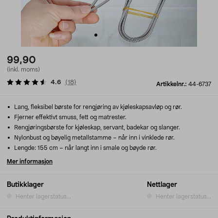
99,90
(inkl. moms)
4.6
(
18
)
Artikkelnr.:
44-6737
Lang, fleksibel børste for rengjøring av kjøleskapsavløp og rør.
Fjerner effektivt smuss, fett og matrester.
Rengjøringsbørste for kjøleskap, servant, badekar og slanger.
Nylonbust og bøyelig metallstamme – når inn i vinklede rør.
Lengde: 155 cm – når langt inn i smale og bøyde rør.
Mer informasjon
Butikklager
Nettlager
Henter lagerstatus...
Henter lagerstatus...