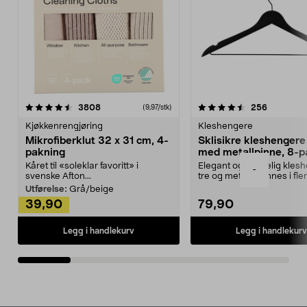
4.5av 5 stjerner
anmeldelser
4.5av 5 stjerner
anmeldels
3808
256
(9,97/stk)
Kjøkkenrengjøring
Kleshengere
Mikrofiberklut 32 x 31 cm, 4-
Sklisikre kleshengere 
pakning
med metallpinne, 8-p
Kåret til «soleklar favoritt» i
Elegant og skikkelig kles
-
svenske Afton...
tre og metall – finnes i fle
Kleshe...
Utførelse:
Grå/beige
39,90
79,90
Legg i handlekurv
Legg i handlekurv