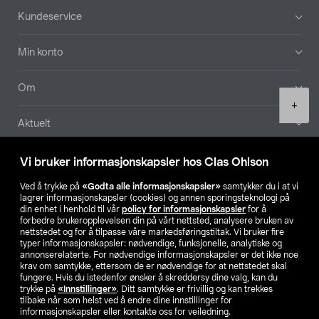
Bunntekst
Kundeservice
Min konto
Om
Product
+
quantity
Aktuelt
Våre selskaper
Vi bruker informasjonskapsler hos Clas Ohlson
Ved å trykke på
«Godta alle informasjonskapsler»
samtykker du i at vi
Finn din butikk
lagrer informasjonskapsler (cookies) og annen sporingsteknologi på
din enhet i henhold til vår
policy for informasjonskapsler
for å
forbedre brukeropplevelsen din på vårt nettsted, analysere bruken av
SE
NO
FI
nettstedet og for å tilpasse våre markedsføringstiltak. Vi bruker fire
typer informasjonskapsler: nødvendige, funksjonelle, analytiske og
annonserelaterte. For nødvendige informasjonskapsler er det ikke noe
krav om samtykke, ettersom de er nødvendige for at nettstedet skal
fungere. Hvis du istedenfor ønsker å skreddersy dine valg, kan du
trykke på
«Innstillinger»
. Ditt samtykke er frivillig og kan trekkes
tilbake når som helst ved å endre dine innstillinger for
informasjonskapsler eller kontakte oss for veiledning.