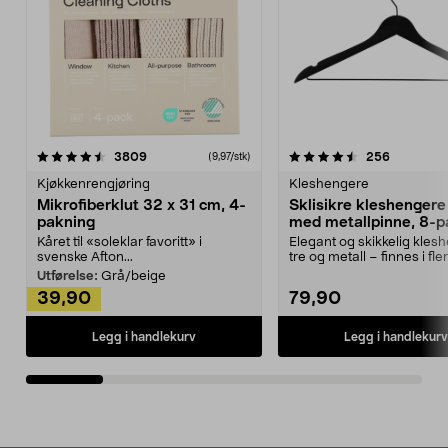
4.5av 5 stjerner
anmeldelser
4.5av 5 stjerner
anmeldels
3809
256
(9,97/stk)
Kjøkkenrengjøring
Kleshengere
Mikrofiberklut 32 x 31 cm, 4-
Sklisikre kleshengere 
pakning
med metallpinne, 8-p
Kåret til «soleklar favoritt» i
Elegant og skikkelig kles
svenske Afton...
tre og metall – finnes i fle
Kleshe...
Utførelse:
Grå/beige
39,90
79,90
Legg i handlekurv
Legg i handlekurv