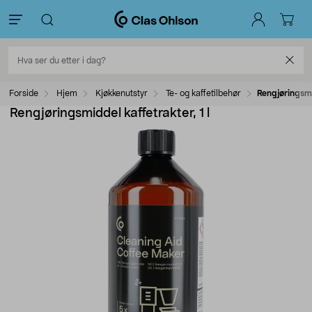
Forside
Hjem
Kjøkkenutstyr
Te- og kaffetilbehør
Rengjøringsmid
Rengjøringsmiddel kaffetrakter, 1 l