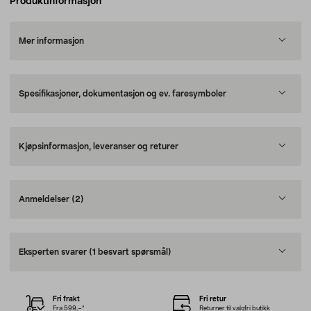
Produktinformasjon
Mer informasjon
Spesifikasjoner, dokumentasjon og ev. faresymboler
Kjøpsinformasjon, leveranser og returer
Anmeldelser
(2)
Eksperten svarer
(1 besvart spørsmål)
Fri frakt
Fri retur
Fra 599,–*
Returner til valgfri butikk