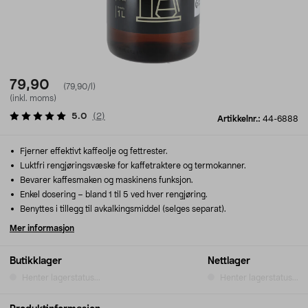
79,90
(79,90/l)
(inkl. moms)
5.0
(
2
)
Artikkelnr.:
44-6888
Fjerner effektivt kaffeolje og fettrester.
Luktfri rengjøringsvæske for kaffetraktere og termokanner.
Bevarer kaffesmaken og maskinens funksjon.
Enkel dosering – bland 1 til 5 ved hver rengjøring.
Benyttes i tillegg til avkalkingsmiddel (selges separat).
Mer informasjon
Butikklager
Nettlager
Henter lagerstatus...
Henter lagerstatus...