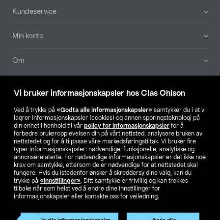
Bunntekst
Kundeservice
Min konto
Om
Aktuelt
Vi bruker informasjonskapsler hos Clas Ohlson
Våre selskaper
Ved å trykke på
«Godta alle informasjonskapsler»
samtykker du i at vi
lagrer informasjonskapsler (cookies) og annen sporingsteknologi på
din enhet i henhold til vår
policy for informasjonskapsler
for å
Finn din butikk
forbedre brukeropplevelsen din på vårt nettsted, analysere bruken av
nettstedet og for å tilpasse våre markedsføringstiltak. Vi bruker fire
typer informasjonskapsler: nødvendige, funksjonelle, analytiske og
annonserelaterte. For nødvendige informasjonskapsler er det ikke noe
SE
NO
FI
krav om samtykke, ettersom de er nødvendige for at nettstedet skal
fungere. Hvis du istedenfor ønsker å skreddersy dine valg, kan du
trykke på
«Innstillinger»
. Ditt samtykke er frivillig og kan trekkes
tilbake når som helst ved å endre dine innstillinger for
informasjonskapsler eller kontakte oss for veiledning.