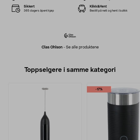
Sikkert
Klikk&Hent
365 dagers åpent kjøp
Bestill på nett og hent i butikk
Clas Ohlson
-
Se alle produktene
Toppselgere i samme kategori
-17%