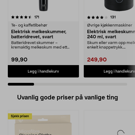
4.0 av 5 stjerner
anmeldelser
4.5 av 5 stjerner
anmeldelse
171
131
Te- og kaffetilbehør
Øvrige kjøkkenmaskiner
Elektrisk melkeskummer,
Elektrisk melkeskum
batteridrevet, svart
240 ml, svart
Batteridrevet skummer –
Skum eller varm opp melk
kremaktig melkeskum med ett
enkelt knappetrykk.
enkelt knappetrykk. Elektris...
Melkeskummer – dobbeltv
99,90
249,90
Legg i handlekurv
Legg i handlekurv
Uvanlig gode priser på vanlige ting
Sjekk prisen