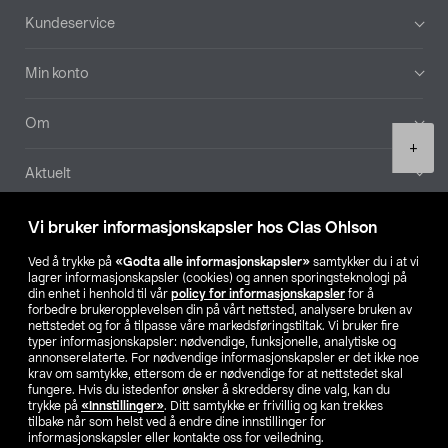
Bunntekst
Kundeservice
Min konto
Om
Product
+
quantity
Aktuelt
Våre selskaper
Vi bruker informasjonskapsler hos Clas Ohlson
Ved å trykke på
«Godta alle informasjonskapsler»
samtykker du i at vi
Finn din butikk
lagrer informasjonskapsler (cookies) og annen sporingsteknologi på
din enhet i henhold til vår
policy for informasjonskapsler
for å
forbedre brukeropplevelsen din på vårt nettsted, analysere bruken av
SE
NO
FI
nettstedet og for å tilpasse våre markedsføringstiltak. Vi bruker fire
typer informasjonskapsler: nødvendige, funksjonelle, analytiske og
annonserelaterte. For nødvendige informasjonskapsler er det ikke noe
krav om samtykke, ettersom de er nødvendige for at nettstedet skal
fungere. Hvis du istedenfor ønsker å skreddersy dine valg, kan du
trykke på
«Innstillinger»
. Ditt samtykke er frivillig og kan trekkes
tilbake når som helst ved å endre dine innstillinger for
informasjonskapsler eller kontakte oss for veiledning.