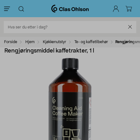
Forside
Hjem
Kjøkkenutstyr
Te- og kaffetilbehør
Rengjøringsmid
Rengjøringsmiddel kaffetrakter, 1 l