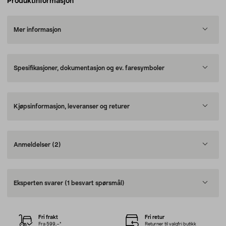
Produktinformasjon
Mer informasjon
Spesifikasjoner, dokumentasjon og ev. faresymboler
Kjøpsinformasjon, leveranser og returer
Anmeldelser
(2)
Eksperten svarer
(1 besvart spørsmål)
Fri frakt
Fri retur
Fra 599,–*
Returner til valgfri butikk