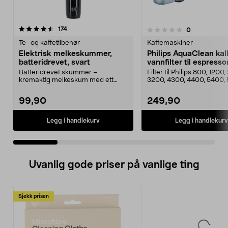
anmeldelser
4.0 av 5 stjerner
174
anmeldelser
0
0.0 av 5 stjerner
Te- og kaffetilbehør
Kaffemaskiner
Elektrisk melkeskummer,
Philips AquaClean kal
batteridrevet, svart
vannfilter til espress
2-pakning, CA6903/
Batteridrevet skummer –
Filter til Philips 800, 1200
kremaktig melkeskum med ett
3200, 4300, 4400, 5400,
enkelt knappetrykk. Elektris...
serien, GranAro...
99,90
249,90
Legg i handlekurv
Legg i handlekurv
Uvanlig gode priser på vanlige ting
Sjekk prisen