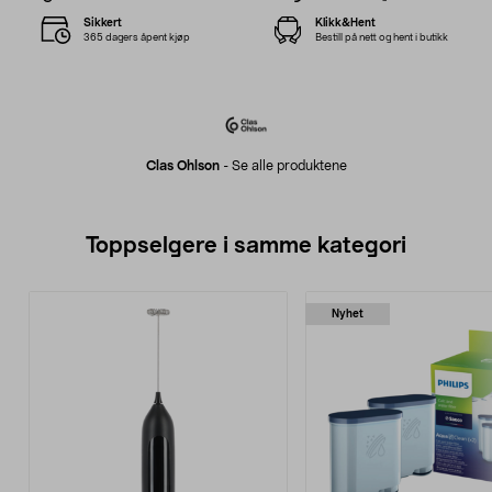
Sikkert
Klikk&Hent
365 dagers åpent kjøp
Bestill på nett og hent i butikk
Clas Ohlson
-
Se alle produktene
Toppselgere i samme kategori
Nyhet