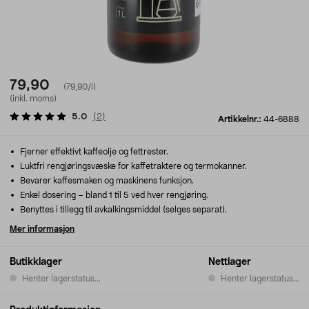
79,90
(79,90/l)
(inkl. moms)
5.0
(
2
)
Artikkelnr.:
44-6888
Fjerner effektivt kaffeolje og fettrester.
Luktfri rengjøringsvæske for kaffetraktere og termokanner.
Bevarer kaffesmaken og maskinens funksjon.
Enkel dosering – bland 1 til 5 ved hver rengjøring.
Benyttes i tillegg til avkalkingsmiddel (selges separat).
Mer informasjon
Butikklager
Nettlager
Henter lagerstatus...
Henter lagerstatus...