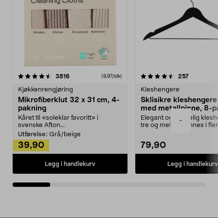
4.5av 5 stjerner
anmeldelser
4.5av 5 stjerner
anmeldels
3816
257
(9,97/stk)
Kjøkkenrengjøring
Kleshengere
Mikrofiberklut 32 x 31 cm, 4-
Sklisikre kleshengere 
pakning
med metallpinne, 8-p
Kåret til «soleklar favoritt» i
Elegant og skikkelig kles
-
svenske Afton...
tre og metall – finnes i fle
Kleshe...
Utførelse:
Grå/beige
39,90
79,90
Legg i handlekurv
Legg i handlekurv