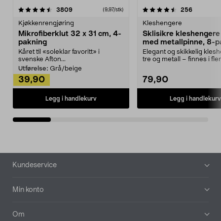
4.5av 5 stjerner
anmeldelser
4.5av 5 stjerner
anmeldels
3809
256
(9,97/stk)
Kjøkkenrengjøring
Kleshengere
Mikrofiberklut 32 x 31 cm, 4-
Sklisikre kleshengere 
pakning
med metallpinne, 8-p
Kåret til «soleklar favoritt» i
Elegant og skikkelig kles
svenske Afton...
tre og metall – finnes i fle
Kleshe...
Utførelse:
Grå/beige
39,90
79,90
Legg i handlekurv
Legg i handlekurv
Bunntekst
Kundeservice
Min konto
Om