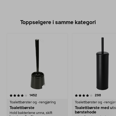
Toppselgere i samme kategori
4.0 av 5 stjerner
anmeldelser
4.0 av 5 stjerner
anmeldels
1452
298
Toalettbørster og -rengjøring
Toalettbørster og -rengjø
Toalettbørste
Toalettbørste med uts
børstehode
Hold bakteriene unna, skift