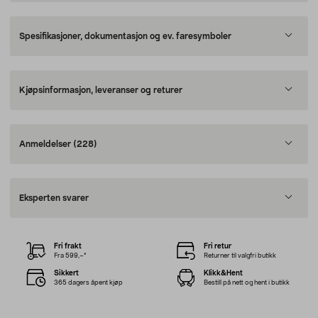
Spesifikasjoner, dokumentasjon og ev. faresymboler
Kjøpsinformasjon, leveranser og returer
Anmeldelser
(228)
Eksperten svarer
Fri frakt
Fri retur
Fra 599,–*
Returner til valgfri butikk
Sikkert
Klikk&Hent
365 dagers åpent kjøp
Bestill på nett og hent i butikk