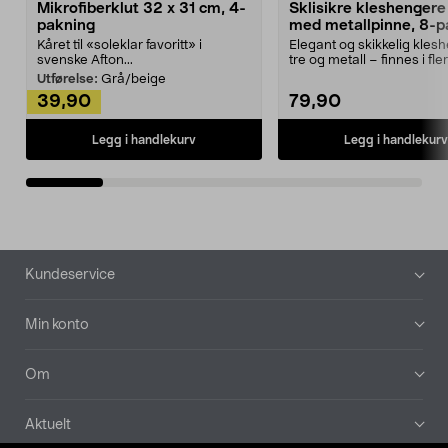
Mikrofiberklut 32 x 31 cm, 4-
Sklisikre kleshengere 
pakning
med metallpinne, 8-p
Kåret til «soleklar favoritt» i
Elegant og skikkelig kles
svenske Afton...
tre og metall – finnes i fle
Kleshe...
Utførelse:
Grå/beige
39,90
79,90
Legg i handlekurv
Legg i handlekurv
Bunntekst
Kundeservice
Min konto
Om
Aktuelt