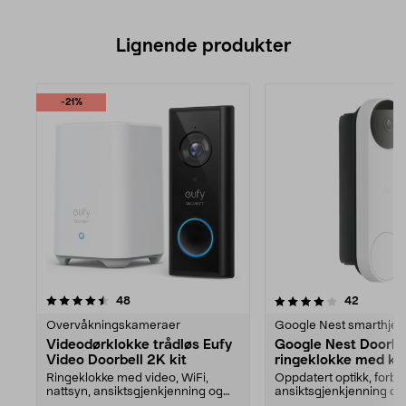
Lignende produkter
-21%
4.0av 5 stjerner
anmeldelser
4.5av 5 stjerner
anmeldel
48
42
Overvåkningskameraer
Google Nest smarthje
Videodørklokke trådløs Eufy
Google Nest Doorbel
Video Doorbell 2K kit
ringeklokke med k
Ringeklokke med video, WiFi,
Oppdatert optikk, forbe
nattsyn, ansiktsgjenkjenning og
ansiktsgjenkjenning og b
lokalt minne. Trådl...
Google Nest Doo...