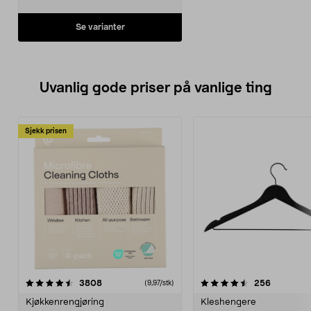
Se varianter
Uvanlig gode priser på vanlige ting
Sjekk prisen
4.5av 5 stjerner
anmeldelser
4.5av 5 stjerner
anmeldels
3808
256
(9,97/stk)
Kjøkkenrengjøring
Kleshengere