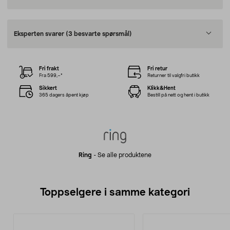
Eksperten svarer
(3 besvarte spørsmål)
Fri frakt
Fri retur
Fra 599,–*
Returner til valgfri butikk
Sikkert
Klikk&Hent
365 dagers åpent kjøp
Bestill på nett og hent i butikk
Ring
-
Se alle produktene
Toppselgere i samme kategori