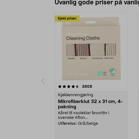
Uvanlig gode priser på vanli
Sjekk prisen
5av 5 stjerner
4.5av 5 stjerner
anmeldelser
3808
Kjøkkenrengjøring
Mikrofiberklut 32 x 31 cm, 4-
pakning
Kåret til «soleklar favoritt» i
svenske Afton...
Utførelse:
Grå/beige