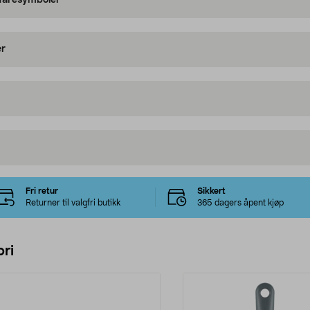
 faresymboler
er
Fri retur
Sikkert
Returner til valgfri butikk
365 dagers åpent kjøp
ri