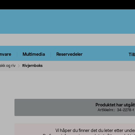
rnvare
Multimedia
Reservedeler
Til
akk og riv
Rivjernboks
Produktet har utgåt
Artikkelnr.:
34-2278-1
Vi håper du finner det du leter etter und