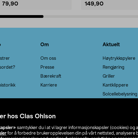
79,90
149,90
Legg i handlekurv
Legg i handlekurv
o
Om
Aktuelt
strer
Om oss
Høytrykkspylere
sordet?
Presse
Rengjøring
Bærekraft
Griller
istorikk
Karriere
Kantklippere
Solcellebelysning
er hos Clas Ohlson
kapsler»
samtykker du i at vi lagrer informasjonskapsler (cookies) og 
sler
for å forbedre brukeropplevelsen din på vårt nettsted, analysere b