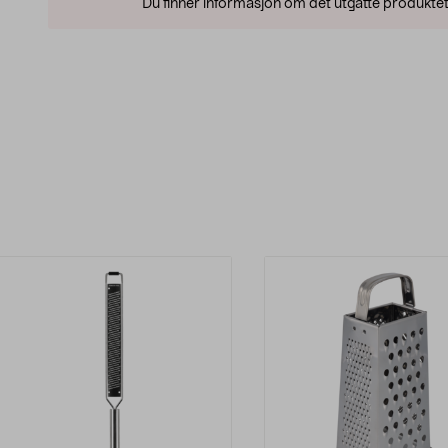
Du finner informasjon om det utgåtte produktet