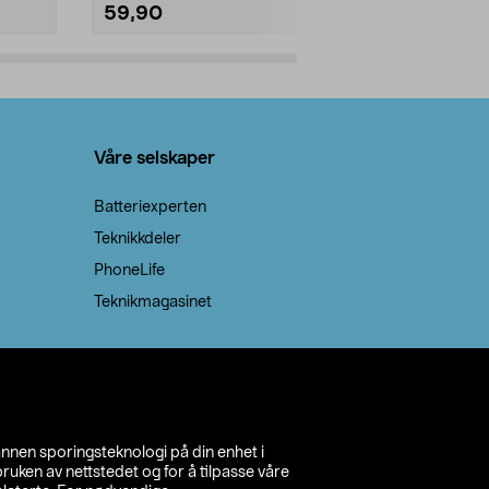
59,90
69,90
Legg i handlekurv
Legg 
Våre selskaper
Batteriexperten
Teknikkdeler
PhoneLife
Teknikmagasinet
annen sporingsteknologi på din enhet i
ruken av nettstedet og for å tilpasse våre