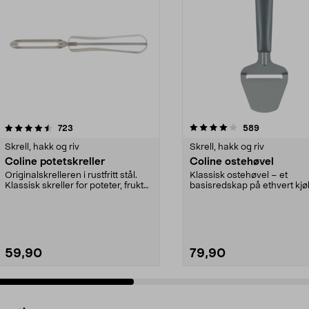
4.0 av 5 stjerner
anmeldelser
4.5 av 5 stjerner
anmeldelser
723
589
Skrell, hakk og riv
Skrell, hakk og riv
Coline potetskreller
Coline ostehøvel
Originalskrelleren i rustfritt stål.
Klassisk ostehøvel – et
Klassisk skreller for poteter, frukt
basisredskap på ethvert kjø
og røt...
Nyt et ostesmørbrød til...
59,90
79,90