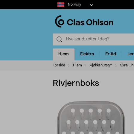
Select
Norway
market
Hjem
Elektro
Fritid
Je
Forside
Hjem
Kjøkkenutstyr
Skrell, h
Rivjernboks