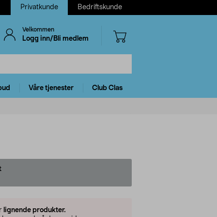
Privatkunde
Bedriftskunde
Velkommen
Logg inn/Bli medlem
bud
Våre tjenester
Club Clas
t
er
lignende produkter.