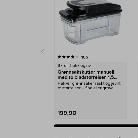
0 av 5 stjerner
4.5 av 5 stjerner
anmeldelser
105
Skrell, hakk og riv
Grønnsakskutter manuell
med to bladstørrelser, 1,5
liter
Hakker grønnsaker raskt og jevnt i
to størrelser – fine eller grove
biter. Manue...
199,90