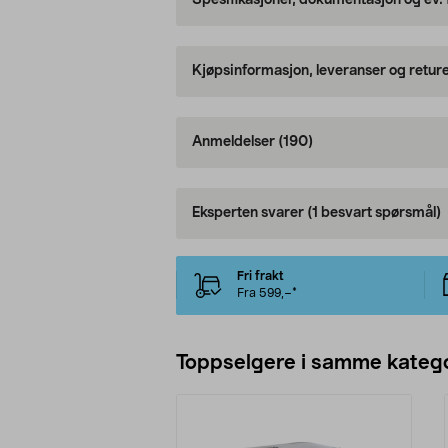
Spesifikasjoner, dokumentasjon og ev.
Kjøpsinformasjon, leveranser og retur
Anmeldelser
(190)
Eksperten svarer
(1 besvart spørsmål)
Fri frakt
Fra 599,–*
Toppselgere i samme katego