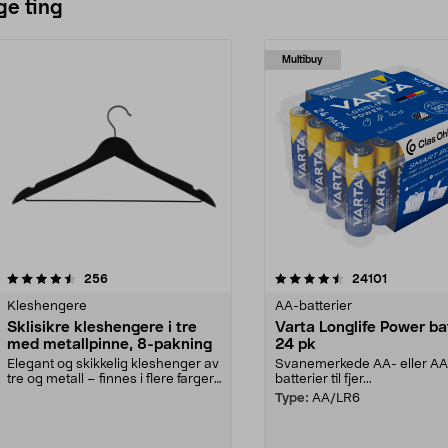
ge ting
Multibuy
4.5av 5 stjerner
anmeldelser
4.5av 5 stjerner
anmeldels
256
24101
Kleshengere
AA-batterier
Sklisikre kleshengere i tre
Varta Longlife Power ba
med metallpinne, 8-pakning
24 pk
Elegant og skikkelig kleshenger av
Svanemerkede AA- eller A
tre og metall – finnes i flere farger.
batterier til fjer...
Kleshe...
Type:
AA/LR6