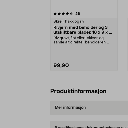
5av 5 stjerner
4.5av 5 stjerner
anmeldelser
28
Skrell, hakk og riv
Rivjern med beholder og 3
utskiftbare blader, 18 x 9 x 6
cm
Riv grovt, fint eller i skiver, og
samle alt direkte i beholderen.
Kompakt rivje...
99,90
Legg i handlekurv
Produktinformasjon
Mer informasjon