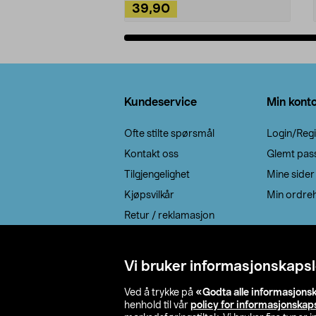
39,90
Legg i handlekurv
Bunntekst
Kundeservice
Min kont
Ofte stilte spørsmål
Login/Regi
Kontakt oss
Glemt pas
Tilgjengelighet
Mine sider
Kjøpsvilkår
Min ordreh
Retur / reklamasjon
EE-avfall
Cookie policy
Vi bruker informasjonskapsl
Leveringsalternativ
Ved å trykke på
«Godta alle informasjons
henhold til vår
policy for informasjonskap