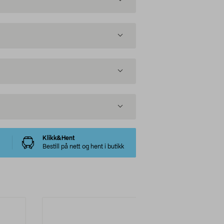
Klikk&Hent
Bestill på nett og hent i butikk