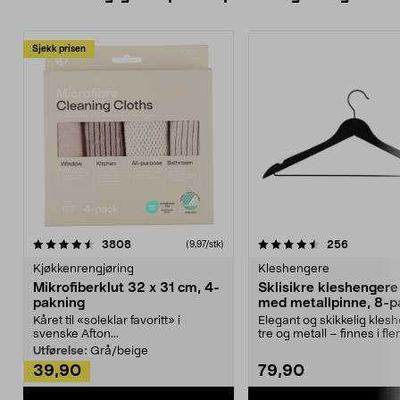
Sjekk prisen
4.5av 5 stjerner
anmeldelser
4.5av 5 stjerner
anmeldels
3808
256
(9,97/stk)
Kjøkkenrengjøring
Kleshengere
Mikrofiberklut 32 x 31 cm, 4-
Sklisikre kleshengere 
pakning
med metallpinne, 8-p
Kåret til «soleklar favoritt» i
Elegant og skikkelig kles
svenske Afton...
tre og metall – finnes i fle
Kleshe...
Utførelse:
Grå/beige
39,90
79,90