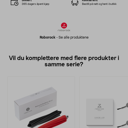
Sikkert
Klikk&Hent
365 dagers åpent kjøp
Bestill på nett og hent i butikk
Roborock
-
Se alle produktene
Vil du komplettere med flere produkter i
samme serie?