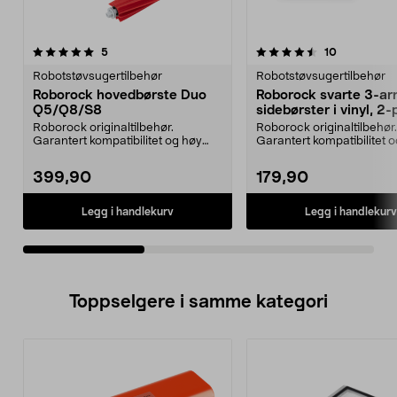
4.5av 5 stjerner
anmeldelser
5.0av 5 stjerner
anmeldelse
5
10
Robotstøvsugertilbehør
Robotstøvsugertilbehør
Roborock hovedbørste Duo
Roborock svarte 3-a
Q5/Q8/S8
sidebørster i vinyl, 2
Roborock originaltilbehør.
Roborock originaltilbehør.
Garantert kompatibilitet og høy
Garantert kompatibilitet 
kvalitet. Helgummiert...
kvalitet. Med vinylbø...
399,90
179,90
Legg i handlekurv
Legg i handlekurv
Toppselgere i samme kategori