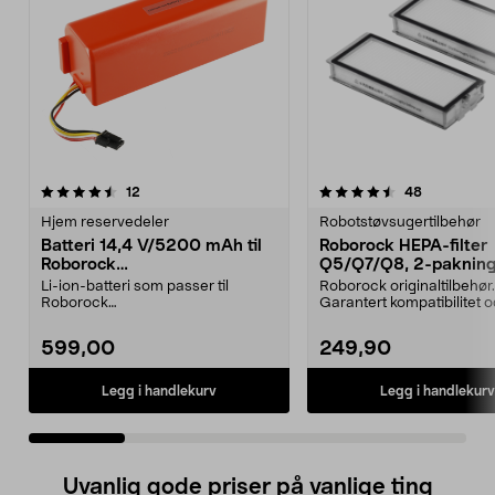
4.5 av 5 stjerner
anmeldelser
3.0 av 5 stjerner
anmeldelse
12
48
Hjem reservedeler
Robotstøvsugertilbehør
Batteri 14,4 V/5200 mAh til
Roborock HEPA-filter
Roborock
Q5/Q7/Q8, 2-paknin
S5/S6/S7/S8/Q7/E4/E5
Li-ion-batteri som passer til
Roborock originaltilbehør.
Roborock
Garantert kompatibilitet 
robotstøvsugere:E4E5S5S5
kvalitet. Høy filtrer...
MaxS6S6 MaxS6 Pu...
599,00
249,90
Legg i handlekurv
Legg i handlekurv
Uvanlig gode priser på vanlige ting