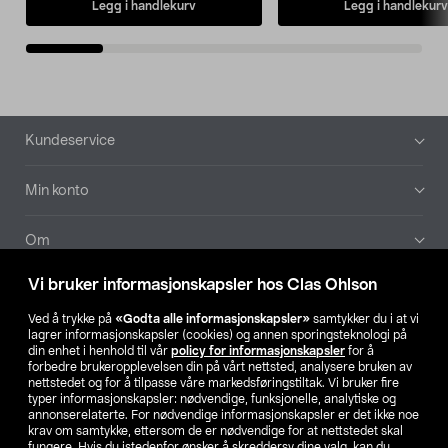
Legg i handlekurv
Legg i handlekurv
Bunntekst
Kundeservice
Min konto
Om
Vi bruker informasjonskapsler hos Clas Ohlson
Aktuelt
Ved å trykke på
«Godta alle informasjonskapsler»
samtykker du i at vi
lagrer informasjonskapsler (cookies) og annen sporingsteknologi på
Våre selskaper
din enhet i henhold til vår
policy for informasjonskapsler
for å
forbedre brukeropplevelsen din på vårt nettsted, analysere bruken av
nettstedet og for å tilpasse våre markedsføringstiltak. Vi bruker fire
Finn din butikk
typer informasjonskapsler: nødvendige, funksjonelle, analytiske og
annonserelaterte. For nødvendige informasjonskapsler er det ikke noe
krav om samtykke, ettersom de er nødvendige for at nettstedet skal
SE
NO
FI
fungere. Hvis du istedenfor ønsker å skreddersy dine valg, kan du