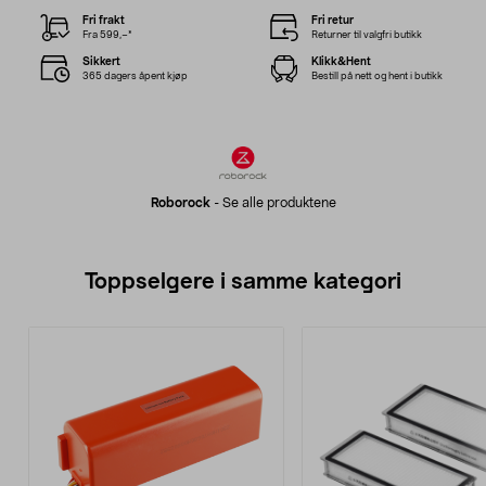
Fri frakt
Fri retur
Fra 599,–*
Returner til valgfri butikk
Sikkert
Klikk&Hent
365 dagers åpent kjøp
Bestill på nett og hent i butikk
Roborock
-
Se alle produktene
Toppselgere i samme kategori