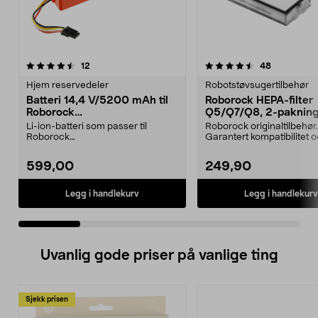
4.5 av 5 stjerner
anmeldelser
3.0 av 5 stjerner
anmeldelse
12
48
Hjem reservedeler
Robotstøvsugertilbehør
Batteri 14,4 V/5200 mAh til
Roborock HEPA-filter
Roborock
Q5/Q7/Q8, 2-paknin
S5/S6/S7/S8/Q7/E4/E5
Li-ion-batteri som passer til
Roborock originaltilbehør.
Roborock
Garantert kompatibilitet 
robotstøvsugere:E4E5S5S5
kvalitet. Høy filtrer...
MaxS6S6 MaxS6 Pu...
599,00
249,90
Legg i handlekurv
Legg i handlekurv
Uvanlig gode priser på vanlige ting
Sjekk prisen