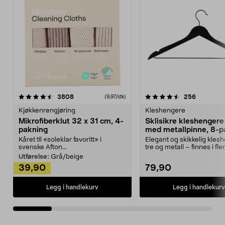
4.5av 5 stjerner
anmeldelser
4.5av 5 stjerner
anmeldels
3808
256
(9,97/stk)
Kjøkkenrengjøring
Kleshengere
Mikrofiberklut 32 x 31 cm, 4-
Sklisikre kleshengere 
pakning
med metallpinne, 8-p
Kåret til «soleklar favoritt» i
Elegant og skikkelig kles
svenske Afton...
tre og metall – finnes i fle
Kleshe...
Utførelse:
Grå/beige
39,90
79,90
Legg i handlekurv
Legg i handlekurv