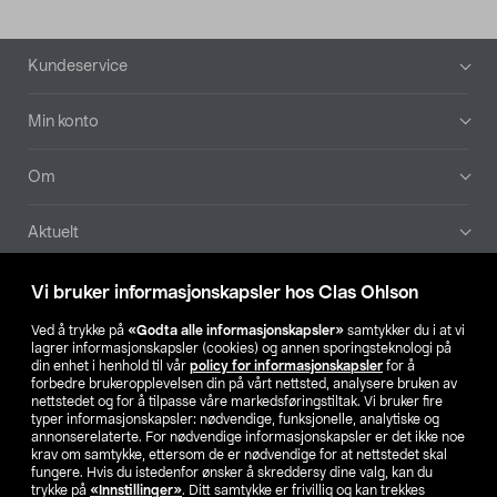
Bunntekst
Kundeservice
Min konto
Om
Aktuelt
Våre selskaper
Vi bruker informasjonskapsler hos Clas Ohlson
Ved å trykke på
«Godta alle informasjonskapsler»
samtykker du i at vi
Finn din butikk
lagrer informasjonskapsler (cookies) og annen sporingsteknologi på
din enhet i henhold til vår
policy for informasjonskapsler
for å
forbedre brukeropplevelsen din på vårt nettsted, analysere bruken av
SE
NO
FI
nettstedet og for å tilpasse våre markedsføringstiltak. Vi bruker fire
typer informasjonskapsler: nødvendige, funksjonelle, analytiske og
annonserelaterte. For nødvendige informasjonskapsler er det ikke noe
krav om samtykke, ettersom de er nødvendige for at nettstedet skal
fungere. Hvis du istedenfor ønsker å skreddersy dine valg, kan du
trykke på
«Innstillinger»
. Ditt samtykke er frivillig og kan trekkes