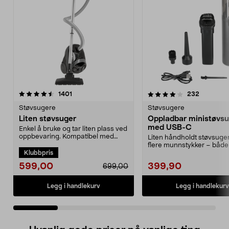
4.0 av 5 stjerner
anmeldelser
4.0 av 5 stjerner
anmeldels
1401
232
Støvsugere
Støvsugere
Liten støvsuger
Oppladbar ministøvs
med USB-C
Enkel å bruke og tar liten plass ved
oppbevaring. Kompatibel med
Liten håndholdt støvsuge
støvsugerpose 4...
flere munnstykker – både
Klubbpris
og blåser. Ministøv...
599,00
399,90
699,00
Legg i handlekurv
Legg i handlekurv