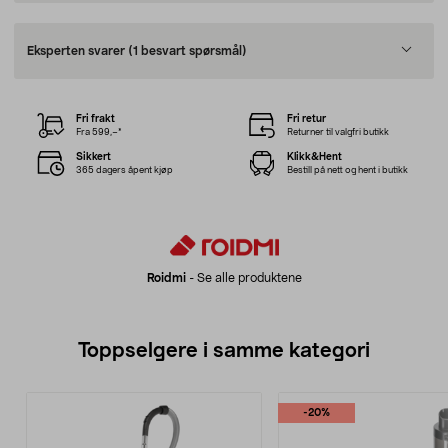
Eksperten svarer
(1 besvart spørsmål)
Fri frakt
Fri retur
Fra 599,–*
Returner til valgfri butikk
Sikkert
Klikk&Hent
365 dagers åpent kjøp
Bestill på nett og hent i butikk
Roidmi
-
Se alle produktene
Toppselgere i samme kategori
-20%