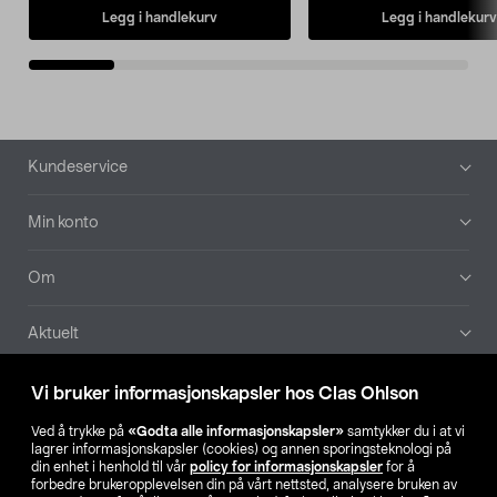
Legg i handlekurv
Legg i handlekurv
Bunntekst
Kundeservice
Min konto
Om
Aktuelt
Våre selskaper
Vi bruker informasjonskapsler hos Clas Ohlson
Ved å trykke på
«Godta alle informasjonskapsler»
samtykker du i at vi
Finn din butikk
lagrer informasjonskapsler (cookies) og annen sporingsteknologi på
din enhet i henhold til vår
policy for informasjonskapsler
for å
forbedre brukeropplevelsen din på vårt nettsted, analysere bruken av