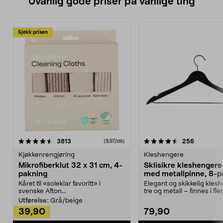
Uvanlig gode priser på vanlige ting
Sjekk prisen
4.5av 5 stjerner
anmeldelser
4.5av 5 stjerner
anmeldels
3813
256
(9,97/stk)
Kjøkkenrengjøring
Kleshengere
Mikrofiberklut 32 x 31 cm, 4-
Sklisikre kleshengere 
pakning
med metallpinne, 8-p
Kåret til «soleklar favoritt» i
Elegant og skikkelig kles
svenske Afton...
tre og metall – finnes i fle
Kleshe...
Utførelse:
Grå/beige
39,90
79,90