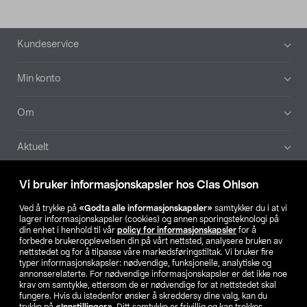
Bunntekst
Kundeservice
Min konto
Om
Aktuelt
Våre selskaper
Vi bruker informasjonskapsler hos Clas Ohlson
Ved å trykke på
«Godta alle informasjonskapsler»
samtykker du i at vi
Finn din butikk
lagrer informasjonskapsler (cookies) og annen sporingsteknologi på
din enhet i henhold til vår
policy for informasjonskapsler
for å
forbedre brukeropplevelsen din på vårt nettsted, analysere bruken av
SE
NO
FI
nettstedet og for å tilpasse våre markedsføringstiltak. Vi bruker fire
typer informasjonskapsler: nødvendige, funksjonelle, analytiske og
annonserelaterte. For nødvendige informasjonskapsler er det ikke noe
krav om samtykke, ettersom de er nødvendige for at nettstedet skal
fungere. Hvis du istedenfor ønsker å skreddersy dine valg, kan du