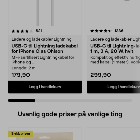
4.5 av 5 stjerner
anmeldelser
3.5 av 5 stjerner
anmeldel
821
1236
Ladere og ladekabler Lightning
Ladere og ladekabler Lig
USB-C til Lightning ladekabel
USB-C til Lightning-la
for iPhone Clas Ohlson
1 m, 3 A, 20 W, hvit
MFi-sertifisert Lightningkabel for
Kompakt og effektiv hurti
iPhone og ...
med kabel (1 meter). Kobl
Lightning-produkter t...
Lengde:
2 m
179,90
299,90
Legg i handlekurv
Legg i handlekurv
Uvanlig gode priser på vanlige ting
Sjekk prisen