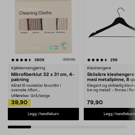
4.5av 5 stjerner
anmeldelser
4.5av 5 stjerner
anmeldels
3809
256
(9,97/stk)
Kjøkkenrengjøring
Kleshengere
Mikrofiberklut 32 x 31 cm, 4-
Sklisikre kleshengere 
pakning
med metallpinne, 8-p
Kåret til «soleklar favoritt» i
Elegant og skikkelig kles
svenske Afton...
tre og metall – finnes i fle
Kleshe...
Utførelse:
Grå/beige
39,90
79,90
Legg i handlekurv
Legg i handlekurv