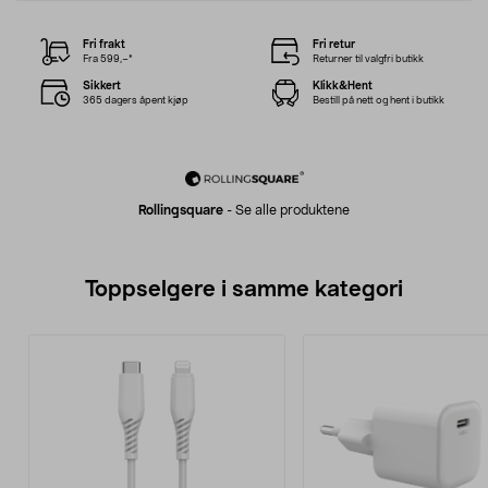
Fri frakt
Fri retur
Fra 599,–*
Returner til valgfri butikk
Sikkert
Klikk&Hent
365 dagers åpent kjøp
Bestill på nett og hent i butikk
Rollingsquare
-
Se alle produktene
Toppselgere i samme kategori