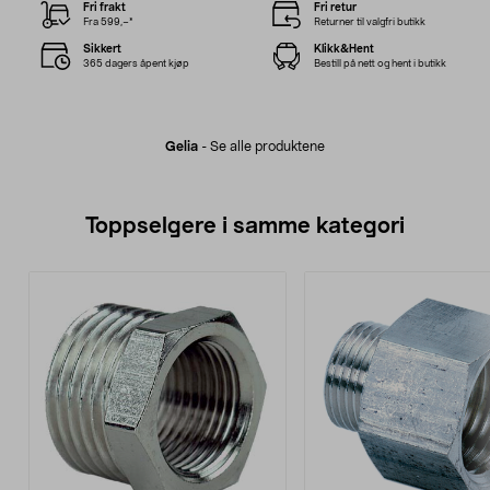
Fri frakt
Fri retur
Fra 599,–*
Returner til valgfri butikk
Sikkert
Klikk&Hent
365 dagers åpent kjøp
Bestill på nett og hent i butikk
Gelia
-
Se alle produktene
Toppselgere i samme kategori