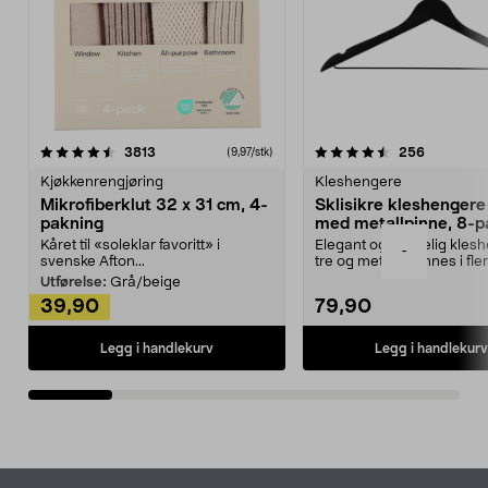
4.5av 5 stjerner
anmeldelser
4.5av 5 stjerner
anmeldels
3813
256
(9,97/stk)
Kjøkkenrengjøring
Kleshengere
Mikrofiberklut 32 x 31 cm, 4-
Sklisikre kleshengere 
pakning
med metallpinne, 8-p
Kåret til «soleklar favoritt» i
Elegant og skikkelig kles
-
svenske Afton...
tre og metall – finnes i fle
Kleshe...
Utførelse:
Grå/beige
39,90
79,90
Legg i handlekurv
Legg i handlekurv
Bunntekst