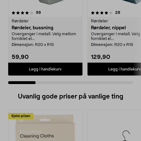
4.0 av 5 stjerner
anmeldelser
4.5 av 5 stjerner
anmeldelse
99
28
Rørdeler
Rørdeler
Rørdeler, bussning
Rørdeler, nippel
Overganger i metall. Velg mellom
Overganger i metall. Vel
forniklet el...
forniklet el...
Dimensjon:
R20 x R15
Dimensjon:
R20 x R15
59,90
129,90
Legg i handlekurv
Legg i handlekurv
Uvanlig gode priser på vanlige ting
Sjekk prisen