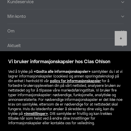
Kundeservice
Min konto
Om
Product
+
quantity
Aktuelt
Våre selskaper
Vi bruker informasjonskapsler hos Clas Ohlson
Ved å trykke på
«Godta alle informasjonskapsler»
samtykker du i at vi
Finn din butikk
lagrer informasjonskapsler (cookies) og annen sporingsteknologi på
din enhet i henhold til vår
policy for informasjonskapsler
for å
forbedre brukeropplevelsen din på vårt nettsted, analysere bruken av
SE
NO
FI
nettstedet og for å tilpasse våre markedsføringstiltak. Vi bruker fire
typer informasjonskapsler: nødvendige, funksjonelle, analytiske og
annonserelaterte. For nødvendige informasjonskapsler er det ikke noe
krav om samtykke, ettersom de er nødvendige for at nettstedet skal
fungere. Hvis du istedenfor ønsker å skreddersy dine valg, kan du
trykke på
«Innstillinger»
. Ditt samtykke er frivillig og kan trekkes
tilbake når som helst ved å endre dine innstillinger for
informasjonskapsler eller kontakte oss for veiledning.
Privacy statement
Medlemsvilkår
Kjøpsvilkår
For bedrifter