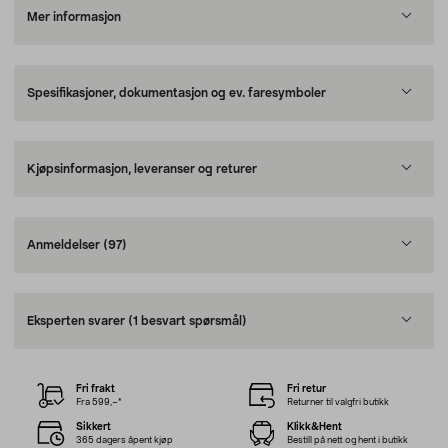
Mer informasjon
Spesifikasjoner, dokumentasjon og ev. faresymboler
Kjøpsinformasjon, leveranser og returer
Anmeldelser
(97)
Eksperten svarer
(1 besvart spørsmål)
Fri frakt
Fri retur
Fra 599,–*
Returner til valgfri butikk
Sikkert
Klikk&Hent
365 dagers åpent kjøp
Bestill på nett og hent i butikk