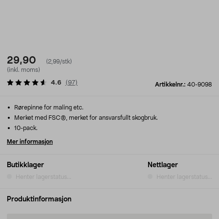
29,90
(2,99/stk)
(inkl. moms)
4.6
(
97
)
Artikkelnr.:
40-9098
Rørepinne for maling etc.
Merket med FSC®, merket for ansvarsfullt skogbruk.
10-pack.
Mer informasjon
Butikklager
Nettlager
Henter lagerstatus...
Henter lagerstatus...
Produktinformasjon