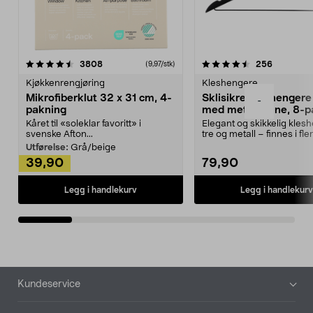
4.5av 5 stjerner
anmeldelser
4.5av 5 stjerner
anmeldels
3808
256
(9,97/stk)
Kjøkkenrengjøring
Kleshengere
Mikrofiberklut 32 x 31 cm, 4-
Sklisikre kleshengere 
-
pakning
med metallpinne, 8-p
Kåret til «soleklar favoritt» i
Elegant og skikkelig kles
svenske Afton...
tre og metall – finnes i fle
Kleshe...
Utførelse:
Grå/beige
39,90
79,90
Legg i handlekurv
Legg i handlekurv
Bunntekst
Kundeservice