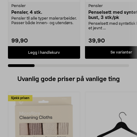
Pensler
Pensler
Pensler, 4 stk.
Penselsett med synte
bust, 3 stk/pk
Pensler til alle typer malerarbeider.
Passer både innen- og utendørs.
Penselsett med syntetisk b
et jevnt ...
99,90
39,90
Se varianter
Legg i handlekurv
Uvanlig gode priser på vanlige ting
Sjekk prisen