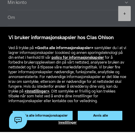
Min konto
Product
+
quantity
Om
Aktuelt
Vi bruker informasjonskapsler hos Clas Ohlson
Våre selskaper
Ved å trykke på
«Godta alle informasjonskapsler»
samtykker du i at vi
lagrer informasjonskapsler (cookies) og annen sporingsteknologi på
din enhet i henhold til vår
policy for informasjonskapsler
for å
Finn din butikk
forbedre brukeropplevelsen din på vårt nettsted, analysere bruken av
nettstedet og for å tilpasse våre markedsføringstiltak. Vi bruker fire
typer informasjonskapsler: nødvendige, funksjonelle, analytiske og
annonserelaterte. For nødvendige informasjonskapsler er det ikke noe
SE
NO
FI
krav om samtykke, ettersom de er nødvendige for at nettstedet skal
fungere. Hvis du istedenfor ønsker å skreddersy dine valg, kan du
trykke på
«Innstillinger»
. Ditt samtykke er frivillig og kan trekkes
tilbake når som helst ved å endre dine innstillinger for
informasjonskapsler eller kontakte oss for veiledning.
Godta alle informasjonskapsler
Avvis alle
Privacy statement
Medlemsvilkår
Kjøpsvilkår
For bedrifter
Legg i handlekurv
(1)
Innstillinger
Endre til priser ekskl. moms