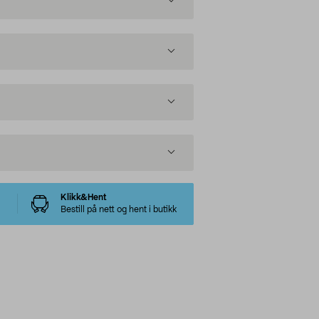
Klikk&Hent
Bestill på nett og hent i butikk