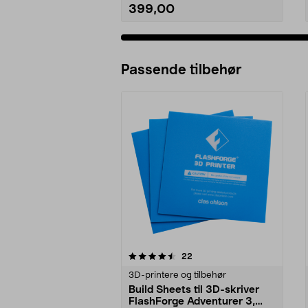
399,00
Passende tilbehør
5av 5 stjerner
4.5av 5 stjerner
anmeldelser
22
3D-printere og tilbehør
Build Sheets til 3D-skriver
FlashForge Adventurer 3,