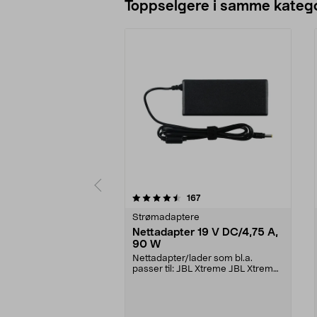
Toppselgere i samme katego
5 av 5 stjerner
4.0 av 5 stjerner
anmeldelser
167
Strømadaptere
Nettadapter 19 V DC/4,75 A,
90 W
Nettadapter/lader som bl.a.
passer til: JBL Xtreme JBL Xtreme
2JBL BoomboxJBL Bo...