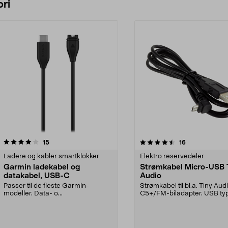
ri
4.5 av 5 stjerner
anmeldelser
4.5 av 5 stjerner
anmeldelser
15
16
Ladere og kabler smartklokker
Elektro reservedeler
Garmin ladekabel og
Strømkabel Micro-USB 
datakabel, USB-C
Audio
Passer til de fleste Garmin-
Strømkabel til bl.a. Tiny Au
modeller. Data- o...
C5+/FM-biladapter. USB type
Micro-USB ...