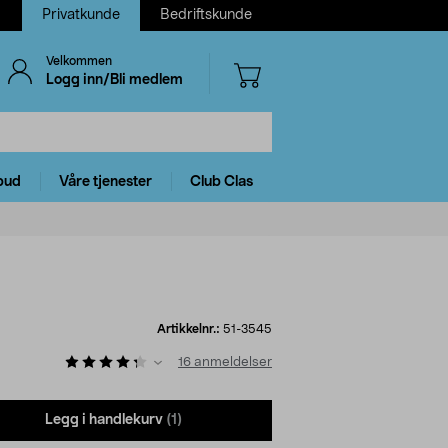
Privatkunde
Bedriftskunde
Velkommen
Logg inn/Bli medlem
bud
Våre tjenester
Club Clas
Artikkelnr.:
51-3545
16
anmeldelser
Legg i handlekurv
(1)