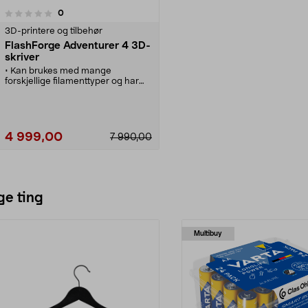
anmeldelser
0
3D-printere og tilbehør
FlashForge Adventurer 4 3D-
skriver
• Kan brukes med mange
forskjellige filamenttyper og har
stort byggevolum – 200 x 200 x
250 mm.
• Flashforge Adventurer 4 –
selvkalibrerende 3D-skriver med
kameraovervåkning og 4,3"
4 999,00
7 990,00
touchskjerm.
• 3D-skriver med lukket kabinett,
oppvarmet byggeplate og HEPA13
luftrensing.
Se varianter
• Utskiftbart
høytemperaturmunnstykke 240
ge ting
°C / 265 °C.
• Fungerer med PLA, PETG, ABS,
PC, PLA CF og PETG CF-
Multibuy
filamenter.