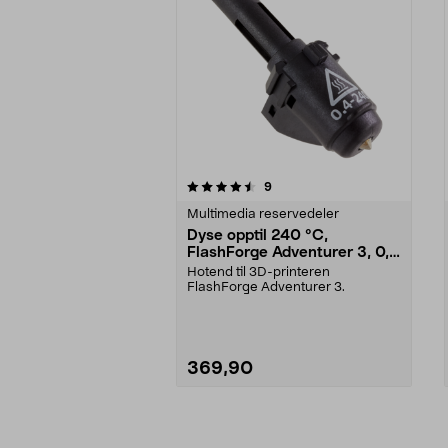
5av 5 stjerner
4.0av 5 stjerner
anmeldelser
9
Multimedia reservedeler
Dyse opptil 240 °C,
FlashForge Adventurer 3, 0,4
mm
Hotend til 3D-printeren
FlashForge Adventurer 3.
369,90
Legg i handlekurv