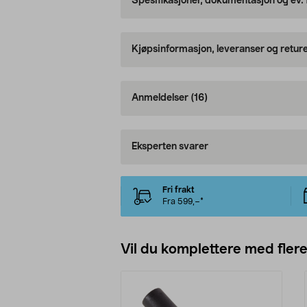
Spesifikasjoner, dokumentasjon og ev.
Kjøpsinformasjon, leveranser og retur
Anmeldelser
(16)
Eksperten svarer
Fri frakt
Fra 599,–*
Vil du komplettere med fler