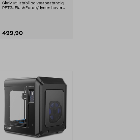
mm
Skriv ut i stabil og værbestandig
PETG. FlashForge/dysen hever
mulighet for utsk...
499,90
Legg i handlekurv