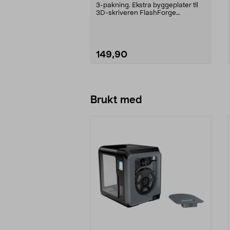
38-8870
3-pakning. Ekstra byggeplater til
3D-skriveren FlashForge
Adventurer 3. Mål 157 ...
149,90
Legg i handlekurv
Brukt med