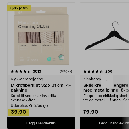
Sjekk prisen
4.5av 5 stjerner
anmeldelser
4.5av 5 stjerner
anmeldels
3813
256
(9,97/stk)
Kjøkkenrengjøring
Kleshengere
-
Mikrofiberklut 32 x 31 cm, 4-
Sklisikre kleshengere 
pakning
med metallpinne, 8-p
Kåret til «soleklar favoritt» i
Elegant og skikkelig kles
svenske Afton...
tre og metall – finnes i fle
Kleshe...
Utførelse:
Grå/beige
39,90
79,90
Legg i handlekurv
Legg i handlekurv