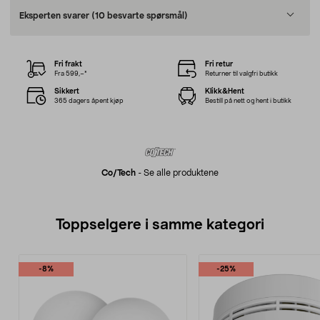
Eksperten svarer
(10 besvarte spørsmål)
Fri frakt
Fri retur
Fra 599,–*
Returner til valgfri butikk
Sikkert
Klikk&Hent
365 dagers åpent kjøp
Bestill på nett og hent i butikk
Co/tech
-
Se alle produktene
Toppselgere i samme kategori
-8%
-25%