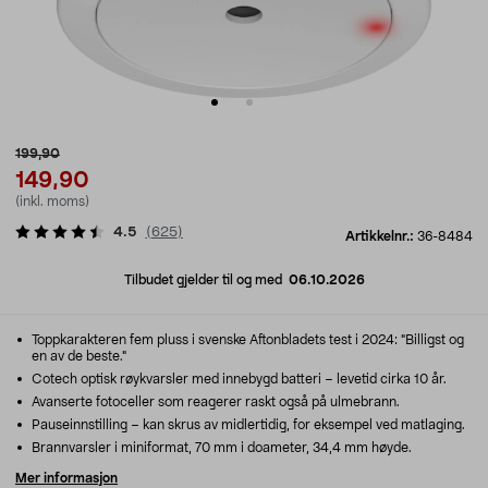
199,90
149,90
(inkl. moms)
4.5
(
625
)
Artikkelnr.:
36-8484
Tilbudet gjelder til og med
06.10.2026
Toppkarakteren fem pluss i svenske Aftonbladets test i 2024: "Billigst og
en av de beste."
Cotech optisk røykvarsler med innebygd batteri – levetid cirka 10 år.
Avanserte fotoceller som reagerer raskt også på ulmebrann.
Pauseinnstilling – kan skrus av midlertidig, for eksempel ved matlaging.
Brannvarsler i miniformat, 70 mm i doameter, 34,4 mm høyde.
Mer informasjon