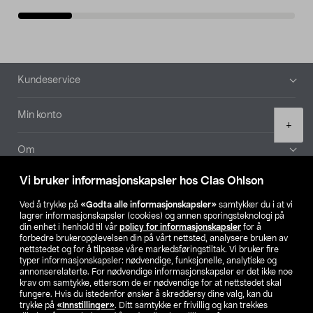
Bunntekst
Kundeservice
Min konto
Product
+
quantity
Om
Vi bruker informasjonskapsler hos Clas Ohlson
Aktuelt
Ved å trykke på
«Godta alle informasjonskapsler»
samtykker du i at vi
lagrer informasjonskapsler (cookies) og annen sporingsteknologi på
Våre selskaper
din enhet i henhold til vår
policy for informasjonskapsler
for å
forbedre brukeropplevelsen din på vårt nettsted, analysere bruken av
nettstedet og for å tilpasse våre markedsføringstiltak. Vi bruker fire
Finn din butikk
typer informasjonskapsler: nødvendige, funksjonelle, analytiske og
annonserelaterte. For nødvendige informasjonskapsler er det ikke noe
krav om samtykke, ettersom de er nødvendige for at nettstedet skal
SE
NO
FI
fungere. Hvis du istedenfor ønsker å skreddersy dine valg, kan du
trykke på
«Innstillinger»
. Ditt samtykke er frivillig og kan trekkes