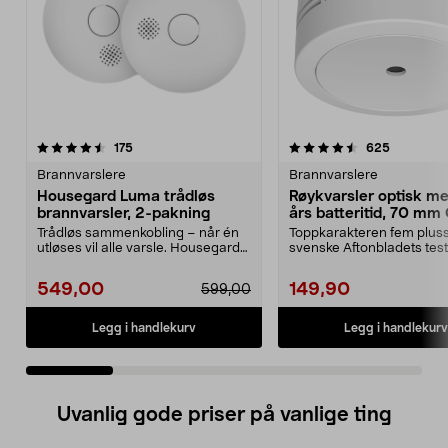
4.5 av 5 stjerner
anmeldelser
4.5 av 5 stjerner
anmeldels
175
625
Brannvarslere
Brannvarslere
Housegard Luma trådløs
Røykvarsler optisk m
brannvarsler, 2-pakning
års batteritid, 70 mm
Trådløs sammenkobling – når én
Toppkarakteren fem pluss
utløses vil alle varsle. Housegard
svenske Aftonbladets test
Luma trådløs b...
"Billigst og en av ...
549,00
149,90
599,00
Legg i handlekurv
Legg i handlekurv
Uvanlig gode priser på vanlige ting