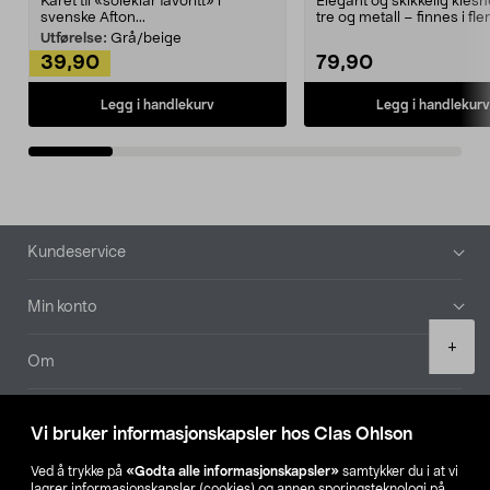
Kåret til «soleklar favoritt» i
Elegant og skikkelig kles
svenske Afton...
tre og metall – finnes i fle
Kleshe...
Utførelse:
Grå/beige
39,90
79,90
Legg i handlekurv
Legg i handlekurv
Bunntekst
Kundeservice
Min konto
Product
+
quantity
Om
Aktuelt
Vi bruker informasjonskapsler hos Clas Ohlson
Våre selskaper
Ved å trykke på
«Godta alle informasjonskapsler»
samtykker du i at vi
lagrer informasjonskapsler (cookies) og annen sporingsteknologi på