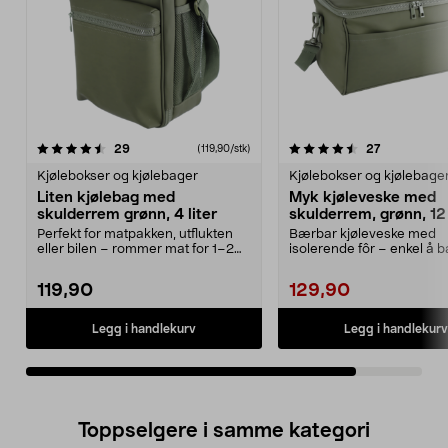
4.5av 5 stjerner
anmeldelser
anmeldelse
29
27
(119,90/stk)
Kjølebokser og kjølebager
Kjølebokser og kjølebage
Liten kjølebag med
Myk kjøleveske med
skulderrem grønn, 4 liter
skulderrem, grønn, 12 
Perfekt for matpakken, utflukten
Bærbar kjøleveske med
eller bilen – rommer mat for 1–2
isolerende fôr – enkel å
personer. Lite...
skulderrem. Myk kjøleves.
119,90
129,90
Legg i handlekurv
Legg i handlekurv
Toppselgere i samme kategori