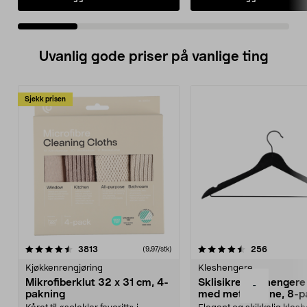
Uvanlig gode priser på vanlige ting
Sjekk prisen
4.5av 5 stjerner
anmeldelser
4.5av 5 stjerner
anmeldels
3813
256
(9,97/stk)
Kjøkkenrengjøring
Kleshengere
Mikrofiberklut 32 x 31 cm, 4-
Sklisikre kleshengere 
-
pakning
med metallpinne, 8-p