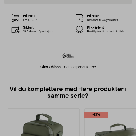
Fri frakt
Fri retur
Fra 599,–*
Returner til valgfri butikk
Sikkert
Klikk&Hent
365 dagers åpent kjøp
Bestill på nett og hent i butikk
Clas Ohlson
-
Se alle produktene
Vil du komplettere med flere produkter i
samme serie?
-13%