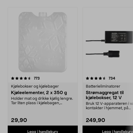
4.5 av 5 stjerner
anmeldelser
4.5 av 5 stjerner
anmeldels
773
734
Kjølebokser og kjølebager
Batterieliminatorer
Kjøleelementer, 2 x 350 g
Strømaggregat til
kjølebokser, 12 V
Holder mat og drikke kjølig lengre.
Tar liten plass i kjølebagen,
Bruk 12 V-apparateren i v
kjøleboksen el...
kontakter i hjemmet, på
campingplassen eller på ..
29,90
249,90
Legg i handlekurv
Legg i handlekurv