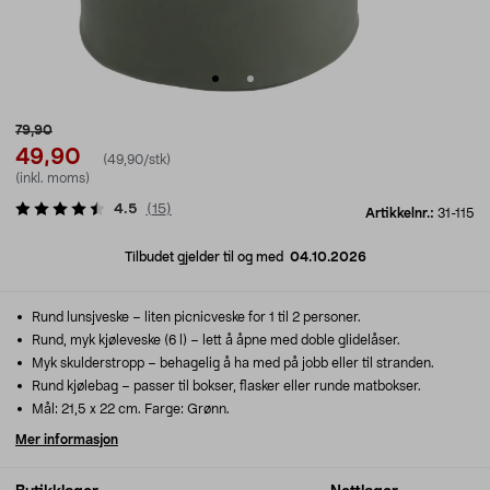
79,90
49,90
(49,90/stk)
(inkl. moms)
4.5
(
15
)
Artikkelnr.:
31-115
Tilbudet gjelder til og med
04.10.2026
Rund lunsjveske – liten picnicveske for 1 til 2 personer.
Rund, myk kjøleveske (6 l) – lett å åpne med doble glidelåser.
Myk skulderstropp – behagelig å ha med på jobb eller til stranden.
Rund kjølebag – passer til bokser, flasker eller runde matbokser.
Mål: 21,5 x 22 cm. Farge: Grønn.
Mer informasjon