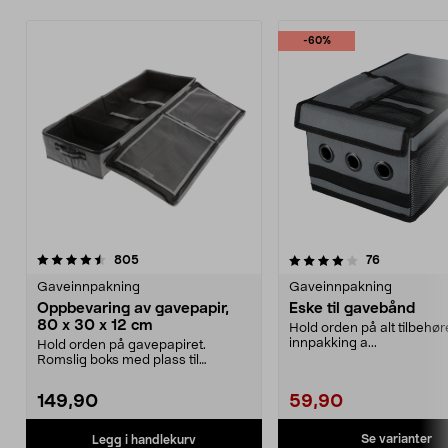
-60%
4.0 av 5 stjerner
anmeldelser
4.5 av 5 stjerner
anmeldelse
805
76
Gaveinnpakning
Gaveinnpakning
Oppbevaring av gavepapir,
Eske til gavebånd
80 x 30 x 12 cm
Hold orden på alt tilbehøret
innpakking a...
Hold orden på gavepapiret.
Romslig boks med plass til
gavepapir, gavebånd, teip ...
149,90
59,90
Se varianter
Legg i handlekurv