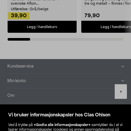
svenske Afton...
tre og metall – finnes i fle
Kleshe...
Utførelse:
Grå/beige
39,90
79,90
Legg i handlekurv
Legg i handlekurv
Bunntekst
Kundeservice
Min konto
Product
+
quantity
Om
Aktuelt
Vi bruker informasjonskapsler hos Clas Ohlson
Våre selskaper
Ved å trykke på
«Godta alle informasjonskapsler»
samtykker du i at vi
lagrer informasjonskapsler (cookies) og annen sporingsteknologi på