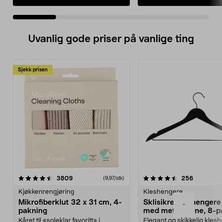
Uvanlig gode priser på vanlige ting
Sjekk prisen
4.5av 5 stjerner
anmeldelser
4.5av 5 stjerner
anmeldels
3809
256
(9,97/stk)
Kjøkkenrengjøring
Kleshengere
Mikrofiberklut 32 x 31 cm, 4-
Sklisikre kleshengere 
-
pakning
med metallpinne, 8-p
Kåret til «soleklar favoritt» i
Elegant og skikkelig kles