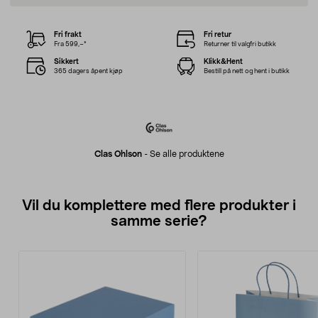
Fri frakt
Fri retur
Fra 599,–*
Returner til valgfri butikk
Sikkert
Klikk&Hent
365 dagers åpent kjøp
Bestill på nett og hent i butikk
Clas Ohlson
-
Se alle produktene
Vil du komplettere med flere produkter i
samme serie?