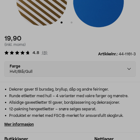
19,90
(inkl. moms)
4.8
(
8
)
Artikkelnr.:
44-1161-3
Select
Farge
variant
Hvit/Blå/Gull
Dekorer gaver til bursdag, bryllup, dåp og andre feiringer.
Runde etiketter med hull – 4 varianter med vakre farger og mønstre.
Allsidige gaveetiketter til gaver, bordplassering og dekorasjoner.
12-pakning hengeetiketter – snøre selges separat.
Produktet er merket med FSC®-merket for ansvarsfullt skogbruk.
Mer informasjon
Butikklager
Nettlager