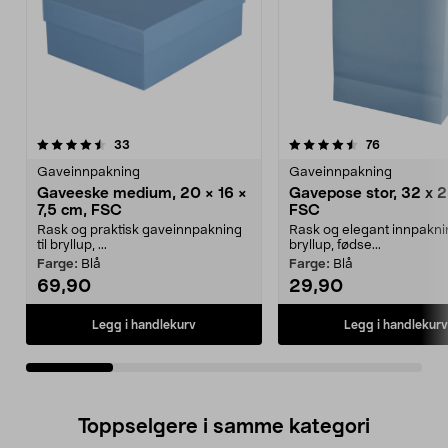
4.5av 5 stjerner
anmeldelser
4.5av 5 stjerner
anmeldelse
33
76
Gaveinnpakning
Gaveinnpakning
Gaveeske medium, 20 × 16 ×
Gavepose stor, 32 x 
7,5 cm, FSC
FSC
Rask og praktisk gaveinnpakning
Rask og elegant innpaknin
til bryllup, ...
bryllup, fødse...
Farge:
Blå
Farge:
Blå
69,90
29,90
Legg i handlekurv
Legg i handlekurv
Toppselgere i samme kategori