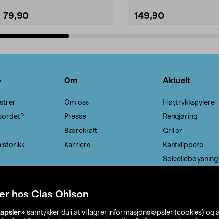
79,90
149,90
Legg i handlekurv
Legg i handlekurv
o
Om
Aktuelt
strer
Om oss
Høytrykkspylere
sordet?
Presse
Rengjøring
Bærekraft
Griller
istorikk
Karriere
Kantklippere
Solcellebelysning
er hos Clas Ohlson
kapsler»
samtykker du i at vi lagrer informasjonskapsler (cookies) og 