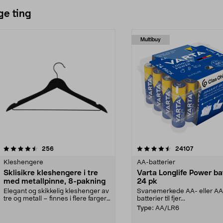
ge ting
Multibuy
4.5av 5 stjerner
anmeldelser
4.5av 5 stjerner
anmeldels
256
24107
Kleshengere
AA-batterier
Sklisikre kleshengere i tre
Varta Longlife Power ba
med metallpinne, 8-pakning
24 pk
Elegant og skikkelig kleshenger av
Svanemerkede AA- eller A
tre og metall – finnes i flere farger.
batterier til fjer...
Kleshe...
Type:
AA/LR6