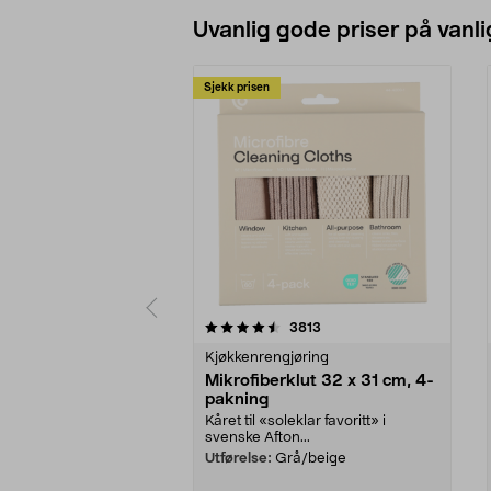
Uvanlig gode priser på vanli
Sjekk prisen
5av 5 stjerner
4.5av 5 stjerner
anmeldelser
3813
Kjøkkenrengjøring
Mikrofiberklut 32 x 31 cm, 4-
pakning
Kåret til «soleklar favoritt» i
svenske Afton...
Utførelse:
Grå/beige