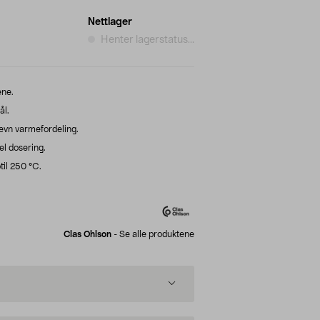
Nettlager
Henter lagerstatus...
ene.
ål.
evn varmefordeling.
el dosering.
il 250 °C.
Clas Ohlson
-
Se alle produktene