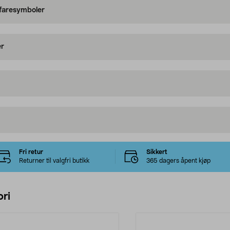
 faresymboler
er
Fri retur
Sikkert
Returner til valgfri butikk
365 dagers åpent kjøp
ri