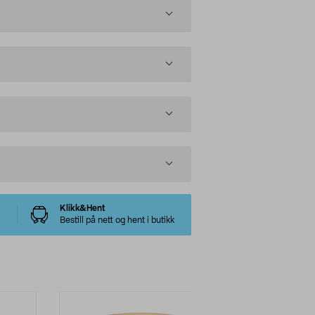
Klikk&Hent
Bestill på nett og hent i butikk