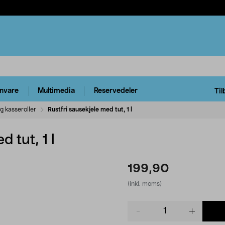
rnvare
Multimedia
Reservedeler
Til
g kasseroller
Rustfri sausekjele med tut, 1 l
 tut, 1 l
199,90
(inkl. moms)
Product
quantity