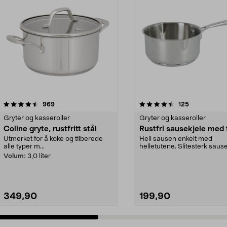
4.5 av 5 stjerner
anmeldelser
4.5 av 5 stjerner
anmeldelser
969
125
Gryter og kasseroller
Gryter og kasseroller
Coline gryte, rustfritt stål
Rustfri sausekjele med tu
Utmerket for å koke og tilberede
Hell sausen enkelt med
alle typer m...
helletutene. Slitesterk sause
rustfritt stål. Alum...
Volum:
3,0 liter
349,90
199,90