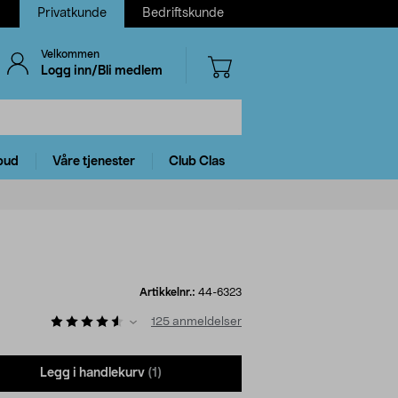
Privatkunde
Bedriftskunde
Velkommen
Logg inn/Bli medlem
bud
Våre tjenester
Club Clas
Artikkelnr.:
44-6323
125
anmeldelser
Legg i handlekurv
(1)