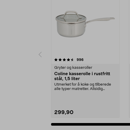
5 av 5 stjerner
4.5 av 5 stjerner
anmeldelser
996
Gryter og kasseroller
Coline kasserolle i rustfritt
stål, 1,5 liter
Utmerket for å koke og tilberede
alle typer matretter. Allsidig
kasserolle i rus...
299,90