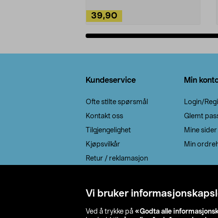
39,90
Legg i handlekurv
Bunntekst
Kundeservice
Min kont
Ofte stilte spørsmål
Login/Regi
Kontakt oss
Glemt pas
Tilgjengelighet
Mine sider
Kjøpsvilkår
Min ordreh
Retur / reklamasjon
EE-avfall
Cookie policy
Vi bruker informasjonskapsl
Leveringsalternativ
Ved å trykke på
«Godta alle informasjons