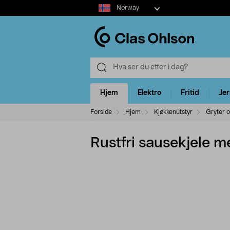
Select
Norway
market
Hjem
Elektro
Fritid
Je
Forside
Hjem
Kjøkkenutstyr
Gryter o
Rustfri sausekjele med