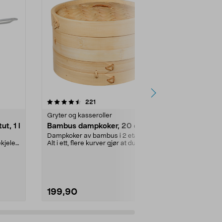
4.5 av 5 stjerner
anmeldelser
4.5
221
5
Gryter og kasseroller
Stekepanner
t, 1 l
Bambus dampkoker, 20 cm
Coline kass
3-pack
Dampkoker av bambus i 2 etasjer.
kjele i
Alt i ett, flere kurver gjør at du kan
Ta vare på st
lage man...
ved bruk av k
Beskyttende o
199,90
49,90