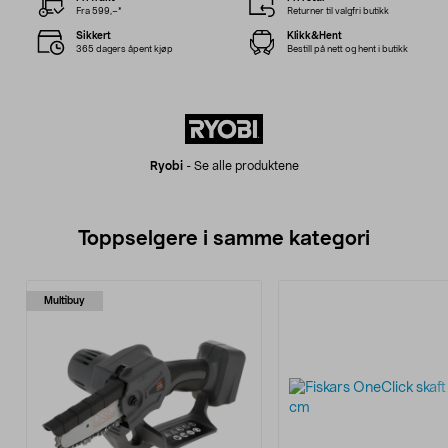
Fra 599,–*
Returner til valgfri butikk
Sikkert
Klikk&Hent
365 dagers åpent kjøp
Bestill på nett og hent i butikk
Ryobi
-
Se alle produktene
Toppselgere i samme kategori
Multibuy