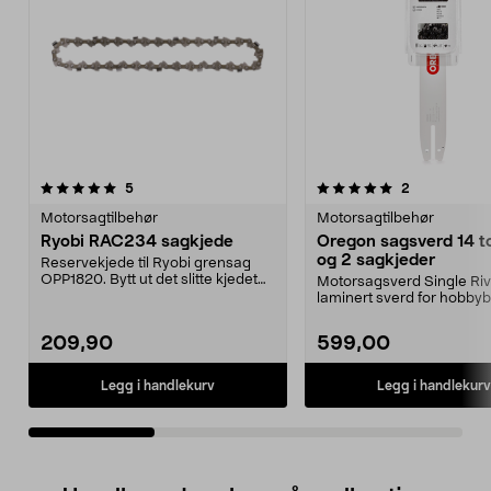
5.0av 5 stjerner
anmeldelser
4.0av 5 stjerner
anmeldelser
5
2
Motorsagtilbehør
Motorsagtilbehør
Ryobi RAC234 sagkjede
Oregon sagsverd 14 
og 2 sagkjeder
Reservekjede til Ryobi grensag
OPP1820. Bytt ut det slitte kjedet
Motorsagsverd Single Riv
og sag lettere...
laminert sverd for hobbyb
Oregon sagsverd 14 to...
209,90
599,00
Legg i handlekurv
Legg i handlekurv