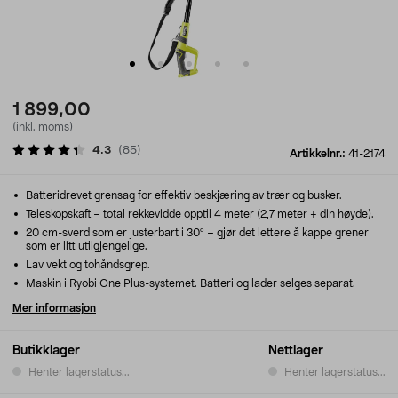
1 899,00
(inkl. moms)
4.3
(
85
)
Artikkelnr.:
41-2174
Batteridrevet grensag for effektiv beskjæring av trær og busker.
Teleskopskaft – total rekkevidde opptil 4 meter (2,7 meter + din høyde).
20 cm-sverd som er justerbart i 30º – gjør det lettere å kappe grener
som er litt utilgjengelige.
Lav vekt og tohåndsgrep.
Maskin i Ryobi One Plus-systemet. Batteri og lader selges separat.
Mer informasjon
Butikklager
Nettlager
Henter lagerstatus...
Henter lagerstatus...