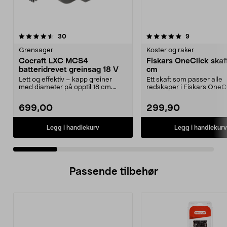
5.0 av 5 stjerner
anmeldelser
4.5 av 5 stjerner
anmeldelser
30
9
Grensager
Koster og raker
Cocraft LXC MCS4
Fiskars OneClick skaft
batteridrevet greinsag 18 V
cm
Lett og effektiv – kapp greiner
Ett skaft som passer alle
med diameter på opptil 18 cm.
redskaper i Fiskars OneCl
Cocraft LXC MCS4 –...
system. Fiskars OneClick-.
699,00
299,90
Legg i handlekurv
Legg i handlekurv
Passende tilbehør