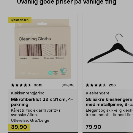
Uvanlig gode priser på vanlige ting
Sjekk prisen
4.5av 5 stjerner
anmeldelser
4.5av 5 stjerner
anmeldels
3813
256
(9,97/stk)
Kjøkkenrengjøring
Kleshengere
Mikrofiberklut 32 x 31 cm, 4-
Sklisikre kleshengere 
pakning
med metallpinne, 8-p
Kåret til «soleklar favoritt» i
Elegant og skikkelig kles
svenske Afton...
tre og metall – finnes i fle
Kleshe...
Utførelse:
Grå/beige
39,90
79,90