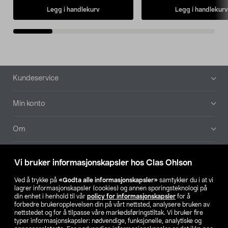
Legg i handlekurv
Legg i handlekurv
Bunntekst
Kundeservice
Min konto
Om
Aktuelt
Vi bruker informasjonskapsler hos Clas Ohlson
Våre selskaper
Ved å trykke på
«Godta alle informasjonskapsler»
samtykker du i at vi
lagrer informasjonskapsler (cookies) og annen sporingsteknologi på
din enhet i henhold til vår
policy for informasjonskapsler
for å
Finn din butikk
forbedre brukeropplevelsen din på vårt nettsted, analysere bruken av
nettstedet og for å tilpasse våre markedsføringstiltak. Vi bruker fire
typer informasjonskapsler: nødvendige, funksjonelle, analytiske og