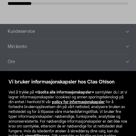
Bunntekst
Kundeservice
Min konto
Om
Aktuelt
Vi bruker informasjonskapsler hos Clas Ohlson
Våre selskaper
Ved å trykke på
«Godta alle informasjonskapsler»
samtykker du i at vi
lagrer informasjonskapsler (cookies) og annen sporingsteknologi på
din enhet i henhold til vår
policy for informasjonskapsler
for å
Finn din butikk
forbedre brukeropplevelsen din på vårt nettsted, analysere bruken av
nettstedet og for å tilpasse våre markedsføringstiltak. Vi bruker fire
typer informasjonskapsler: nødvendige, funksjonelle, analytiske og
annonserelaterte. For nødvendige informasjonskapsler er det ikke noe
SE
NO
FI
krav om samtykke, ettersom de er nødvendige for at nettstedet skal
fungere. Hvis du istedenfor ønsker å skreddersy dine valg, kan du