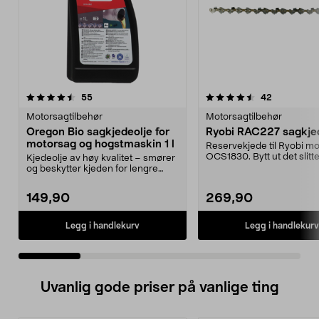
4.5 av 5 stjerner
anmeldelser
4.5 av 5 stjerner
anmeldelse
55
42
Motorsagtilbehør
Motorsagtilbehør
Oregon Bio sagkjedeolje for
Ryobi RAC227 sagkje
motorsag og hogstmaskin 1 l
Reservekjede til Ryobi m
OCS1830. Bytt ut det slitt
Kjedeolje av høy kvalitet – smører
og sag letter...
og beskytter kjeden for lengre
levetid. Orego...
149,90
269,90
Legg i handlekurv
Legg i handlekurv
Uvanlig gode priser på vanlige ting