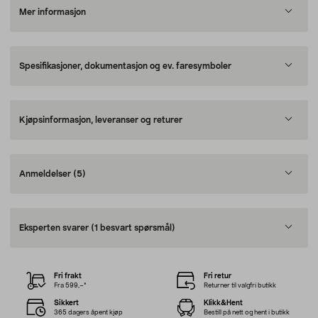
Mer informasjon
Spesifikasjoner, dokumentasjon og ev. faresymboler
Kjøpsinformasjon, leveranser og returer
Anmeldelser
(5)
Eksperten svarer
(1 besvart spørsmål)
Fri frakt
Fri retur
Fra 599,–*
Returner til valgfri butikk
Sikkert
Klikk&Hent
365 dagers åpent kjøp
Bestill på nett og hent i butikk