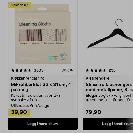
Sjekk prisen
4.5av 5 stjerner
anmeldelser
4.5av 5 stjerner
anmeldels
3809
256
(9,97/stk)
Kjøkkenrengjøring
Kleshengere
Mikrofiberklut 32 x 31 cm, 4-
Sklisikre kleshengere 
pakning
med metallpinne, 8-p
Kåret til «soleklar favoritt» i
Elegant og skikkelig kles
svenske Afton...
tre og metall – finnes i fle
Kleshe...
Utførelse:
Grå/beige
39,90
79,90
Legg i handlekurv
Legg i handlekurv