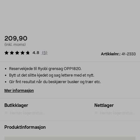
209,90
(inkl. moms)
4.8
(
5
)
Artikkelnr.:
41-2333
Reservekjede til Ryobi grensag OPP1820.
Bytt ut det slitte kjedet og sag lettere med et nytt.
Gir fint resultat når du beskjærer busker og trær etc.
Mer informasjon
Butikklager
Nettlager
Henter lagerstatus...
Henter lagerstatus...
Produktinformasjon