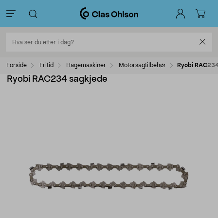
Forside
Fritid
Hagemaskiner
Motorsagtilbehør
Ryobi RAC234
Ryobi RAC234 sagkjede