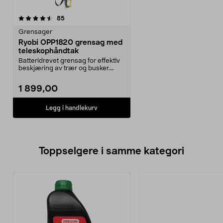
anmeldelser
85
Grensager
Ryobi OPP1820 grensag med
teleskophåndtak
Batteridrevet grensag for effektiv
beskjæring av trær og busker.
Teleskopskaft –...
1 899,00
Legg i handlekurv
Toppselgere i samme kategori