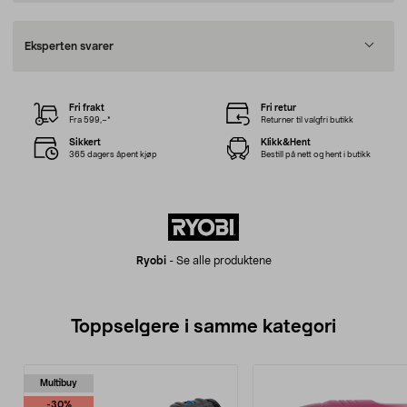
Eksperten svarer
Fri frakt
Fri retur
Fra 599,–*
Returner til valgfri butikk
Sikkert
Klikk&Hent
365 dagers åpent kjøp
Bestill på nett og hent i butikk
Ryobi
-
Se alle produktene
Toppselgere i samme kategori
Multibuy
-30%