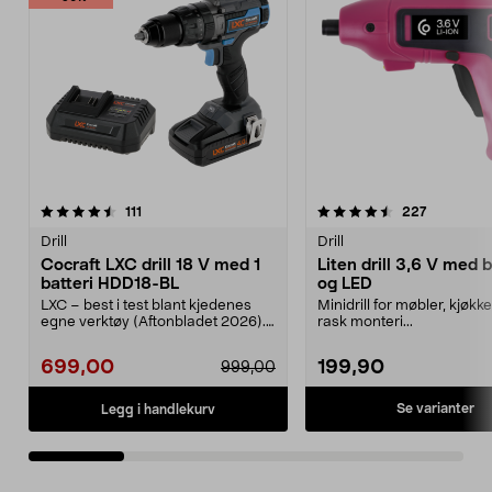
4.5 av 5 stjerner
anmeldelser
4.5 av 5 stjerner
anmeldels
111
227
Drill
Drill
Cocraft LXC drill 18 V med 1
Liten drill 3,6 V med b
batteri HDD18-BL
og LED
LXC – best i test blant kjedenes
Minidrill for møbler, kjøkk
egne verktøy (Aftonbladet 2026).
rask monteri...
Rimelig sett m...
699,00
199,90
999,00
Se varianter
Legg i handlekurv