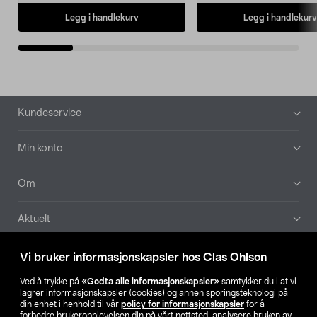
Legg i handlekurv
Legg i handlekurv
Bunntekst
Kundeservice
Min konto
Om
Aktuelt
Våre selskaper
Vi bruker informasjonskapsler hos Clas Ohlson
Ved å trykke på
«Godta alle informasjonskapsler»
samtykker du i at vi
Finn din butikk
lagrer informasjonskapsler (cookies) og annen sporingsteknologi på
din enhet i henhold til vår
policy for informasjonskapsler
for å
forbedre brukeropplevelsen din på vårt nettsted, analysere bruken av