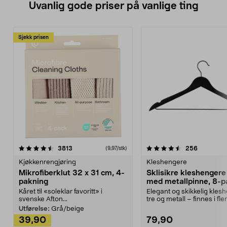
Uvanlig gode priser på vanlige ting
Sjekk prisen
4.5av 5 stjerner
anmeldelser
4.5av 5 stjerner
anmeldels
3813
256
(9,97/stk)
Kjøkkenrengjøring
Kleshengere
Mikrofiberklut 32 x 31 cm, 4-
Sklisikre kleshengere 
pakning
med metallpinne, 8-p
Kåret til «soleklar favoritt» i
Elegant og skikkelig kles
svenske Afton...
tre og metall – finnes i fle
Kleshe...
Utførelse:
Grå/beige
39,90
79,90