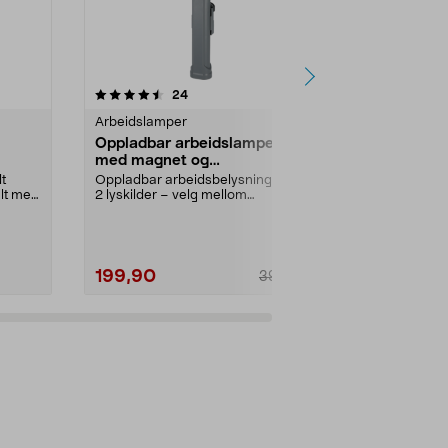
4.0 av 5 stjerner
anmeldelser
4.5
24
3
Arbeidslamper
Skrivebordla
Oppladbar arbeidslampe LED
Forstørrel
med magnet og
lampe, USB,
opphengskrok
t
Oppladbar arbeidsbelysning med
Lampe med for
lt med
2 lyskilder – velg mellom
– perfekt til 
arbeidslampe og lommely...
modellbygging
199,90
349,90
399,00