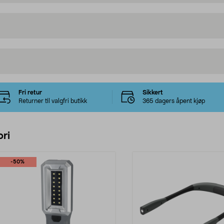
Fri retur
Sikkert
Returner til valgfri butikk
365 dagers åpent kjøp
ri
-50%