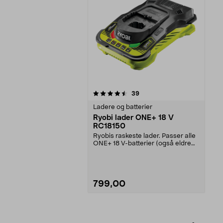
5av 5 stjerner
anmeldelser
39
Ladere og batterier
Ryobi lader ONE+ 18 V
RC18150
Ryobis raskeste lader. Passer alle
ONE+ 18 V-batterier (også eldre
modeller). Ry...
799,00
Legg i handlekurv