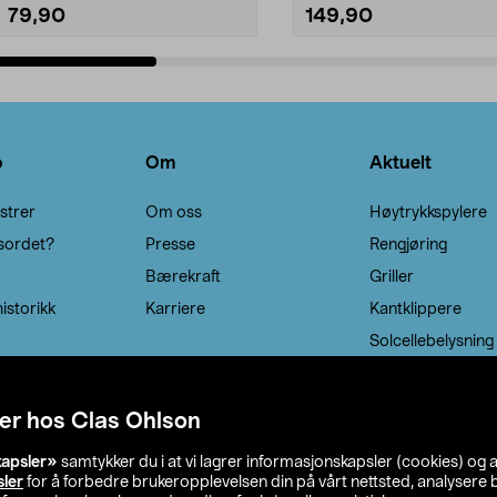
79,90
149,90
Legg i handlekurv
Legg i handlekurv
o
Om
Aktuelt
strer
Om oss
Høytrykkspylere
sordet?
Presse
Rengjøring
Bærekraft
Griller
istorikk
Karriere
Kantklippere
Solcellebelysning
er hos Clas Ohlson
kapsler»
samtykker du i at vi lagrer informasjonskapsler (cookies) og 
sler
for å forbedre brukeropplevelsen din på vårt nettsted, analysere b