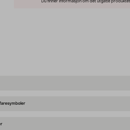
Du finner informasjon om det utgåtte produktet
 faresymboler
er