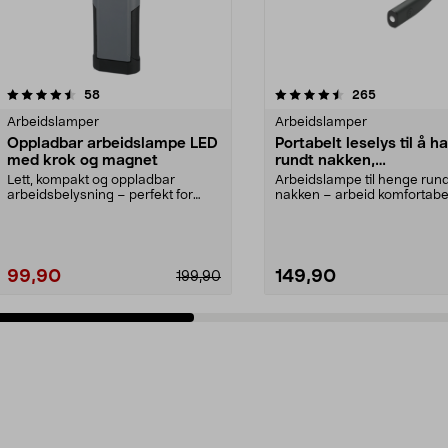
4.5 av 5 stjerner
anmeldelser
4.5 av 5 stjerner
anmeldelser
58
265
Arbeidslamper
Arbeidslamper
Oppladbar arbeidslampe LED
Portabelt leselys til å ha
med krok og magnet
rundt nakken,
håndarbeidslampe
Lett, kompakt og oppladbar
Arbeidslampe til henge rund
arbeidsbelysning – perfekt for
nakken – arbeid komfortabe
midlertidig lys. Batte...
hendene fri. Porta...
99,90
149,90
199,90