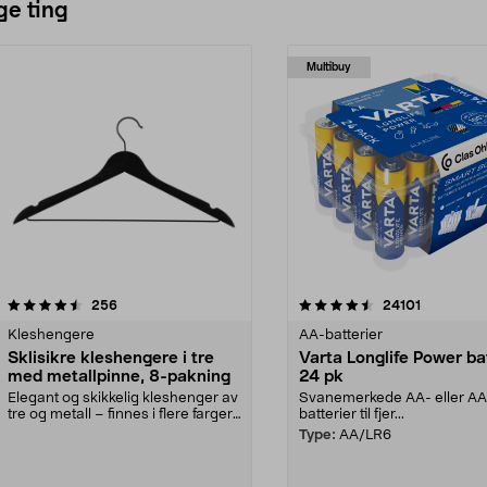
ge ting
Multibuy
4.5av 5 stjerner
anmeldelser
4.5av 5 stjerner
anmeldels
256
24101
Kleshengere
AA-batterier
Sklisikre kleshengere i tre
Varta Longlife Power ba
med metallpinne, 8-pakning
24 pk
Elegant og skikkelig kleshenger av
Svanemerkede AA- eller A
tre og metall – finnes i flere farger.
batterier til fjer...
Kleshe...
Type:
AA/LR6