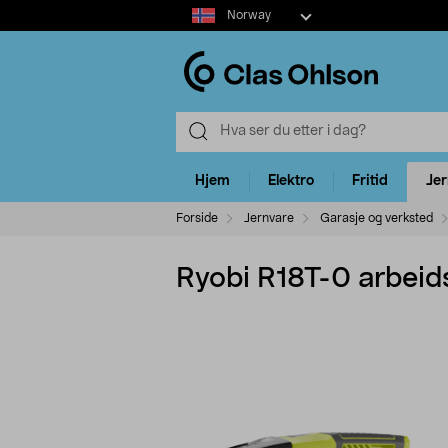
Select
Norway
market
Hjem
Elektro
Fritid
Je
Forside
Jernvare
Garasje og verksted
Ryobi R18T-0 arbeid