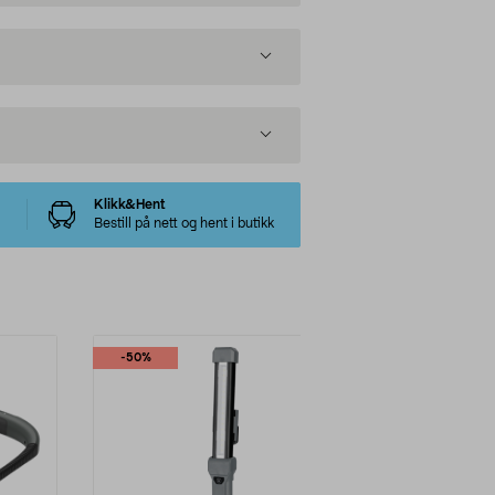
Klikk&Hent
Bestill på nett og hent i butikk
-50%