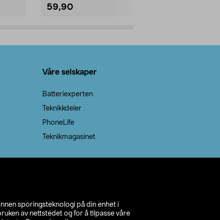
59,90
69,90
Legg i handlekurv
Legg 
Våre selskaper
Batteriexperten
Teknikkdeler
PhoneLife
Teknikmagasinet
annen sporingsteknologi på din enhet i
ruken av nettstedet og for å tilpasse våre