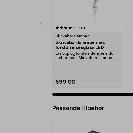
0 av 5 stjerner
4.5 av 5 stjerner
anmeldelser
510
Skrivebordlamper
Skrivebordslampe med
forstørrelsesglass LED
Lys opp og forstørr detaljene du
jobber med. Skrivebordslampe
med LED og et stor...
599,00
Passende tilbehør