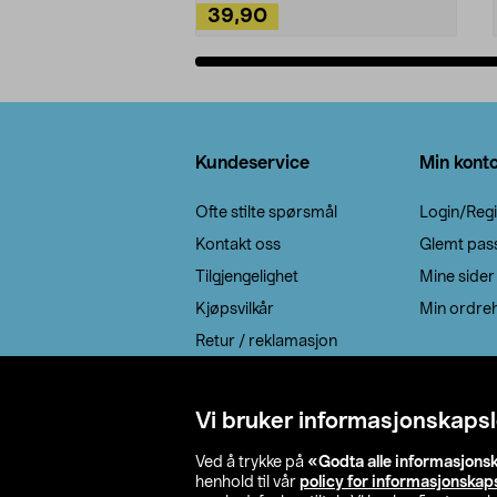
39,90
Legg i handlekurv
Bunntekst
Kundeservice
Min kont
Ofte stilte spørsmål
Login/Regi
Kontakt oss
Glemt pas
Tilgjengelighet
Mine sider
Kjøpsvilkår
Min ordreh
Retur / reklamasjon
EE-avfall
Cookie policy
Vi bruker informasjonskapsl
Leveringsalternativ
Ved å trykke på
«Godta alle informasjons
henhold til vår
policy for informasjonskap