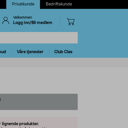
Privatkunde
Bedriftskunde
Velkommen
Logg inn/Bli medlem
bud
Våre tjenester
Club Clas
t
er
lignende produkter.