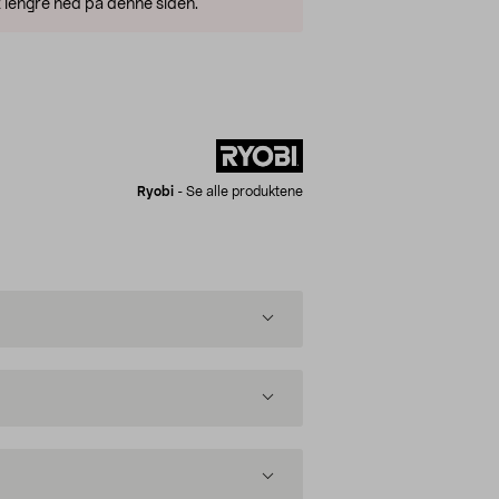
 lengre ned på denne siden.
Ryobi
-
Se alle produktene