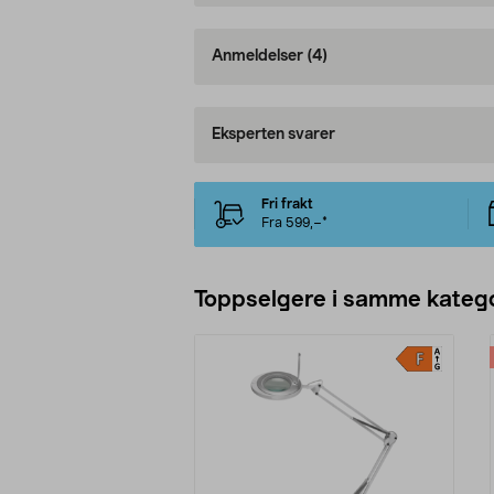
Anmeldelser
(4)
Eksperten svarer
Fri frakt
Fra 599,–*
Toppselgere i samme katego