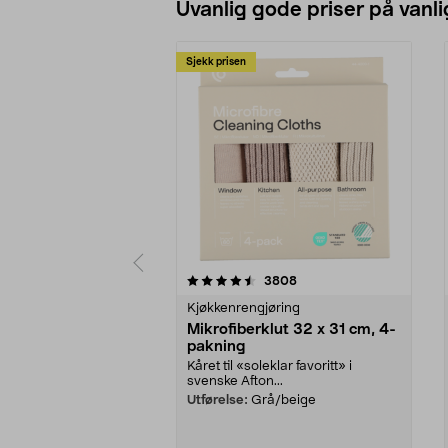
Uvanlig gode priser på vanli
Sjekk prisen
5av 5 stjerner
4.5av 5 stjerner
anmeldelser
3808
Kjøkkenrengjøring
Mikrofiberklut 32 x 31 cm, 4-
pakning
Kåret til «soleklar favoritt» i
svenske Afton...
Utførelse:
Grå/beige