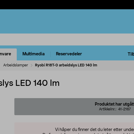
rnvare
Multimedia
Reservedeler
Til
Arbeidslamper
Ryobi R18T-0 arbeidslys LED 140 lm
slys LED 140 lm
Produktet har utgåt
Artikkelnr.:
41-2167
Vi håper du finner det du leter etter und