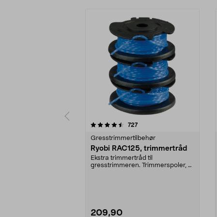
5 av 5 stjerner
4.5 av 5 stjerner
anmeldelser
727
Gresstrimmertilbehør
Ryobi RAC125, trimmertråd
Ekstra trimmertråd til
gresstrimmeren. Trimmerspoler, 3
stk. Passer til alle Ryo...
209,90