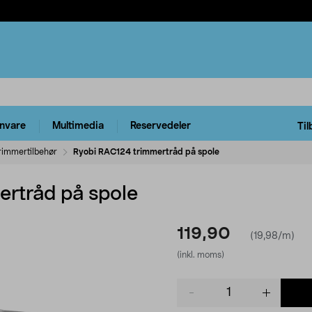
rnvare
Multimedia
Reservedeler
Til
rimmertilbehør
Ryobi RAC124 trimmertråd på spole
rtråd på spole
119,90
(19,98/m)
(inkl. moms)
Product
quantity