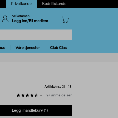
Privatkunde
Bedriftskunde
Velkommen
Logg inn/Bli medlem
bud
Våre tjenester
Club Clas
Artikkelnr.:
31-148
97
anmeldelser
Legg i handlekurv
(1)