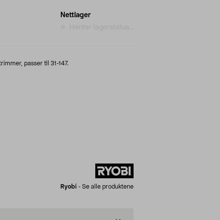
Nettlager
Henter lagerstatus...
immer, passer til 31-147.
Ryobi
-
Se alle produktene