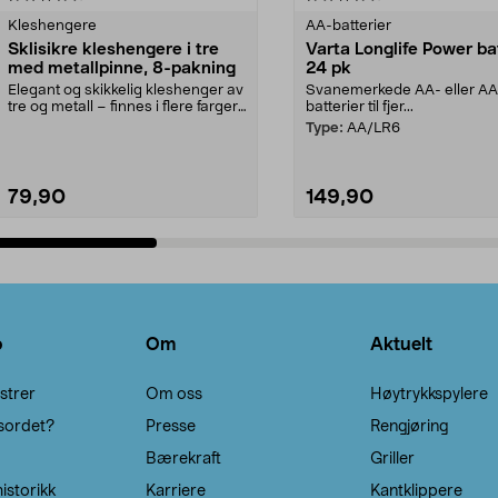
Kleshengere
AA-batterier
Sklisikre kleshengere i tre
Varta Longlife Power ba
med metallpinne, 8-pakning
24 pk
Elegant og skikkelig kleshenger av
Svanemerkede AA- eller A
tre og metall – finnes i flere farger.
batterier til fjer...
Kleshe...
Type:
AA/LR6
79,90
149,90
Legg i handlekurv
Legg i handlekurv
o
Om
Aktuelt
strer
Om oss
Høytrykkspylere
sordet?
Presse
Rengjøring
Bærekraft
Griller
istorikk
Karriere
Kantklippere