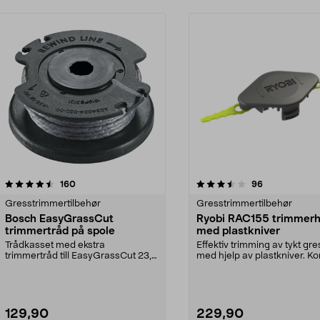
3.5 av 5 stjerner
anmeldelser
4.0 av 5 stjerner
anmeldelser
160
96
Gresstrimmertilbehør
Gresstrimmertilbehør
Bosch EasyGrassCut
Ryobi RAC155 trimmer
trimmertråd på spole
med plastkniver
Trådkasset med ekstra
Effektiv trimming av tykt gre
trimmertråd till EasyGrassCut 23,
med hjelp av plastkniver. Ko
EasyGrassCut 26, EasyGra...
knivkassett m...
129,90
229,90