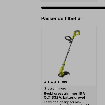
Passende tilbehør
5av 5 stjerner
anmeldelser
188
Gresstrimmere
Ryobi gresstrimmer 18 V
OLT1832A, batteridrevet
EasyEdge-design for rask