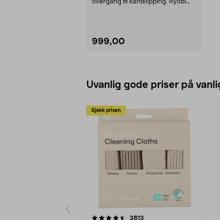
overgang til kantklipping. Ryobi
OLT1832A – gressklippe...
999,00
Legg i handlekurv
Uvanlig gode priser på vanli
Sjekk prisen
5av 5 stjerner
4.5av 5 stjerner
anmeldelser
3813