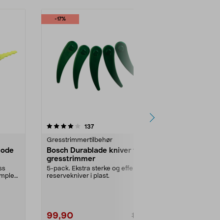
-17%
-17%
4.5 av 5 stjerner
anmeldelser
4.0
137
2
Gresstrimmertilbehør
Gresstrimmer
hode
Bosch Durablade kniver til
Bosch gres
gresstrimmer
Reservekniver
5326. 24-pac
ss
5-pack. Ekstra sterke og effektive
mplett
reservekniver i plast.
99,90
149,90
119,90