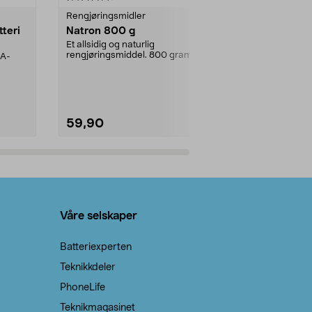
Rengjøringsmidler
Levende lys
tteri
Natron 800 g
Telys steari
prosent ste
Et allsidig og naturlig
rengjøringsmiddel. 800 gram
AA-
100 % stearin
natron – til rengjøring både...
råvarer. Produ
brenner med e
59,90
69,90
Legg i handlekurv
Legg 
Våre selskaper
Batteriexperten
Teknikkdeler
PhoneLife
Teknikmagasinet