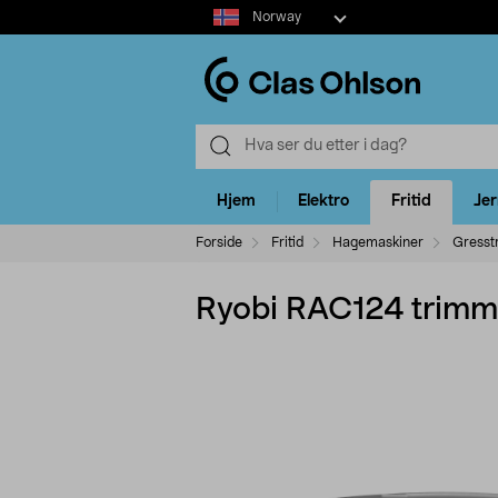
Select
Norway
market
Hjem
Elektro
Fritid
Je
Forside
Fritid
Hagemaskiner
Gresst
Ryobi RAC124 trimme