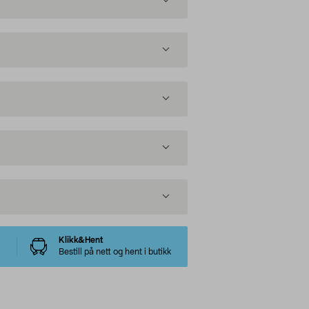
Klikk&Hent
Bestill på nett og hent i butikk