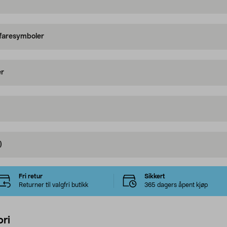
 faresymboler
er
)
Fri retur
Sikkert
Returner til valgfri butikk
365 dagers åpent kjøp
ri