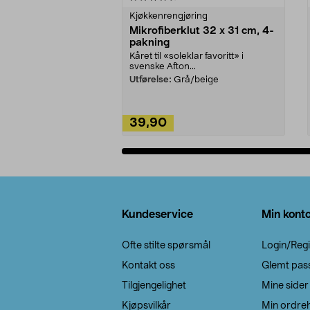
Kjøkkenrengjøring
Mikrofiberklut 32 x 31 cm, 4-
pakning
Kåret til «soleklar favoritt» i
svenske Afton...
Utførelse:
Grå/beige
39,90
Legg i handlekurv
Bunntekst
Kundeservice
Min kont
Ofte stilte spørsmål
Login/Regi
Kontakt oss
Glemt pas
Tilgjengelighet
Mine sider
Kjøpsvilkår
Min ordreh