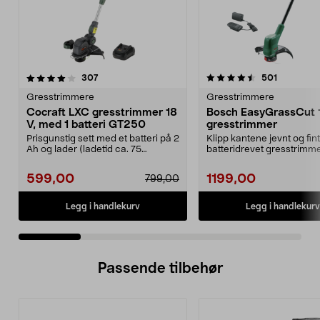
4.5 av 5 stjerner
anmeldelser
4.5 av 5 stjerner
anmeldels
307
501
Gresstrimmere
Gresstrimmere
Cocraft LXC gresstrimmer 18
Bosch EasyGrassCut 
V, med 1 batteri GT250
gresstrimmer
Prisgunstig sett med et batteri på 2
Klipp kantene jevnt og fi
Ah og lader (ladetid ca. 75
batteridrevet gresstrimm
minutter). Cocr...
batteridrev...
599,00
1199,00
799,00
Legg i handlekurv
Legg i handlekurv
Passende tilbehør