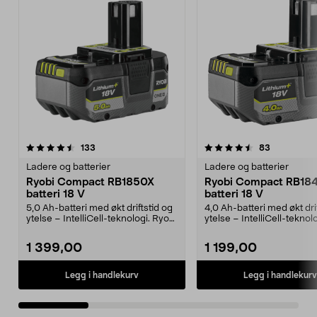
4.5av 5 stjerner
anmeldelser
4.5av 5 stjerner
anmeldelse
133
83
Ladere og batterier
Ladere og batterier
Ryobi Compact RB1850X
Ryobi Compact RB18
batteri 18 V
batteri 18 V
5,0 Ah-batteri med økt driftstid og
4,0 Ah-batteri med økt dri
ytelse – IntelliCell-teknologi. Ryobi
ytelse – IntelliCell-teknol
Compac...
Compac...
1 399,00
1 199,00
Legg i handlekurv
Legg i handlekurv