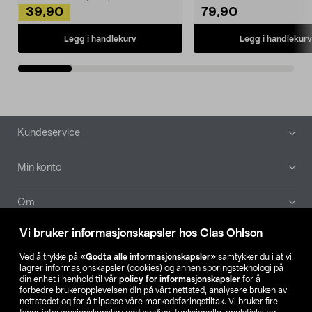
39,90
79,90
Legg i handlekurv
Legg i handlekurv
Bunntekst
Kundeservice
Min konto
Om
Vi bruker informasjonskapsler hos Clas Ohlson
Aktuelt
Ved å trykke på
«Godta alle informasjonskapsler»
samtykker du i at vi
lagrer informasjonskapsler (cookies) og annen sporingsteknologi på
Våre selskaper
din enhet i henhold til vår
policy for informasjonskapsler
for å
forbedre brukeropplevelsen din på vårt nettsted, analysere bruken av
nettstedet og for å tilpasse våre markedsføringstiltak. Vi bruker fire
Finn din butikk