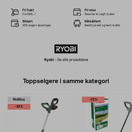
Fri frakt
Fri retur
Fra 599,–*
Returner til valgfri butikk
Sikkert
Klikk&Hent
365 dagers åpent kjøp
Bestill på nett og hent i butikk
Ryobi
-
Se alle produktene
Toppselgere i samme kategori
Multibuy
-23%
-25%