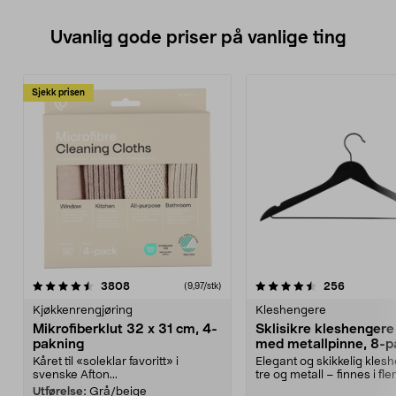
Uvanlig gode priser på vanlige ting
Sjekk prisen
4.5av 5 stjerner
anmeldelser
4.5av 5 stjerner
anmeldels
3808
256
(9,97/stk)
Kjøkkenrengjøring
Kleshengere
Mikrofiberklut 32 x 31 cm, 4-
Sklisikre kleshengere 
pakning
med metallpinne, 8-p
Kåret til «soleklar favoritt» i
Elegant og skikkelig kles
svenske Afton...
tre og metall – finnes i fle
Kleshe...
Utførelse:
Grå/beige