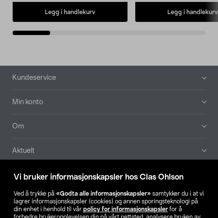
Legg i handlekurv
Legg i handlekurv
Bunntekst
Kundeservice
Min konto
Om
Aktuelt
Våre selskaper
Vi bruker informasjonskapsler hos Clas Ohlson
Ved å trykke på
«Godta alle informasjonskapsler»
samtykker du i at vi
Finn din butikk
lagrer informasjonskapsler (cookies) og annen sporingsteknologi på
din enhet i henhold til vår
policy for informasjonskapsler
for å
forbedre brukeropplevelsen din på vårt nettsted, analysere bruken av