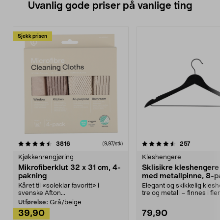
Uvanlig gode priser på vanlige ting
Sjekk prisen
4.5av 5 stjerner
anmeldelser
4.5av 5 stjerner
anmeldels
3816
257
(9,97/stk)
Kjøkkenrengjøring
Kleshengere
Mikrofiberklut 32 x 31 cm, 4-
Sklisikre kleshengere 
pakning
med metallpinne, 8-p
Kåret til «soleklar favoritt» i
Elegant og skikkelig kles
svenske Afton...
tre og metall – finnes i fle
Kleshe...
Utførelse:
Grå/beige
39,90
79,90