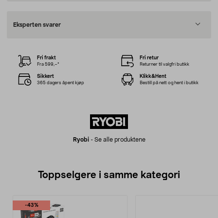
Eksperten svarer
Fri frakt
Fri retur
Fra 599,–*
Returner til valgfri butikk
Sikkert
Klikk&Hent
365 dagers åpent kjøp
Bestill på nett og hent i butikk
Ryobi
-
Se alle produktene
Toppselgere i samme kategori
-43%