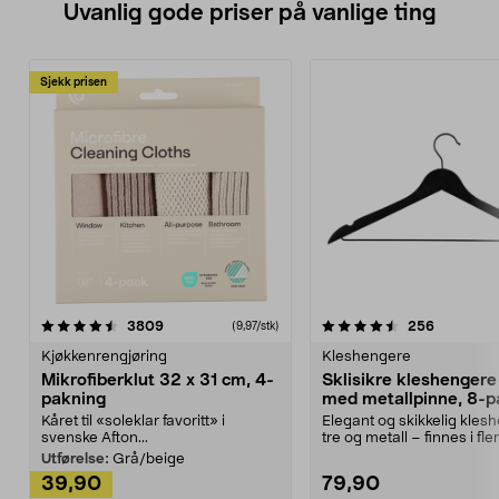
Uvanlig gode priser på vanlige ting
Sjekk prisen
4.5av 5 stjerner
anmeldelser
4.5av 5 stjerner
anmeldels
3809
256
(9,97/stk)
Kjøkkenrengjøring
Kleshengere
Mikrofiberklut 32 x 31 cm, 4-
Sklisikre kleshengere 
pakning
med metallpinne, 8-p
Kåret til «soleklar favoritt» i
Elegant og skikkelig kles
svenske Afton...
tre og metall – finnes i fle
Kleshe...
Utførelse:
Grå/beige
39,90
79,90