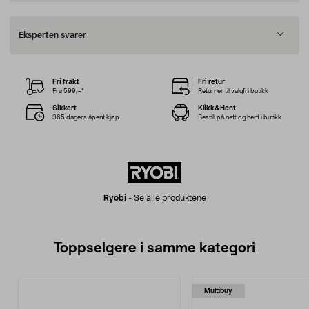
Eksperten svarer
Fri frakt
Fri retur
Fra 599,–*
Returner til valgfri butikk
Sikkert
Klikk&Hent
365 dagers åpent kjøp
Bestill på nett og hent i butikk
Ryobi
-
Se alle produktene
Toppselgere i samme kategori
Multibuy