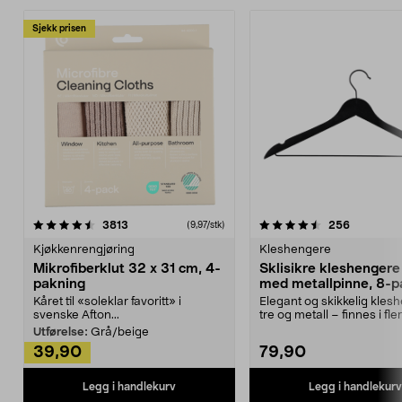
Sjekk prisen
4.5av 5 stjerner
anmeldelser
4.5av 5 stjerner
anmeldels
3813
256
(9,97/stk)
Kjøkkenrengjøring
Kleshengere
Mikrofiberklut 32 x 31 cm, 4-
Sklisikre kleshengere 
pakning
med metallpinne, 8-p
Kåret til «soleklar favoritt» i
Elegant og skikkelig kles
svenske Afton...
tre og metall – finnes i fle
Kleshe...
Utførelse:
Grå/beige
39,90
79,90
Legg i handlekurv
Legg i handlekurv