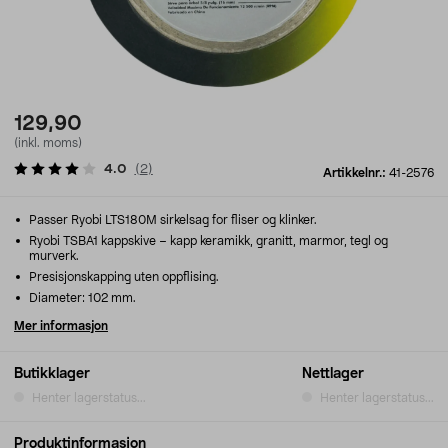
129,90
(inkl. moms)
4.0
(
2
)
Artikkelnr.:
41-2576
Passer Ryobi LTS180M sirkelsag for fliser og klinker.
Ryobi TSBA1 kappskive – kapp keramikk, granitt, marmor, tegl og
murverk.
Presisjonskapping uten oppflising.
Diameter: 102 mm.
Mer informasjon
Butikklager
Nettlager
Henter lagerstatus...
Henter lagerstatus...
Produktinformasjon