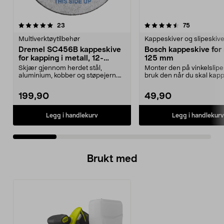
4.5 av 5 stjerner
anmeldelser
4.0 av 5 stjerner
anmeldelse
23
75
Multiverktøytilbehør
Kappeskiver og slipeskive
Dremel SC456B kappeskive
Bosch kappeskive for 
for kapping i metall, 12-
125 mm
pakning
Skjær gjennom herdet stål,
Monter den på vinkelslip
aluminium, kobber og støpejern.
bruk den når du skal kapp
Dremel kappeskive, 12...
metall. Passer vink...
199,90
49,90
Legg i handlekurv
Legg i handlekurv
Brukt med