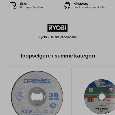
Sikkert
Klikk&Hent
365 dagers åpent kjøp
Bestill på nett og hent i butikk
Ryobi
-
Se alle produktene
Toppselgere i samme kategori