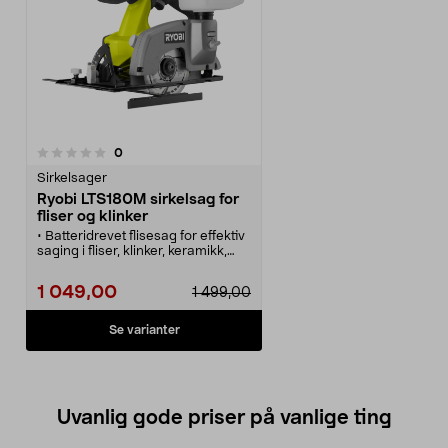
anmeldelser
0
Sirkelsager
Ryobi LTS180M sirkelsag for
fliser og klinker
• Batteridrevet flisesag for effektiv
saging i fliser, klinker, keramikk,
granitt, marmor og tegl.
• Automatisk vannkjøling.
1 049,00
1 499,00
• Diamantkappeskive medfølger.
• Sagdybde 22 mm ved 90°.
• Maskin i Ryobi One Plus-
Se varianter
systemet. Batteri og lader selges
separat.
Uvanlig gode priser på vanlige ting