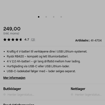
249,00
(inkl. moms)
4.7
(
3
)
Artikkelnr.:
41-4704
Kraftig 4 V-batteri til verktøyene dine i USB Lithium-systemet.
Ryobi RB420 – kompakt og lett litiumionbatteri.
4 V 2,0 Ah-batteri – gir lang driftstid mellom hver lading.
Hurtiglading via USB-C eller USB Lithium-lader.
USB-C-ladekabel følger med – lader selges separat.
Mer informasjon
Butikklager
Nettlager
Henter lagerstatus...
Henter lagerstatus...