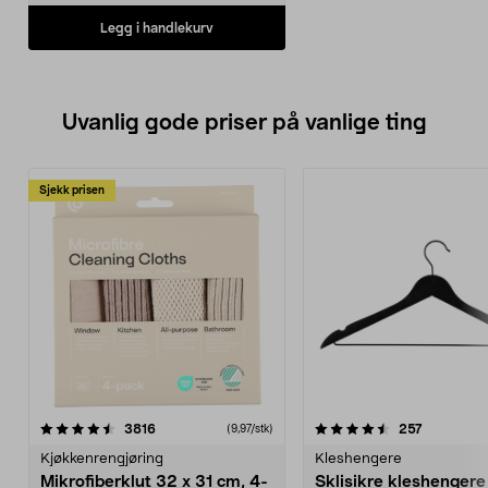
Legg i handlekurv
Uvanlig gode priser på vanlige ting
Sjekk prisen
4.5av 5 stjerner
anmeldelser
4.5av 5 stjerner
anmeldels
3816
257
(9,97/stk)
Kjøkkenrengjøring
Kleshengere
Mikrofiberklut 32 x 31 cm, 4-
Sklisikre kleshengere 