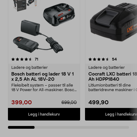
4.5 av 5 stjerner
anmeldelser
5.0 av 5 stjerner
anmeldelse
71
54
Ladere og batterier
Ladere og batterier
Bosch batteri og lader 18 V 1
Cocraft LXC batteri 1
x 2,5 Ah AL 18V-20
Ah HDPP1840
Fleksibelt system – passer til alle
Litiumionbatteri til dine
18 V Power for All-maskiner. Bosch
batteridrevne maskiner i 
startsett...
LXC-systemet. Cocraft...
399,00
499,90
699,00
Legg i handlekurv
Legg i handlekurv