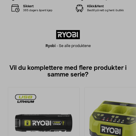
Sikkert
Klikk&Hent
365 dagers åpent kjøp
Bestill på nett og hent i butikk
Ryobi
-
Se alle produktene
Vil du komplettere med flere produkter i
samme serie?