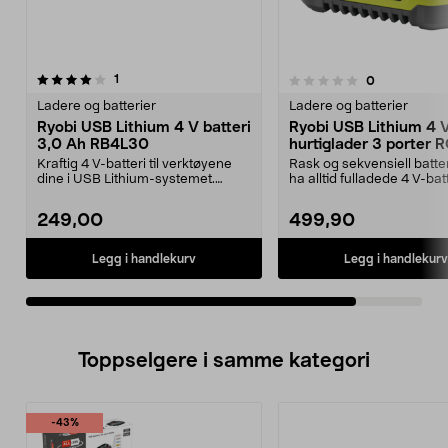
anmeldelser
1
anmeldelser
0
0.0 av 5 stjerner
Ladere og batterier
Ladere og batterier
Ryobi USB Lithium 4 V batteri
Ryobi USB Lithium 4 
3,0 Ah RB4L30
hurtiglader 3 porter
Kraftig 4 V-batteri til verktøyene
Rask og sekvensiell batte
dine i USB Lithium-systemet.
ha alltid fulladede 4 V-batt
Ryobi RB4L30 – k...
hånden....
249,00
499,90
Legg i handlekurv
Legg i handlekurv
Toppselgere i samme kategori
-43%