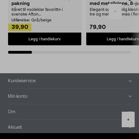
pakning
med metallpinne, 8-p
Kåret til «soleklar favoritt» i
Elegant og skikkelig kles
-
svenske Afton...
tre og metall – finnes i fle
Kleshe...
Utførelse:
Grå/beige
39,90
79,90
Legg i handlekurv
Legg i handlekurv
Bunntekst
Kundeservice
Min konto
Om
Product
+
quantity
Aktuelt