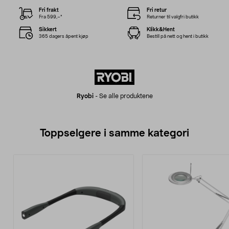
Fri frakt
Fri retur
Fra 599,–*
Returner til valgfri butikk
Sikkert
Klikk&Hent
365 dagers åpent kjøp
Bestill på nett og hent i butikk
Ryobi
-
Se alle produktene
Toppselgere i samme kategori