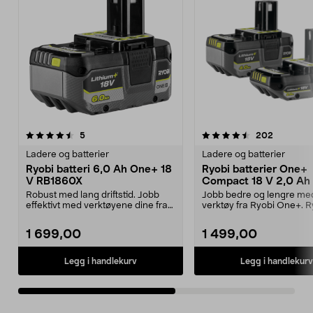
4.5av 5 stjerner
anmeldelser
4.5av 5 stjerner
anmeldel
5
202
Ladere og batterier
Ladere og batterier
Ryobi batteri 6,0 Ah One+ 18
Ryobi batterier One+
V RB1860X
Compact 18 V 2,0 Ah 
Ah RB18242X
Robust med lang driftstid. Jobb
Jobb bedre og lengre me
effektivt med verktøyene dine fra
verktøy fra Ryobi One+. R
Ryobi One+. Ry...
Compact RB18242X – k...
1 699,00
1 499,00
Legg i handlekurv
Legg i handlekurv