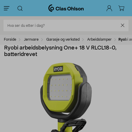
Forside
Jernvare
Garasje og verksted
Arbeidslamper
Ryobi a
Ryobi arbeidsbelysning One+ 18 V RLCL18-0,
batteridrevet