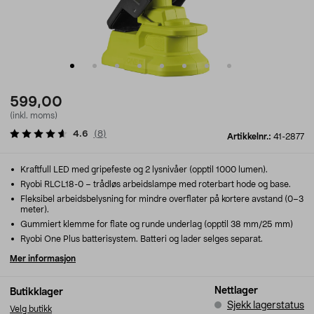
599,00
(inkl. moms)
4.6
(
8
)
Artikkelnr.:
41-2877
Kraftfull LED med gripefeste og 2 lysnivåer (opptil 1000 lumen).
Ryobi RLCL18-0 – trådløs arbeidslampe med roterbart hode og base.
Fleksibel arbeidsbelysning for mindre overflater på kortere avstand (0–3
meter).
Gummiert klemme for flate og runde underlag (opptil 38 mm/25 mm)
Ryobi One Plus batterisystem. Batteri og lader selges separat.
Mer informasjon
Nettlager
Butikklager
Sjekk lagerstatus
Velg butikk