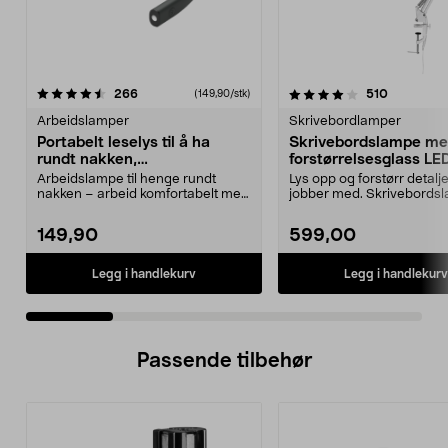
4.0 av 5 stjerner
anmeldelser
4.5 av 5 stjerner
anmeldels
266
510
(149,90/stk)
Arbeidslamper
Skrivebordlamper
Portabelt leselys til å ha
Skrivebordslampe m
rundt nakken,
forstørrelsesglass LE
håndarbeidslampe
Arbeidslampe til henge rundt
Lys opp og forstørr detalj
nakken – arbeid komfortabelt med
jobber med. Skrivebords
hendene fri. Porta...
med LED og et stor...
149,90
599,00
Legg i handlekurv
Legg i handlekurv
Passende tilbehør