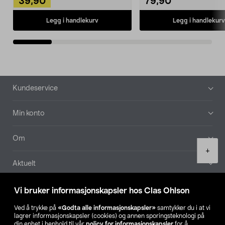
39,90
79,90
Legg i handlekurv
Legg i handlekurv
Bunntekst
Kundeservice
Min konto
Om
Product
+
quantity
Aktuelt
Våre selskaper
Vi bruker informasjonskapsler hos Clas Ohlson
Ved å trykke på
«Godta alle informasjonskapsler»
samtykker du i at vi
Finn din butikk
lagrer informasjonskapsler (cookies) og annen sporingsteknologi på
din enhet i henhold til vår
policy for informasjonskapsler
for å