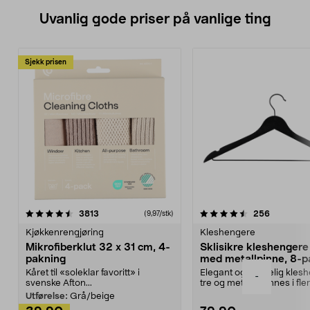
Uvanlig gode priser på vanlige ting
Sjekk prisen
4.5av 5 stjerner
anmeldelser
4.5av 5 stjerner
anmeldels
3813
256
(9,97/stk)
Kjøkkenrengjøring
Kleshengere
Mikrofiberklut 32 x 31 cm, 4-
Sklisikre kleshengere 
pakning
med metallpinne, 8-p
Kåret til «soleklar favoritt» i
Elegant og skikkelig kles
-
svenske Afton...
tre og metall – finnes i fle
Kleshe...
Utførelse:
Grå/beige