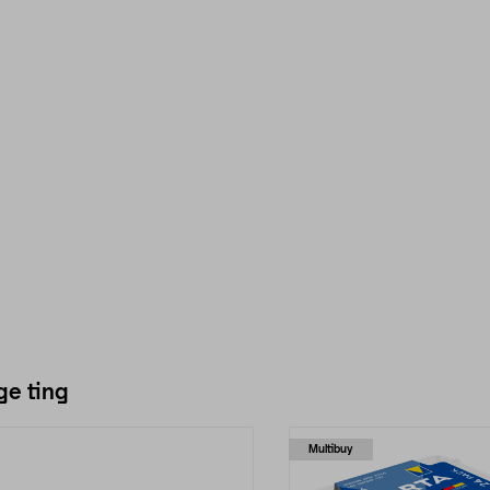
ge ting
Multibuy