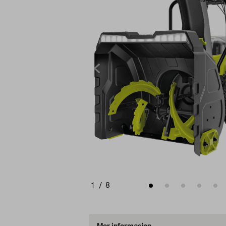
1
/
8