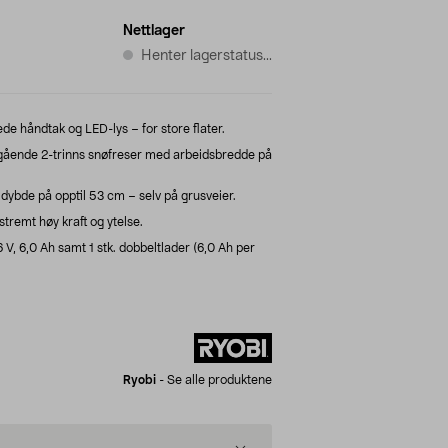
Nettlager
Henter lagerstatus...
e håndtak og LED-lys – for store flater.
ående 2-trinns snøfreser med arbeidsbredde på
dybde på opptil 53 cm – selv på grusveier.
tremt høy kraft og ytelse.
 V, 6,0 Ah samt 1 stk. dobbeltlader (6,0 Ah per
Ryobi
-
Se alle produktene