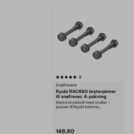
0av 5 stjerner
anmeldelser
2
Snøfresere
Ryobi RAC660 bryterpinner
til snøfreser, 4-pakning
Ekstra brytebolt med mutter –
passer til Ryobi totrinns
snøfresere. Ryobi RAC660...
149,90