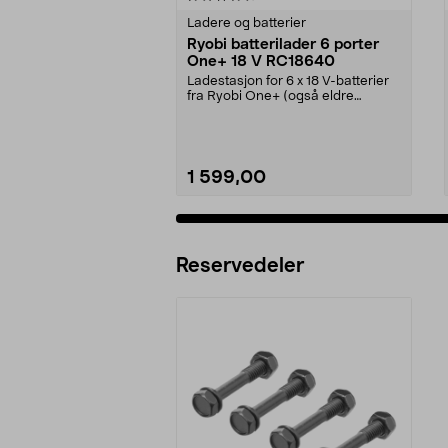
Ladere og batterier
Ryobi batterilader 6 porter
One+ 18 V RC18640
Ladestasjon for 6 x 18 V-batterier
fra Ryobi One+ (også eldre
modeller). Ryobi R...
1 599,00
Legg i handlekurv
Reservedeler