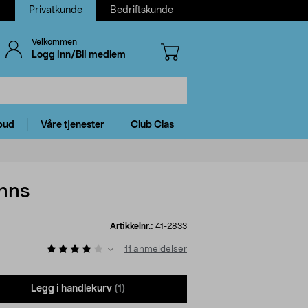
Privatkunde
Bedriftskunde
Velkommen
Logg inn/Bli medlem
bud
Våre tjenester
Club Clas
inns
Artikkelnr.:
41-2833
11
anmeldelser
Legg i handlekurv
(1)