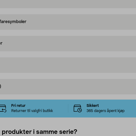
 faresymboler
er
)
Fri retur
Sikkert
Returner til valgfri butikk
365 dagers åpent kjøp
e produkter i samme serie?