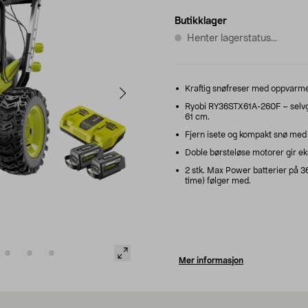
Butikklager
Henter lagerstatus...
Kraftig snøfreser med oppvarmed
Ryobi RY36STX61A-260F – selvg
61 cm.
Fjern isete og kompakt snø med 
Doble børsteløse motorer gir eks
2 stk. Max Power batterier på 36
time) følger med.
Mer informasjon