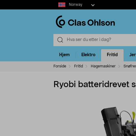
Select
Norway
market
Hjem
Elektro
Fritid
Je
Forside
Fritid
Hagemaskiner
Snøfre
Ryobi batteridrevet