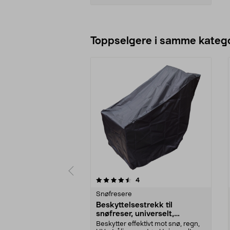
Legg i handlekurv
Toppselgere i samme katego
5 av 5 stjerner
4.0 av 5 stjerner
anmeldelser
4
Snøfresere
Beskyttelsestrekk til
snøfreser, universelt,
120x81x101 cm
Beskytter effektivt mot snø, regn,