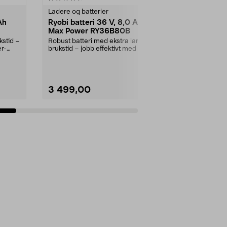
Ladere og batterier
Snøfresere
Ah
Ryobi batteri 36 V, 8,0 Ah
Ryobi RAC65
Max Power RY36B80B
snøfreser 
kstid –
Robust batteri med ekstra lang
Slitsterkt tre
er-
brukstid – jobb effektivt med Max
56 til 61 cm 
Power-maskiner....
RAC659 tre...
3 499,00
999,00
Legg i handlekurv
Legg 