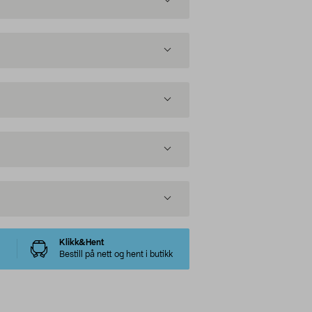
Klikk&Hent
Bestill på nett og hent i butikk