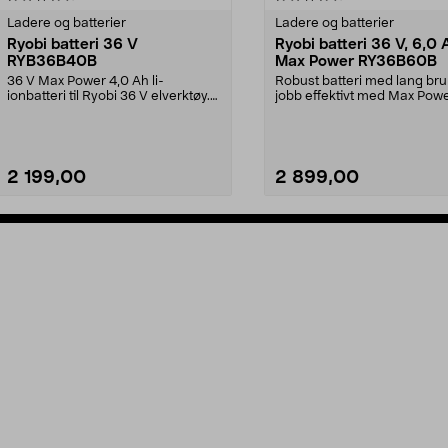
Ladere og batterier
Ladere og batterier
Ryobi batteri 36 V
Ryobi batteri 36 V, 6,0 
RYB36B40B
Max Power RY36B60B
36 V Max Power 4,0 Ah li-
Robust batteri med lang bru
ionbatteri til Ryobi 36 V elverktøy.
jobb effektivt med Max Pow
Passer samtlige ma...
maskiner. Ryobi ...
2 199,00
2 899,00
Legg i handlekurv
Legg i handlekurv