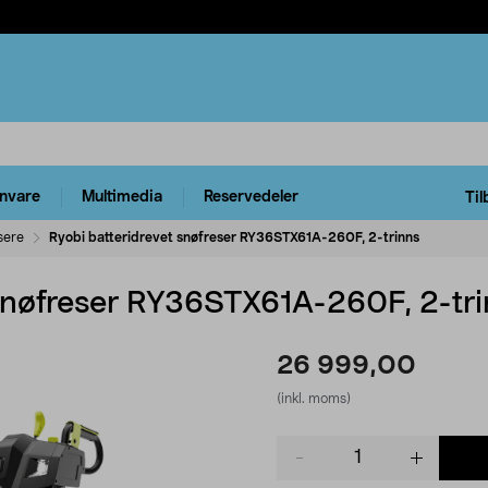
rnvare
Multimedia
Reservedeler
Til
sere
Ryobi batteridrevet snøfreser RY36STX61A-260F, 2-trinns
 snøfreser RY36STX61A-260F, 2-tr
26 999,00
(inkl. moms)
Product
quantity