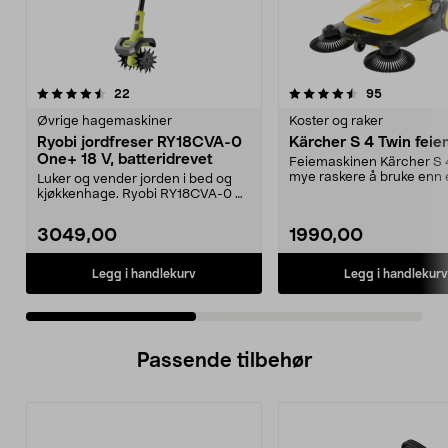
4.5 av 5 stjerner
anmeldelser
4.0 av 5 stjerner
anmeldelse
22
95
Øvrige hagemaskiner
Koster og raker
Ryobi jordfreser RY18CVA-0
Kärcher S 4 Twin fei
One+ 18 V, batteridrevet
Feiemaskinen Kärcher S 4
mye raskere å bruke enn 
Luker og vender jorden i bed og
feiekost. Feie...
kjøkkenhage. Ryobi RY18CVA-0 –
kabelfri jordfres...
3049,00
1990,00
Legg i handlekurv
Legg i handlekurv
Passende tilbehør