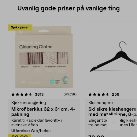
Uvanlig gode priser på vanlige ting
Sjekk prisen
4.5av 5 stjerner
anmeldelser
4.5av 5 stjerner
anmeldels
3813
256
(9,97/stk)
Kjøkkenrengjøring
Kleshengere
Mikrofiberklut 32 x 31 cm, 4-
Sklisikre kleshengere 
pakning
med metallpinne, 8-p
Kåret til «soleklar favoritt» i
Elegant og skikkelig kles
-
svenske Afton...
tre og metall – finnes i fle
Kleshe...
Utførelse:
Grå/beige