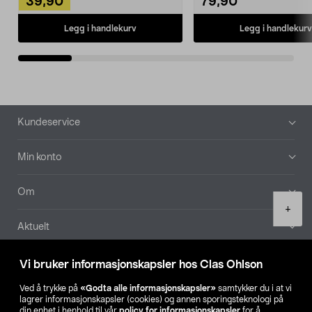
39,90
79,90
Legg i handlekurv
Legg i handlekurv
Bunntekst
Kundeservice
Min konto
Om
Product
+
quantity
Aktuelt
Våre selskaper
Vi bruker informasjonskapsler hos Clas Ohlson
Ved å trykke på
«Godta alle informasjonskapsler»
samtykker du i at vi
Finn din butikk
lagrer informasjonskapsler (cookies) og annen sporingsteknologi på
din enhet i henhold til vår
policy for informasjonskapsler
for å