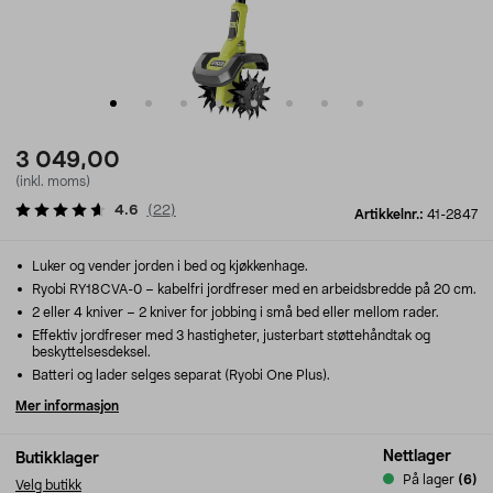
3 049,00
(inkl. moms)
4.6
(
22
)
Artikkelnr.:
41-2847
Luker og vender jorden i bed og kjøkkenhage.
Ryobi RY18CVA-0 – kabelfri jordfreser med en arbeidsbredde på 20 cm.
2 eller 4 kniver – 2 kniver for jobbing i små bed eller mellom rader.
Effektiv jordfreser med 3 hastigheter, justerbart støttehåndtak og
beskyttelsesdeksel.
Batteri og lader selges separat (Ryobi One Plus).
Mer informasjon
Nettlager
Butikklager
På lager
(6)
Velg butikk