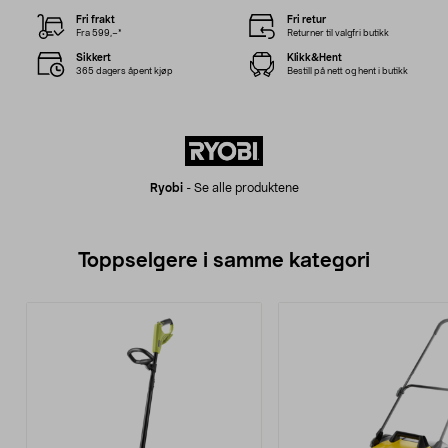
Fri frakt
Fri retur
Fra 599,–*
Returner til valgfri butikk
Sikkert
Klikk&Hent
365 dagers åpent kjøp
Bestill på nett og hent i butikk
Ryobi
-
Se alle produktene
Toppselgere i samme kategori