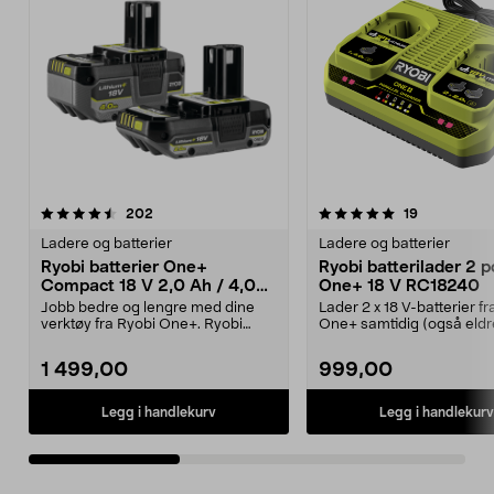
5.0av 5 stjerner
anmeldelser
4.5av 5 stjerner
anmeldelse
202
19
Ladere og batterier
Ladere og batterier
Ryobi batterier One+
Ryobi batterilader 2 p
Compact 18 V 2,0 Ah / 4,0
One+ 18 V RC18240
Ah RB18242X
Jobb bedre og lengre med dine
Lader 2 x 18 V-batterier fr
verktøy fra Ryobi One+. Ryobi
One+ samtidig (også eldr
Compact RB18242X – k...
modeller). Ryobi RC...
1 499,00
999,00
Legg i handlekurv
Legg i handlekurv