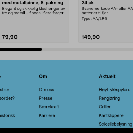
med metallpinne, 8-pakning
24 pk
Elegant og skikkelig kleshenger av
Svanemerkede AA- eller A
tre og metall – finnes i flere farger.
batterier til fjer...
Kleshe...
Type:
AA/LR6
79,90
149,90
Legg i handlekurv
Legg i handlekurv
o
Om
Aktuelt
strer
Om oss
Høytrykkspylere
sordet?
Presse
Rengjøring
Bærekraft
Griller
istorikk
Karriere
Kantklippere
Solcellebelysning