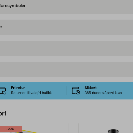
 faresymboler
er
Fri retur
Sikkert
Returner til valgfri butikk
365 dagers åpent kjøp
ri
-20%