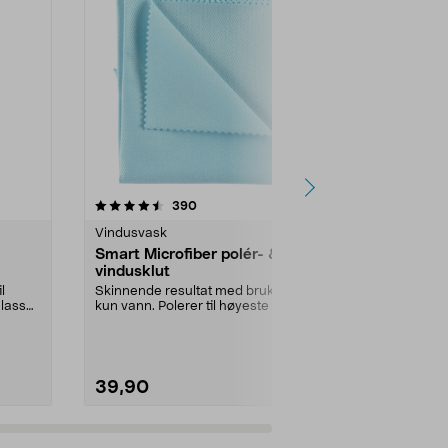
r
4.0 av 5 stjerner
anmeldelser
4.0
390
9
Vindusvask
Vindusvask
Smart Microfiber polér- &
Smart Micr
vindusklut
vindusnal
l
Skinnende resultat med bruk av
Vindusnal av 
glass
kun vann. Polerer til høyeste glans.
produsert i S
Etterlater i...
rene vinduer, h
39,90
59,90