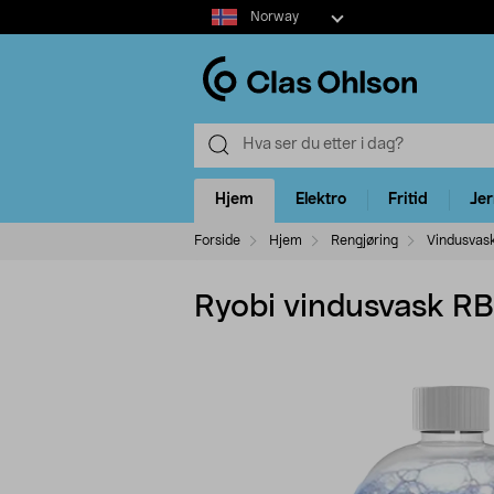
Select
Norway
market
Hjem
Elektro
Fritid
Je
Forside
Hjem
Rengjøring
Vindusvas
Ryobi vindusvask R