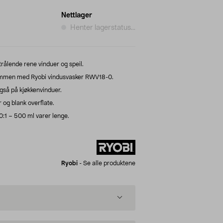
Nettlager
Henter lagerstatus...
trålende rene vinduer og speil.
ammen med Ryobi vindusvasker RWV18-0.
gså på kjøkkenvinduer.
r og blank overflate.
20:1 – 500 ml varer lenge.
Ryobi
-
Se alle produktene