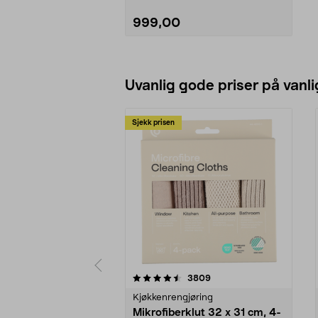
999,00
Legg i handlekurv
Uvanlig gode priser på vanli
Sjekk prisen
5av 5 stjerner
4.5av 5 stjerner
anmeldelser
3809
Kjøkkenrengjøring
Mikrofiberklut 32 x 31 cm, 4-