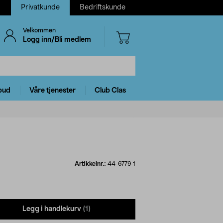
Privatkunde
Bedriftskunde
Velkommen
Logg inn/Bli medlem
bud
Våre tjenester
Club Clas
Artikkelnr.:
44-6779-1
Legg i handlekurv
(1)