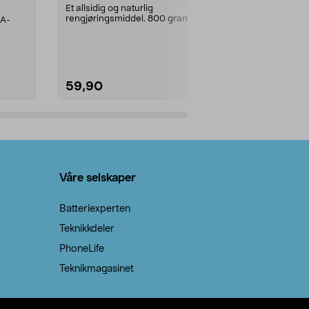
prosent ste
Et allsidig og naturlig
rengjøringsmiddel. 800 gram
AA-
100 % stearin
natron – til rengjøring både...
råvarer. Produ
brenner med e
59,90
69,90
Legg i handlekurv
Legg 
Våre selskaper
Batteriexperten
Teknikkdeler
PhoneLife
Teknikmagasinet