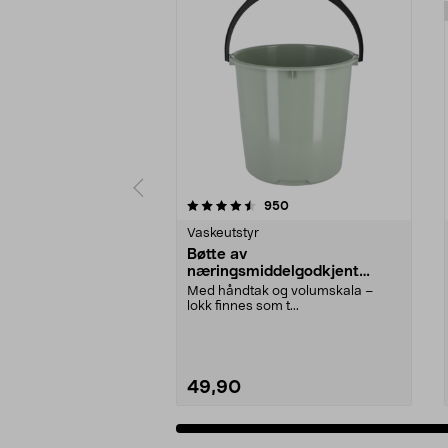
5 av 5 stjerner
anmeldelser
950
0.0 av 5 stjerner
Vaskeutstyr
Bøtte av
næringsmiddelgodkjent
plast, 10 liter, Nordiska plast
Med håndtak og volumskala –
lokk finnes som t...
49,90