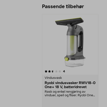
Passende tilbehør
5av 5 stjerner
anmeldelser
4
Vindusvask
Ryobi vindusvasker RWV18-0
One+ 18 V, batteridrevet
Rask og enkel rengjøring av
vinduer, speil og fliser. Ryobi One+
vindusvasker – ...