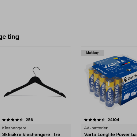
ge ting
Multibuy
4.5av 5 stjerner
anmeldelser
4.5av 5 stjerner
anmeldels
256
24104
Kleshengere
AA-batterier
Sklisikre kleshengere i tre
Varta Longlife Power ba