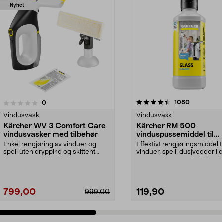
Nyhet
4.5 av 5 stjerner
4.5 av 5 stjerner
anmeldelse
1080
anmeldelser
0
Vindusvask
Vindusvask
Kärcher WV 3 Comfort Care
Kärcher RM 500
vindusvasker med tilbehør
vinduspussemiddel til
Kärcher vindusvask
Enkel rengjøring av vinduer og
Effektivt rengjøringsmiddel ti
speil uten drypping og skittent
vinduer, speil, dusjvegger i 
vann. Kärcher WV ...
m.m. Vinduspu...
799,00
119,90
999,00