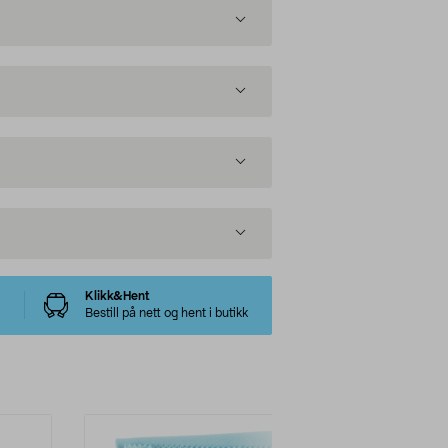
Klikk&Hent
Bestill på nett og hent i butikk