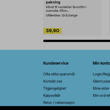
pakning
Kåret til «soleklar favoritt» i
svenske Afton...
Utførelse:
Grå/beige
39,90
Legg i handlekurv
Bunntekst
Kundeservice
Min kont
Ofte stilte spørsmål
Login/Regi
Kontakt oss
Glemt pas
Tilgjengelighet
Mine sider
Kjøpsvilkår
Min ordreh
Retur / reklamasjon
EE-avfall