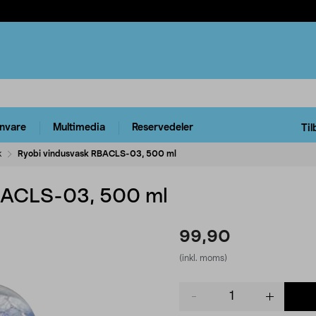
rnvare
Multimedia
Reservedeler
Til
k
Ryobi vindusvask RBACLS-03, 500 ml
BACLS-03, 500 ml
99,90
(inkl. moms)
Product
quantity