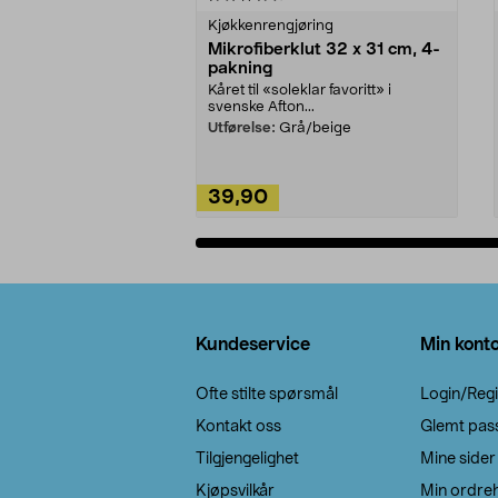
Kjøkkenrengjøring
Mikrofiberklut 32 x 31 cm, 4-
pakning
Kåret til «soleklar favoritt» i
svenske Afton...
Utførelse:
Grå/beige
39,90
Legg i handlekurv
Bunntekst
Kundeservice
Min kont
Ofte stilte spørsmål
Login/Regi
Kontakt oss
Glemt pas
Tilgjengelighet
Mine sider
Kjøpsvilkår
Min ordreh