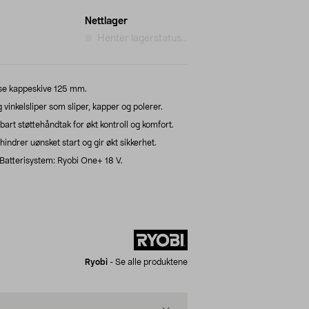
Nettlager
Henter lagerstatus...
lse kappeskive 125 mm.
inkelsliper som sliper, kapper og polerer.
art støttehåndtak for økt kontroll og komfort.
hindrer uønsket start og gir økt sikkerhet.
 Batterisystem: Ryobi One+ 18 V.
Ryobi
-
Se alle produktene