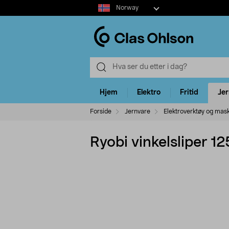
Select
Norway
market
Hjem
Elektro
Fritid
Je
Forside
Jernvare
Elektroverktøy og mas
Ryobi vinkelsliper 