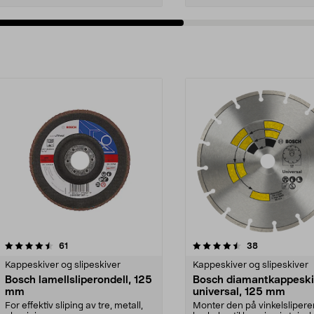
4.5av 5 stjerner
anmeldelser
4.0av 5 stjerner
anmeldelser
61
38
Kappeskiver og slipeskiver
Kappeskiver og slipeskiver
Bosch lamellsliperondell, 125
Bosch diamantkappeski
mm
universal, 125 mm
For effektiv sliping av tre, metall,
Monter den på vinkelslipere