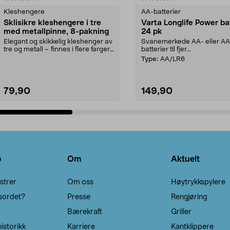
Kleshengere
AA-batterier
Sklisikre kleshengere i tre
Varta Longlife Power ba
med metallpinne, 8-pakning
24 pk
Elegant og skikkelig kleshenger av
Svanemerkede AA- eller A
tre og metall – finnes i flere farger.
batterier til fjer...
Kleshe...
Type:
AA/LR6
79,90
149,90
Legg i handlekurv
Legg i handlekurv
o
Om
Aktuelt
strer
Om oss
Høytrykkspylere
sordet?
Presse
Rengjøring
Bærekraft
Griller
istorikk
Karriere
Kantklippere