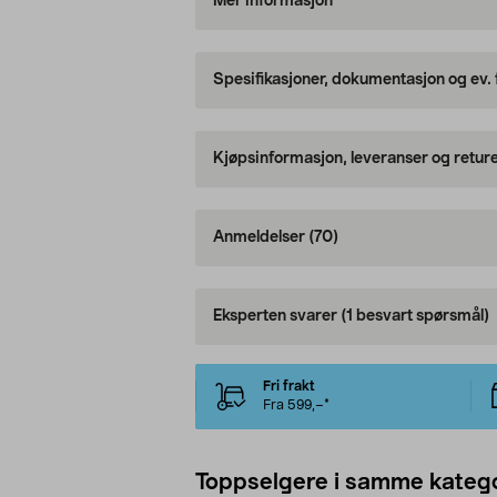
Mer informasjon
Spesifikasjoner, dokumentasjon og ev.
Kjøpsinformasjon, leveranser og retur
Anmeldelser
(70)
Eksperten svarer
(1 besvart spørsmål)
Fri frakt
Fra 599,–*
Toppselgere i samme katego