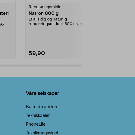
Rengjøringsmidler
Levende lys
tteri
Natron 800 g
Telys steari
prosent ste
Et allsidig og naturlig
rengjøringsmiddel. 800 gram
AA-
100 % stearin
natron – til rengjøring både...
råvarer. Produ
brenner med e
59,90
69,90
Legg i handlekurv
Legg 
Våre selskaper
Batteriexperten
Teknikkdeler
PhoneLife
Teknikmagasinet