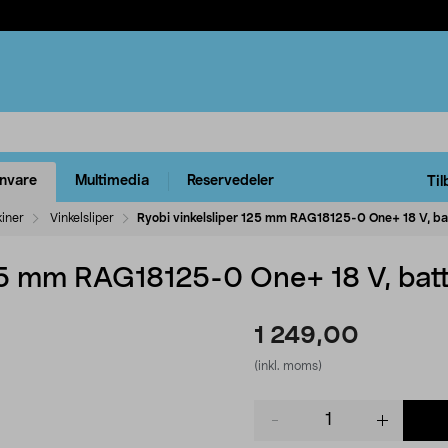
rnvare
Multimedia
Reservedeler
Til
kiner
Vinkelsliper
Ryobi vinkelsliper 125 mm RAG18125-0 One+ 18 V, ba
125 mm RAG18125-0 One+ 18 V, batt
1 249,00
(inkl. moms)
Product
quantity