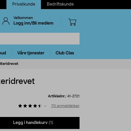
Privatkunde
Bedriftskunde
Velkommen
Logg inn/Bli medlem
bud
Våre tjenester
Club Clas
tteridrevet
eridrevet
Artikkelnr.:
41-2721
70
anmeldelser
Legg i handlekurv
(1)