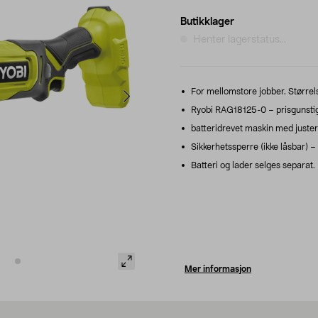
Butikklager
Henter lagerstatus...
For mellomstore jobber. Større
Ryobi RAG18125-0 – prisgunstig v
batteridrevet maskin med justerb
Sikkerhetssperre (ikke låsbar) – 
Batteri og lader selges separat.
Mer informasjon