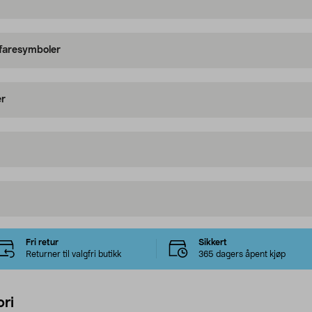
 faresymboler
er
Fri retur
Sikkert
Returner til valgfri butikk
365 dagers åpent kjøp
ri