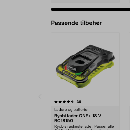
Passende tilbehør
5av 5 stjerner
4.5av 5 stjerner
anmeldelser
39
Ladere og batterier
Ryobi lader ONE+ 18 V
RC18150
Ryobis raskeste lader. Passer alle