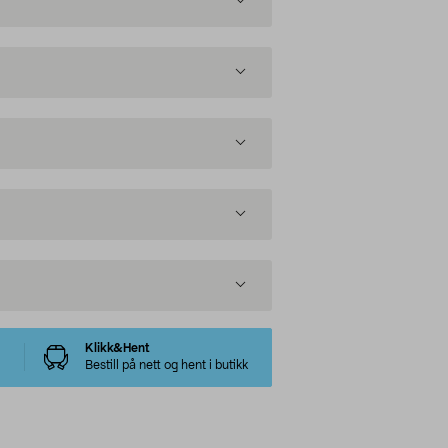
Klikk&Hent
Bestill på nett og hent i butikk