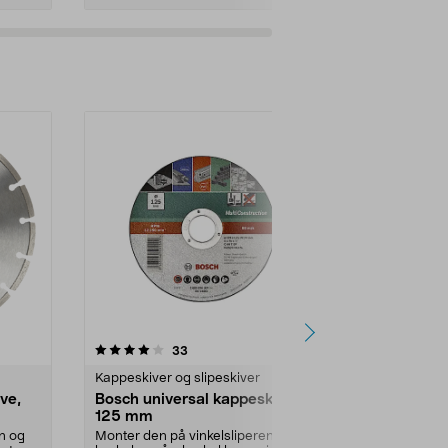
4.5av 5 stjerner
anmeldelser
4.5
33
2
Kappeskiver og slipeskiver
Kappeskiver o
ve,
Bosch universal kappeskive,
Bosch slipes
125 mm
125 mm
n og
Monter den på vinkelsliperen og
Monter den på