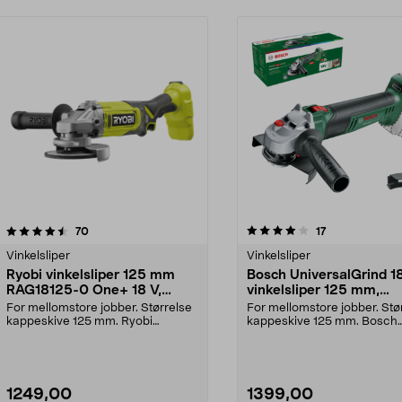
4.0 av 5 stjerner
anmeldelser
2.5 av 5 stjerner
anmeldelser
70
17
Vinkelsliper
Vinkelsliper
Ryobi vinkelsliper 125 mm
Bosch UniversalGrind 1
RAG18125-0 One+ 18 V,
vinkelsliper 125 mm,
batteridrevet
batteridrevet
For mellomstore jobber. Størrelse
For mellomstore jobber. Stø
kappeskive 125 mm. Ryobi
kappeskive 125 mm. Bosch
RAG18125-0 – prisguns...
UniversalGrind 18V-75...
1249,00
1399,00