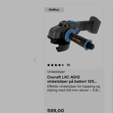
Multibuy
5 av 5 stjerner
4.5 av 5 stjerner
anmeldelser
10
Vinkelsliper
Cocraft LXC AG12
vinkelsliper på batteri 125
mm 18 V
Effektiv vinkelsliper for kapping og
sliping med 125 mm-skiver – 5 års
garanti. ...
599,00