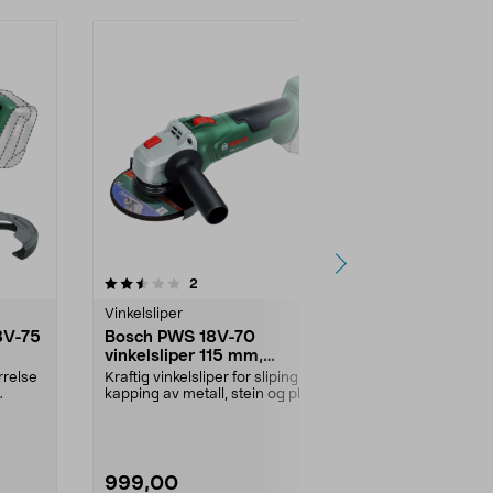
anmeldelser
5.0
2
0.0 av 5 stjerner
Vinkelsliper
Vinkelsliper
8V-75
Bosch PWS 18V-70
Ryobi vinkel
vinkelsliper 115 mm,
batteridrev
batteridrevet
RAG18X125
rrelse
Kraftig vinkelsliper for sliping og
Kraftig motor 
kapping av metall, stein og plast.
o/min for effe
Bosch bat...
18 V RAG18X12
999,00
1899,00