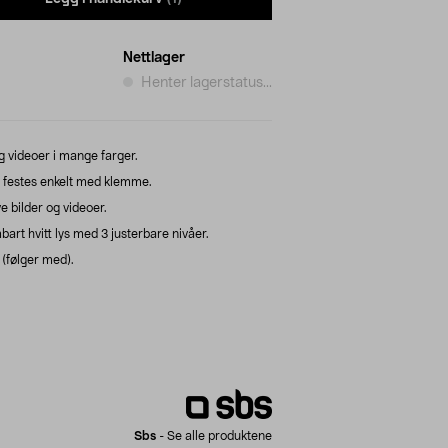
Nettlager
Henter lagerstatus...
og videoer i mange farger.
g festes enkelt med klemme.
ve bilder og videoer.
art hvitt lys med 3 justerbare nivåer.
(følger med).
Sbs
-
Se alle produktene