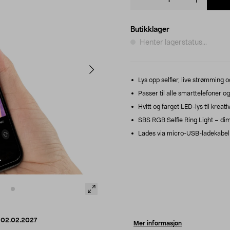
quantity
Butikklager
Henter lagerstatus...
Lys opp selfier, live strømming 
Passer til alle smarttelefoner o
Hvitt og farget LED-lys til kreati
SBS RGB Selfie Ring Light – dimb
Lades via micro-USB-ladekabel 
d
02.02.2027
Mer informasjon