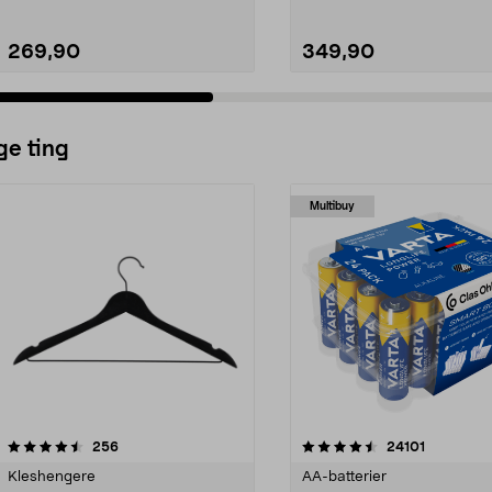
269,90
349,90
ge ting
Multibuy
4.5av 5 stjerner
anmeldelser
4.5av 5 stjerner
anmeldels
256
24101
Kleshengere
AA-batterier