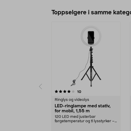
Toppselgere i samme katego
0 av 5 stjerner
4.0 av 5 stjerner
anmeldelser
10
Ringlys og videolys
LED-ringlampe med stativ,
for mobil, 1,55 m
120 LED med justerbar
fargetemperatur og ti lysstyrker –
riktig lys i enhver sit...