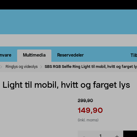
rnvare
Multimedia
Reservedeler
Til
Ringlys og videolys
SBS RGB Selfie Ring Light til mobil, hvitt og farget l
ight til mobil, hvitt og farget lys
299,90
149,90
(inkl. moms)
Product