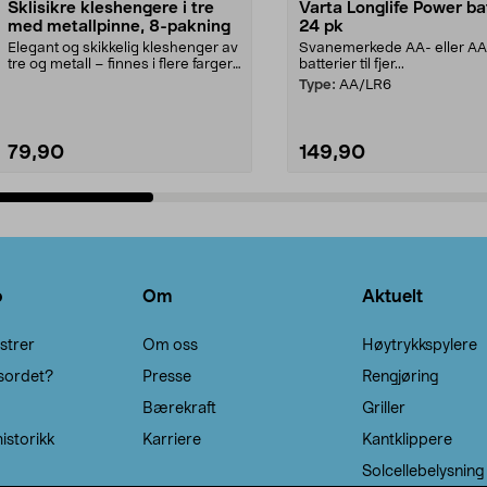
Sklisikre kleshengere i tre
Varta Longlife Power ba
med metallpinne, 8-pakning
24 pk
Elegant og skikkelig kleshenger av
Svanemerkede AA- eller A
tre og metall – finnes i flere farger.
batterier til fjer...
Kleshe...
Type:
AA/LR6
79,90
149,90
Legg i handlekurv
Legg i handlekurv
o
Om
Aktuelt
strer
Om oss
Høytrykkspylere
sordet?
Presse
Rengjøring
Bærekraft
Griller
istorikk
Karriere
Kantklippere
Solcellebelysning