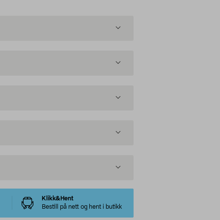
Klikk&Hent
Bestill på nett og hent i butikk