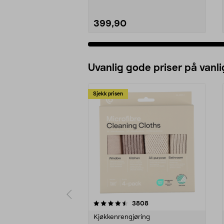
399,90
Uvanlig gode priser på vanli
Sjekk prisen
5av 5 stjerner
4.5av 5 stjerner
anmeldelser
3808
Kjøkkenrengjøring