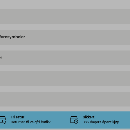
 faresymboler
er
Fri retur
Sikkert
Returner til valgfri butikk
365 dagers åpent kjøp