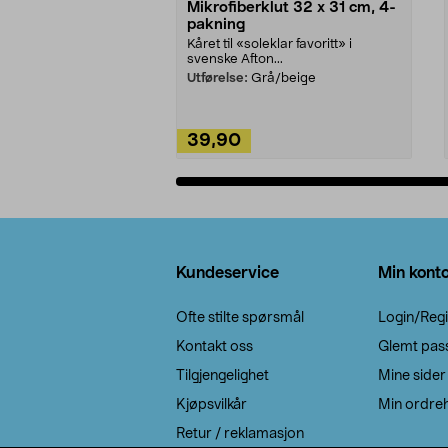
Mikrofiberklut 32 x 31 cm, 4-
pakning
Kåret til «soleklar favoritt» i
svenske Afton...
Utførelse:
Grå/beige
39,90
Legg i handlekurv
Bunntekst
Kundeservice
Min kont
Ofte stilte spørsmål
Login/Regi
Kontakt oss
Glemt pas
Tilgjengelighet
Mine sider
Kjøpsvilkår
Min ordreh
Retur / reklamasjon