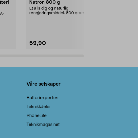
tteri
Natron 800 g
Telys steari
prosent ste
Et allsidig og naturlig
rengjøringsmiddel. 800 gram
AA-
100 % stearin
natron – til rengjøring både...
råvarer. Produ
brenner med e
59,90
69,90
Legg i handlekurv
Legg 
Våre selskaper
Batteriexperten
Teknikkdeler
PhoneLife
Teknikmagasinet