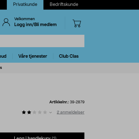
Privatkunde
Bedriftskunde
Velkommen
Logg inn/Bli medlem
bud
Våre tjenester
Club Clas
ys
Artikkelnr.:
39-2879
2
anmeldelser
Legg i handlekurv
(1)