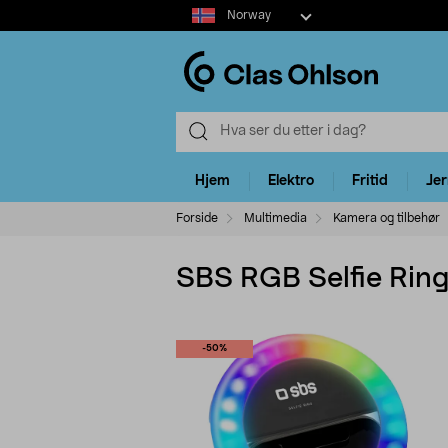
Select
Norway
market
Hjem
Elektro
Fritid
Je
Forside
Multimedia
Kamera og tilbehør
SBS RGB Selfie Ring L
-50%