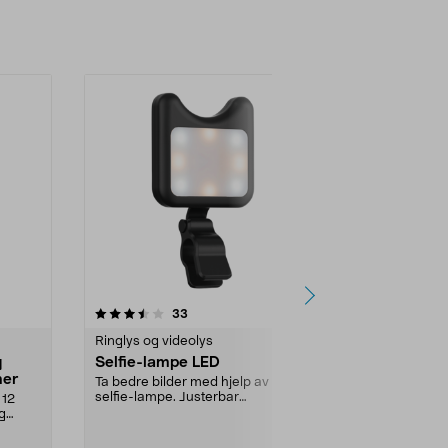
5.0 av 5 stjerner
anmeldelser
33
1
0.0
Ringlys og videolys
Ringlys og vi
g
Selfie-lampe LED
SmallRig 5
mer
i-1 for foto 
Ta bedre bilder med hjelp av en
selfie-lampe. Justerbar
 12
Hvitt lys, RGB
fargetemperatur og lysst...
g
og nødstrobe 
SmallRig 57...