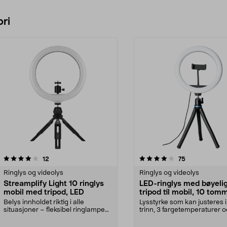
ri
4.0 av 5 stjerner
anmeldelser
3.5 av 5 stjerner
anmeldelser
12
75
Ringlys og videolys
Ringlys og videolys
Streamplify Light 10 ringlys
LED-ringlys med bøyeli
mobil med tripod, LED
tripod til mobil, 10 tom
Belys innholdet riktig i alle
Lysstyrke som kan justeres i
situasjoner – fleksibel ringlampe
trinn, 3 fargetemperaturer o
med USB. Streamp...
bøyelig tripod. Ri...