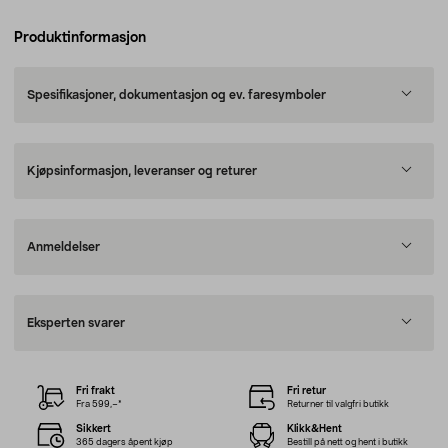
Produktinformasjon
Spesifikasjoner, dokumentasjon og ev. faresymboler
Kjøpsinformasjon, leveranser og returer
Anmeldelser
Eksperten svarer
Fri frakt
Fri retur
Fra 599,–*
Returner til valgfri butikk
Sikkert
Klikk&Hent
365 dagers åpent kjøp
Bestill på nett og hent i butikk