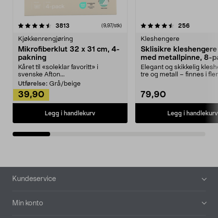
4.5av 5 stjerner
anmeldelser
4.5av 5 stjerner
anmeldels
3813
256
(9,97/stk)
Kjøkkenrengjøring
Kleshengere
Mikrofiberklut 32 x 31 cm, 4-
Sklisikre kleshengere 
pakning
med metallpinne, 8-p
Kåret til «soleklar favoritt» i
Elegant og skikkelig kles
svenske Afton...
tre og metall – finnes i fle
Kleshe...
Utførelse:
Grå/beige
39,90
79,90
Legg i handlekurv
Legg i handlekurv
Bunntekst
Kundeservice
Min konto