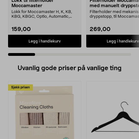
Lokk til filterholder
Filterholder Moccama
Moccamaster
med manuelt dryppst
Lokk for Moccamaster H, K, KB,
Filterholder med mekanis
KBG, KBGC, Optio, Automatic,
dryppstopp, til Moccamas
Automatic S, Manual ...
kaffetrakter. Passer model
159,00
269,00
Legg i handlekurv
Legg i handlekurv
Uvanlig gode priser på vanlige ting
Sjekk prisen