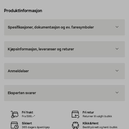
Produktinformasjon
Spesifikasjoner, dokumentasjon og ev. faresymboler
Kjøpsinformasjon, leveranser og returer
Anmeldelser
Eksperten svarer
Fri frakt
Fri retur
Fra 599,–*
Returner til valgfri butikk
Sikkert
Klikk&Hent
365 dagers åpent kjøp
Bestill på nett og hent i butikk