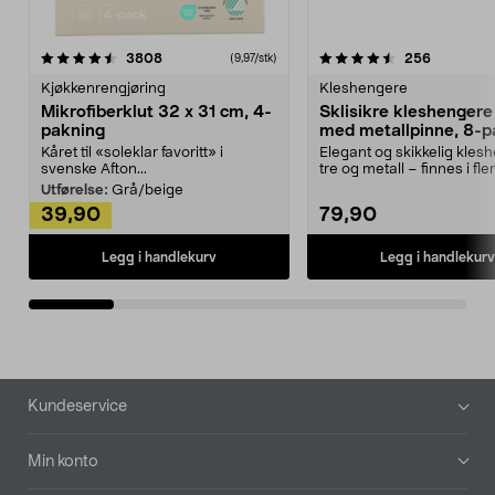
4.5av 5 stjerner
anmeldelser
4.5av 5 stjerner
anmeldels
3808
256
(9,97/stk)
Kjøkkenrengjøring
Kleshengere
Mikrofiberklut 32 x 31 cm, 4-
Sklisikre kleshengere 
pakning
med metallpinne, 8-p
Kåret til «soleklar favoritt» i
Elegant og skikkelig kles
svenske Afton...
tre og metall – finnes i fle
Kleshe...
Utførelse:
Grå/beige
39,90
79,90
Legg i handlekurv
Legg i handlekurv
Bunntekst
Kundeservice
Min konto