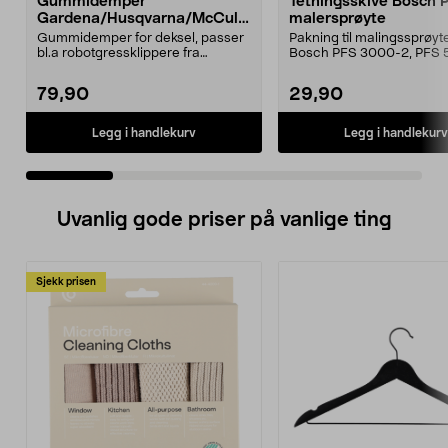
Gummidemper
Tetningsskive Bosch 
Gardena/Husqvarna/McCullo
malersprøyte
ch/Flymo
Gummidemper for deksel, passer
Pakning til malingssprøyt
bl.a robotgressklippere fra
Bosch PFS 3000-2, PFS 
Gardena, Flymo og McC...
og PFS 7000.
79,90
29,90
Legg i handlekurv
Legg i handlekurv
Uvanlig gode priser på vanlige ting
Sjekk prisen