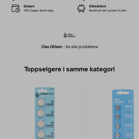
Sikkert
Klikk&Hent
365 dagers åpent kjøp
Bestill på nett og hent i butikk
Clas Ohlson
-
Se alle produktene
Toppselgere i samme kategori