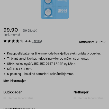
99,90
(19,98/stk)
(inkl. moms)
4.4
(
1235
)
Artikkelnr.:
36-6197
Knappcellebatterier til en mengde forskjellige elektroniske produkter.
Til blant annet klokker, nøkkelringlykter og måleinstrumenter.
SR44 kalles også V357, 357, D357 SR44P og LR44.
Mål 11,6 x 5,4 mm.
5-pakning – ha alltid batterier i bakhånd hjemme.
Mer informasjon
Butikklager
Nettlager
Henter lagerstatus...
Henter lagerstatus...