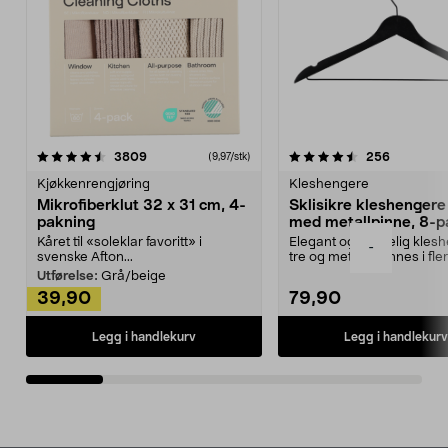
4.5av 5 stjerner
anmeldelser
4.5av 5 stjerner
anmeldels
3809
256
(9,97/stk)
Kjøkkenrengjøring
Kleshengere
Mikrofiberklut 32 x 31 cm, 4-
Sklisikre kleshengere 
pakning
med metallpinne, 8-p
Kåret til «soleklar favoritt» i
Elegant og skikkelig kles
-
svenske Afton...
tre og metall – finnes i fle
Kleshe...
Utførelse:
Grå/beige
39,90
79,90
Legg i handlekurv
Legg i handlekurv