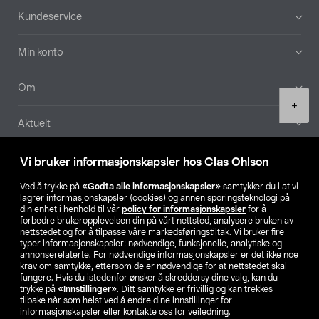
Bunntekst
Kundeservice
Min konto
Om
Product
+
quantity
Aktuelt
Våre selskaper
Vi bruker informasjonskapsler hos Clas Ohlson
Ved å trykke på
«Godta alle informasjonskapsler»
samtykker du i at vi
Finn din butikk
lagrer informasjonskapsler (cookies) og annen sporingsteknologi på
din enhet i henhold til vår
policy for informasjonskapsler
for å
forbedre brukeropplevelsen din på vårt nettsted, analysere bruken av
SE
NO
FI
nettstedet og for å tilpasse våre markedsføringstiltak. Vi bruker fire
typer informasjonskapsler: nødvendige, funksjonelle, analytiske og
annonserelaterte. For nødvendige informasjonskapsler er det ikke noe
krav om samtykke, ettersom de er nødvendige for at nettstedet skal
fungere. Hvis du istedenfor ønsker å skreddersy dine valg, kan du
trykke på
«Innstillinger»
. Ditt samtykke er frivillig og kan trekkes
tilbake når som helst ved å endre dine innstillinger for
informasjonskapsler eller kontakte oss for veiledning.