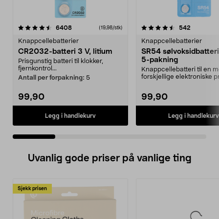
4.5 av 5 stjerner
anmeldelser
4.5 av 5 stjerner
anmeldels
6408
542
(19,98/stk)
Knappcellebatterier
Knappcellebatterier
CR2032-batteri 3 V, litium
SR54 sølvoksidbatteri 
5-pakning
Prisgunstig batteri til klokker,
fjernkontrol...
Knappcellebatteri til en
forskjellige elektroniske p
Antall per forpakning:
5
Til klokker...
99,90
99,90
Legg i handlekurv
Legg i handlekurv
Uvanlig gode priser på vanlige ting
Sjekk prisen