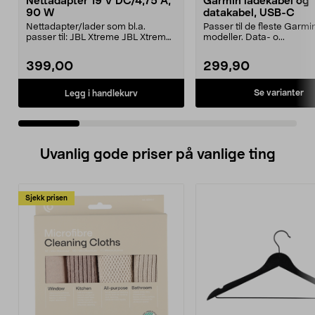
Nettadapter 19 V DC/4,75 A,
Garmin ladekabel og
90 W
datakabel, USB-C
Nettadapter/lader som bl.a.
Passer til de fleste Garmi
passer til: JBL Xtreme JBL Xtreme
modeller. Data- o...
2JBL BoomboxJBL Bo...
399,00
299,90
Se varianter
Legg i handlekurv
Uvanlig gode priser på vanlige ting
Sjekk prisen