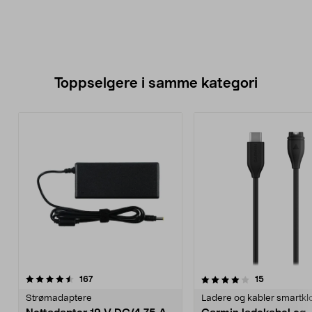
Toppselgere i samme kategori
4.0 av 5 stjerner
anmeldelser
4.5 av 5 stjerner
anmeldelse
167
15
Strømadaptere
Ladere og kabler smartkl