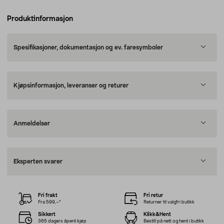
Produktinformasjon
Spesifikasjoner, dokumentasjon og ev. faresymboler
Kjøpsinformasjon, leveranser og returer
Anmeldelser
Eksperten svarer
Fri frakt
Fri retur
Fra 599,–*
Returner til valgfri butikk
Sikkert
Klikk&Hent
365 dagers åpent kjøp
Bestill på nett og hent i butikk