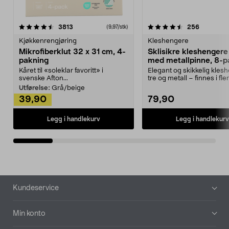
4.5av 5 stjerner
anmeldelser
4.5av 5 stjerner
anmeldels
3813
256
(9,97/stk)
Kjøkkenrengjøring
Kleshengere
Mikrofiberklut 32 x 31 cm, 4-
Sklisikre kleshengere 
pakning
med metallpinne, 8-p
Kåret til «soleklar favoritt» i
Elegant og skikkelig kles
svenske Afton...
tre og metall – finnes i fle
Kleshe...
Utførelse:
Grå/beige
39,90
79,90
Legg i handlekurv
Legg i handlekurv
Bunntekst
Kundeservice
Min konto