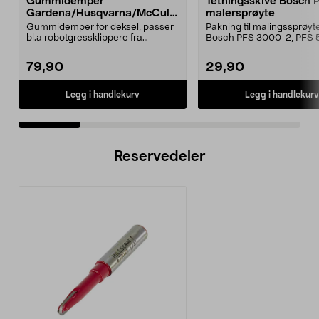
Gummidemper
Tetningsskive Bosch 
Gardena/Husqvarna/McCullo
malersprøyte
ch/Flymo
Gummidemper for deksel, passer
Pakning til malingssprøyt
bl.a robotgressklippere fra
Bosch PFS 3000-2, PFS 
Gardena, Flymo og McC...
og PFS 7000.
79,90
29,90
Legg i handlekurv
Legg i handlekurv
Reservedeler