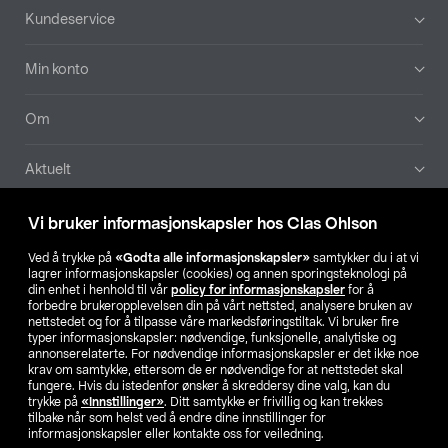
Bunntekst
Kundeservice
Min konto
Om
Aktuelt
Våre selskaper
Vi bruker informasjonskapsler hos Clas Ohlson
Ved å trykke på
«Godta alle informasjonskapsler»
samtykker du i at vi
Finn din butikk
lagrer informasjonskapsler (cookies) og annen sporingsteknologi på
din enhet i henhold til vår
policy for informasjonskapsler
for å
forbedre brukeropplevelsen din på vårt nettsted, analysere bruken av
SE
NO
FI
nettstedet og for å tilpasse våre markedsføringstiltak. Vi bruker fire
typer informasjonskapsler: nødvendige, funksjonelle, analytiske og
annonserelaterte. For nødvendige informasjonskapsler er det ikke noe
krav om samtykke, ettersom de er nødvendige for at nettstedet skal
fungere. Hvis du istedenfor ønsker å skreddersy dine valg, kan du
trykke på
«Innstillinger»
. Ditt samtykke er frivillig og kan trekkes
tilbake når som helst ved å endre dine innstillinger for
informasjonskapsler eller kontakte oss for veiledning.
Privacy statement
Medlemsvilkår
Kjøpsvilkår
For bedrifter