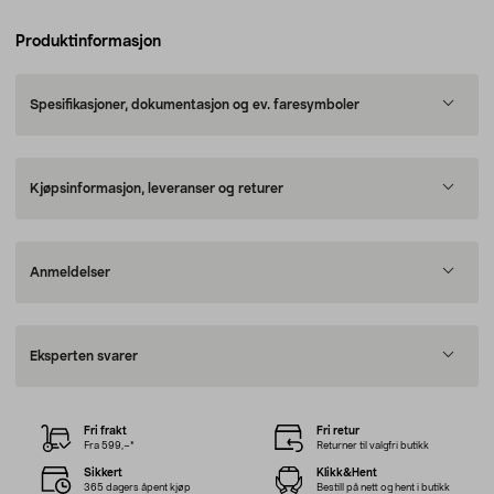
Produktinformasjon
Spesifikasjoner, dokumentasjon og ev. faresymboler
Kjøpsinformasjon, leveranser og returer
Anmeldelser
Eksperten svarer
Fri frakt
Fri retur
Fra 599,–*
Returner til valgfri butikk
Sikkert
Klikk&Hent
365 dagers åpent kjøp
Bestill på nett og hent i butikk