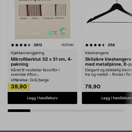
4.5av 5 stjerner
anmeldelser
4.5av 5 stjerner
anmeldels
3813
256
(9,97/stk)
Kjøkkenrengjøring
Kleshengere
Mikrofiberklut 32 x 31 cm, 4-
Sklisikre kleshengere 
pakning
med metallpinne, 8-p
Kåret til «soleklar favoritt» i
Elegant og skikkelig kles
svenske Afton...
tre og metall – finnes i fle
Kleshe...
Utførelse:
Grå/beige
39,90
79,90
Legg i handlekurv
Legg i handlekurv