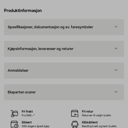
Produktinformasjon
Spesifikasjoner, dokumentasjon og ev. faresymboler
Kjøpsinformasjon, leveranser og returer
Anmeldelser
Eksperten svarer
Fri frakt
Fri retur
Fra 599,–*
Returner til valgfri butikk
Sikkert
Klikk&Hent
365 dagers åpent kjøp
Bestill på nett og hent i butikk