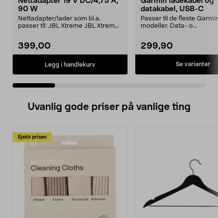
Nettadapter 19 V DC/4,75 A,
Garmin ladekabel og
90 W
datakabel, USB-C
Nettadapter/lader som bl.a.
Passer til de fleste Garmi
passer til: JBL Xtreme JBL Xtreme
modeller. Data- o...
2JBL BoomboxJBL Bo...
399,00
299,90
Se varianter
Legg i handlekurv
Uvanlig gode priser på vanlige ting
Sjekk prisen