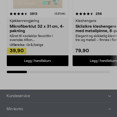
4.5av 5 stjerner
anmeldelser
4.5av 5 stjerner
anmeldels
3813
256
(9,97/stk)
Kjøkkenrengjøring
Kleshengere
Mikrofiberklut 32 x 31 cm, 4-
Sklisikre kleshengere 
pakning
med metallpinne, 8-p
Kåret til «soleklar favoritt» i
Elegant og skikkelig kles
svenske Afton...
tre og metall – finnes i fle
Kleshe...
Utførelse:
Grå/beige
39,90
79,90
Legg i handlekurv
Legg i handlekurv
Bunntekst
Kundeservice
Min konto