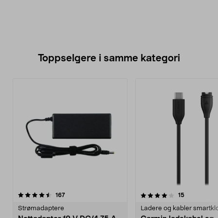
Toppselgere i samme kategori
4.0 av 5 stjerner
anmeldelser
4.5 av 5 stjerner
anmeldelse
167
15
Strømadaptere
Ladere og kabler smartkl