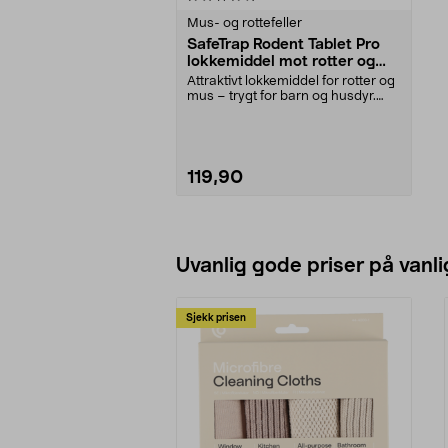
Mus- og rottefeller
SafeTrap Rodent Tablet Pro
lokkemiddel mot rotter og
mus
Attraktivt lokkemiddel for rotter og
mus – trygt for barn og husdyr.
SafeTrap Ro...
119,90
Legg i handlekurv
Uvanlig gode priser på vanli
Sjekk prisen