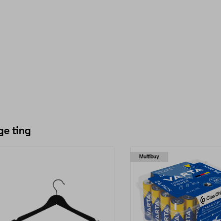
ge ting
Multibuy