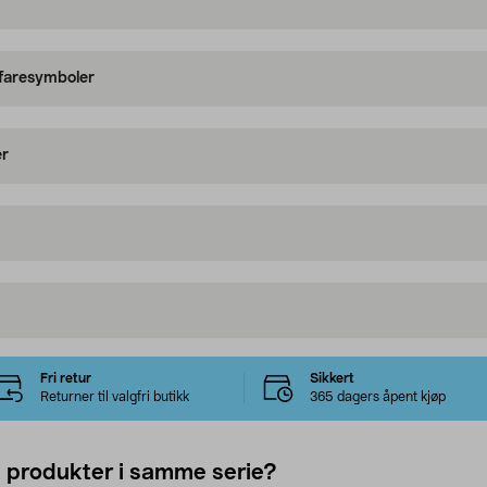
 faresymboler
er
Fri retur
Sikkert
Returner til valgfri butikk
365 dagers åpent kjøp
e produkter i samme serie?