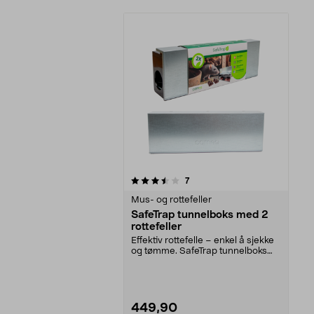
5av 5 stjerner
anmeldelser
7
Mus- og rottefeller
SafeTrap tunnelboks med 2
rottefeller
Effektiv rottefelle – enkel å sjekke
og tømme. SafeTrap tunnelboks
med 2 rottefe...
449,90