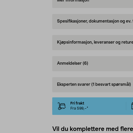
Mer informasjon
Spesifikasjoner, dokumentasjon og ev.
Kjøpsinformasjon, leveranser og retur
Anmeldelser
(6)
Eksperten svarer
(1 besvart spørsmål)
Fri frakt
Fra 599,–*
Vil du komplettere med fler