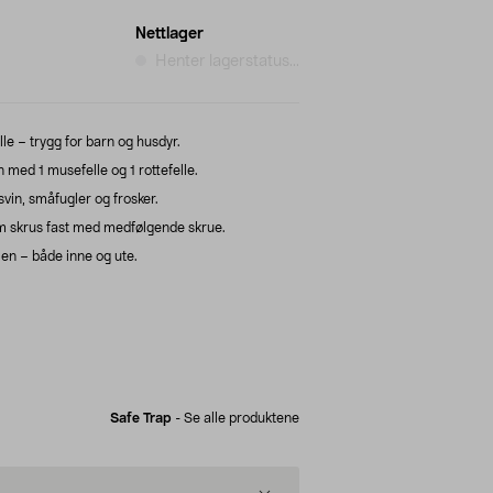
Nettlager
Henter lagerstatus...
elle – trygg for barn og husdyr.
med 1 musefelle og 1 rottefelle.
svin, småfugler og frosker.
m skrus fast med medfølgende skrue.
jen – både inne og ute.
Safe Trap
-
Se alle produktene