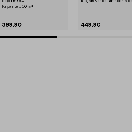
opptil 50 e...
åte, aktiver og tøm uten å b
skadedyret....
Kapasitet:
50 m²
399,90
449,90