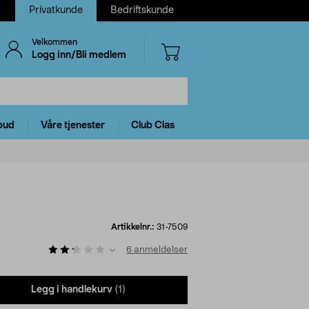
Privatkunde
Bedriftskunde
Velkommen
Logg inn/Bli medlem
bud
Våre tjenester
Club Clas
Artikkelnr.:
31-7509
6
anmeldelser
Legg i handlekurv
(1)