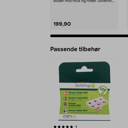
boder mot mus og rotter. Silverline
gnagerstopp –...
199,90
Passende tilbehør
0av 5 stjerner
anmeldelser
1