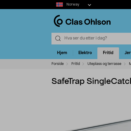
Select
Norway
market
Hjem
Elektro
Fritid
Je
Forside
Fritid
Uteplass og terrasse
M
SafeTrap SingleCatch