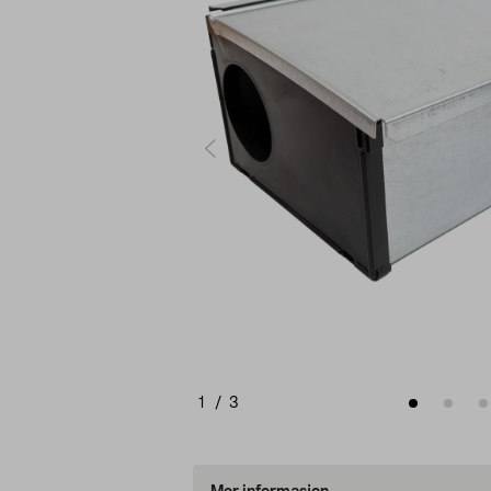
1
/
3