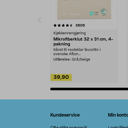
5av 5 stjerner
4.5av 5 stjerner
anmeldelser
3809
Kjøkkenrengjøring
Mikrofiberklut 32 x 31 cm, 4-
pakning
Kåret til «soleklar favoritt» i
svenske Afton...
Utførelse:
Grå/beige
39,90
Legg i handlekurv
Bunntekst
Kundeservice
Min kont
Ofte stilte spørsmål
Login/Regi