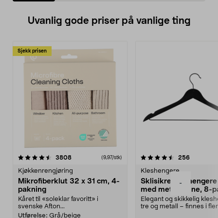
Uvanlig gode priser på vanlige ting
Sjekk prisen
4.5av 5 stjerner
anmeldelser
4.5av 5 stjerner
anmeldels
3808
256
(9,97/stk)
Kjøkkenrengjøring
Kleshengere
Mikrofiberklut 32 x 31 cm, 4-
Sklisikre kleshengere 
-
pakning
med metallpinne, 8-p
Kåret til «soleklar favoritt» i
Elegant og skikkelig kles
svenske Afton...
tre og metall – finnes i fle
Kleshe...
Utførelse:
Grå/beige