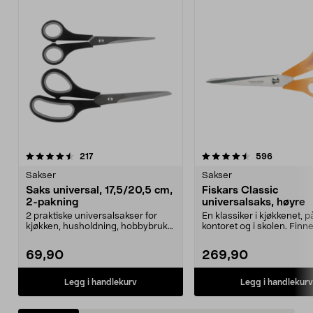
4.5 av 5 stjerner
anmeldelser
4.5 av 5 stjerner
anmeldels
217
596
Sakser
Sakser
Saks universal, 17,5/20,5 cm,
Fiskars Classic
2-pakning
universalsaks, høyre
2 praktiske universalsakser for
En klassiker i kjøkkenet, p
kjøkken, husholdning, hobbybruk
kontoret og i skolen. Finne
og daglige gjøre...
venstre- og høyreven...
69,90
269,90
Legg i handlekurv
Legg i handlekurv