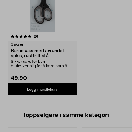
anmeldelser
26
Sakser
Barnesaks med avrundet
spiss, rustfritt stål
Sikker saks for barn –
brukervennlig for å lære barn å
klippe i papir. Barnesaks...
49,90
Legg i handlekurv
Toppselgere i samme kategori