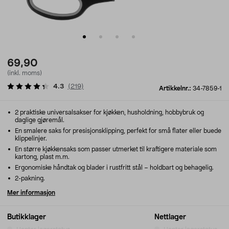
69,90
(inkl. moms)
4.3
(
219
)
Artikkelnr.:
34-7859-1
2 praktiske universalsakser for kjøkken, husholdning, hobbybruk og
daglige gjøremål.
En smalere saks for presisjonsklipping, perfekt for små flater eller buede
klippelinjer.
En større kjøkkensaks som passer utmerket til kraftigere materiale som
kartong, plast m.m.
Ergonomiske håndtak og blader i rustfritt stål – holdbart og behagelig.
2-pakning.
Mer informasjon
Butikklager
Nettlager