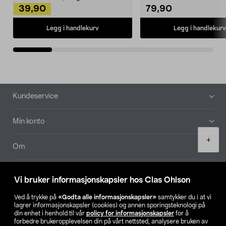
39,90
79,90
Legg i handlekurv
Legg i handlekurv
Bunntekst
Kundeservice
Min konto
Product
+
quantity
Om
Aktuelt
Vi bruker informasjonskapsler hos Clas Ohlson
Våre selskaper
Ved å trykke på
«Godta alle informasjonskapsler»
samtykker du i at vi
lagrer informasjonskapsler (cookies) og annen sporingsteknologi på
din enhet i henhold til vår
policy for informasjonskapsler
for å
Finn din butikk
forbedre brukeropplevelsen din på vårt nettsted, analysere bruken av