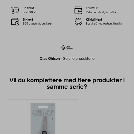
Fri frakt
Fri retur
Fra 599,–*
Returner til valgfri butikk
Sikkert
Klikk&Hent
365 dagers åpent kjøp
Bestill på nett og hent i butikk
Clas Ohlson
-
Se alle produktene
Vil du komplettere med flere produkter i
samme serie?