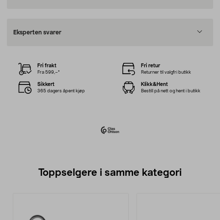
Eksperten svarer
Fri frakt
Fri retur
Fra 599,–*
Returner til valgfri butikk
Sikkert
Klikk&Hent
365 dagers åpent kjøp
Bestill på nett og hent i butikk
Toppselgere i samme kategori