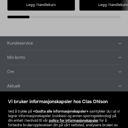
Legg i handlekurv
Legg i handlekurv
Bunntekst
Kundeservice
Min konto
Om
Aktuelt
Våre selskaper
Vi bruker informasjonskapsler hos Clas Ohlson
Ved å trykke på
«Godta alle informasjonskapsler»
samtykker du i at vi
Finn din butikk
lagrer informasjonskapsler (cookies) og annen sporingsteknologi på
din enhet i henhold til vår
policy for informasjonskapsler
for å
forbedre brukeropplevelsen din på vårt nettsted, analysere bruken av