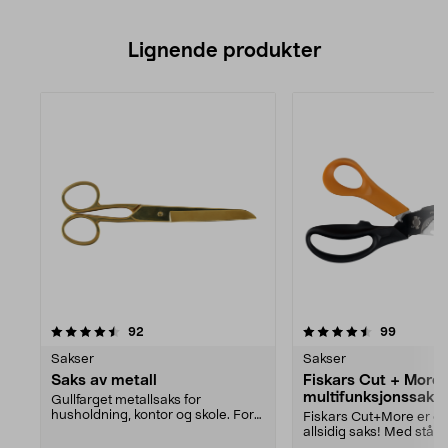
Lignende produkter
4.5av 5 stjerner
anmeldelser
4.5av 5 stjerner
anmeldel
92
99
Sakser
Sakser
Saks av metall
Fiskars Cut + More
multifunksjonssaks
Gullfarget metallsaks for
husholdning, kontor og skole. For
Fiskars Cut+More er e
både høyre- og venst...
allsidig saks! Med ståltr
korketrekker, s...