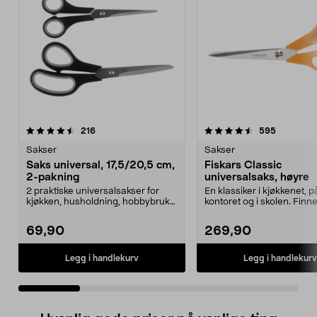
4.5 av 5 stjerner
anmeldelser
4.5 av 5 stjerner
anmeldels
216
595
Sakser
Sakser
Saks universal, 17,5/20,5 cm,
Fiskars Classic
2-pakning
universalsaks, høyre
2 praktiske universalsakser for
En klassiker i kjøkkenet, p
kjøkken, husholdning, hobbybruk
kontoret og i skolen. Finne
og daglige gjøre...
venstre- og høyreven...
69,90
269,90
Legg i handlekurv
Legg i handlekurv