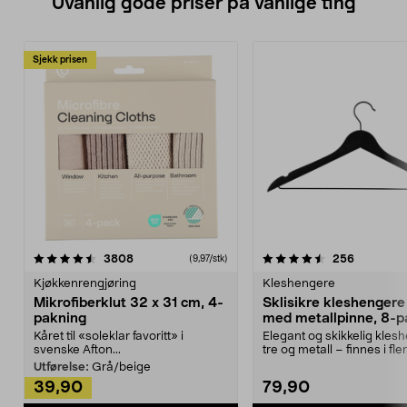
Uvanlig gode priser på vanlige ting
Sjekk prisen
4.5av 5 stjerner
anmeldelser
4.5av 5 stjerner
anmeldels
3808
256
(9,97/stk)
Kjøkkenrengjøring
Kleshengere
Mikrofiberklut 32 x 31 cm, 4-
Sklisikre kleshengere 
pakning
med metallpinne, 8-p
Kåret til «soleklar favoritt» i
Elegant og skikkelig kles
svenske Afton...
tre og metall – finnes i fle
Kleshe...
Utførelse:
Grå/beige
39,90
79,90