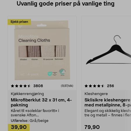
Uvanlig gode priser på vanlige ting
Sjekk prisen
4.5av 5 stjerner
anmeldelser
4.5av 5 stjerner
anmeldels
3808
256
(9,97/stk)
Kjøkkenrengjøring
Kleshengere
Mikrofiberklut 32 x 31 cm, 4-
Sklisikre kleshengere 
pakning
med metallpinne, 8-p
Kåret til «soleklar favoritt» i
Elegant og skikkelig kles
svenske Afton...
tre og metall – finnes i fle
Kleshe...
Utførelse:
Grå/beige
39,90
79,90