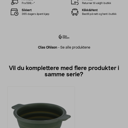
Fra 599,–*
Returner til valgfri butikk
Sikkert
Klikk&Hent
365 dagers åpent kjøp
Bestill på nett og hent i butikk
Clas Ohlson
-
Se alle produktene
Vil du komplettere med flere produkter i
samme serie?