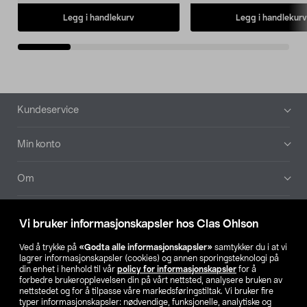
Legg i handlekurv
Legg i handlekurv
Bunntekst
Kundeservice
Min konto
Om
Aktuelt
Vi bruker informasjonskapsler hos Clas Ohlson
Våre selskaper
Ved å trykke på
«Godta alle informasjonskapsler»
samtykker du i at vi
lagrer informasjonskapsler (cookies) og annen sporingsteknologi på
din enhet i henhold til vår
policy for informasjonskapsler
for å
Finn din butikk
forbedre brukeropplevelsen din på vårt nettsted, analysere bruken av
nettstedet og for å tilpasse våre markedsføringstiltak. Vi bruker fire
typer informasjonskapsler: nødvendige, funksjonelle, analytiske og