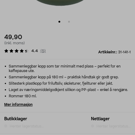
49,90
(inkl. moms)
4.4
(
5
)
Artikkelnr.:
31-141-1
Sammenleggbar kopp som tar minimalt med plass – perfekt for en
kaffepause ute.
Sammenleggbar kopp på 180 ml – praktisk håndtak gir godt grep.
Slitesterk plastkopp for friluftsliv, skoleturer, fjellturer eller jakt.
Laget av næringsmiddelgodkjent silikon og PP-plast – enkel å rengjøre.
Rommer 180 ml.
Mer informasjon
Butikklager
Nettlager
Henter lagerstatus...
Henter lagerstatus...