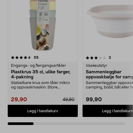
3.5 av 5 stjerner
anmeldelser
4.5 av 5 stjerner
anmeldelser
55
3
Engangs- og flergangsartikler
Vaskeutstyr
Plastkrus 35 cl, ulike farger,
Sammenleggbar
4-pakning
oppvaskbalje for camp
liter
Stabelbare krus som tåler mikro
Sammenleggbar oppvaskba
og oppvaskmaskin. Store
camping, bobil, båt eller h
plastkrus (35 cl) – perf...
Sammenleggbar op...
29,90
99,90
49,90
Legg i handlekurv
Legg i handlekurv