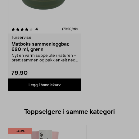
anmeldelser
4
(79,90/stk)
Turservise
Matboks sammenleggbar,
620 ml, grønn
Nyt en varm suppe ute i naturen –
brett sammen og pakk enkelt ned i
sekken. Samm...
79,90
Legg i handlekurv
Toppselgere i samme kategori
-40%