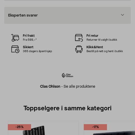
Eksperten svarer
Fri frakt
Fri retur
Fra 599,–*
Returner til valgfri butikk
Sikkert
Klikk&Hent
365 dagers åpent kjøp
Bestill på nett og hent i butikk
Clas Ohlson
-
Se alle produktene
Toppselgere i samme kategori
-25%
-17%