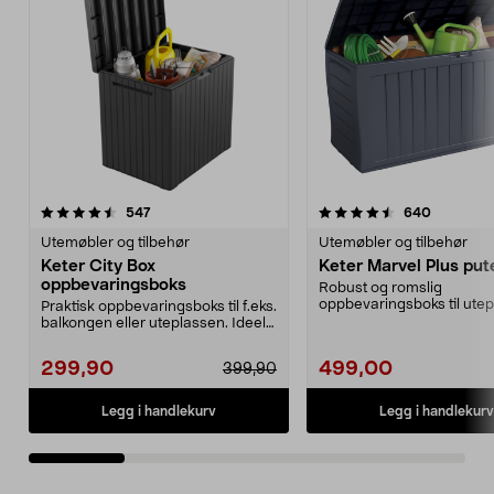
4.5 av 5 stjerner
anmeldelser
4.0 av 5 stjerner
anmeldel
547
640
Utemøbler og tilbehør
Utemøbler og tilbehør
Keter City Box
Keter Marvel Plus pu
oppbevaringsboks
Robust og romslig
oppbevaringsboks til ute
Praktisk oppbevaringsboks til f.eks.
eller hagen. Perfekt som p
balkongen eller uteplassen. Ideell
til oppb...
299,90
499,00
399,90
Legg i handlekurv
Legg i handlekurv