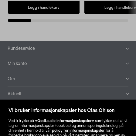
Legg i handlekurv
Legg i handlekurv
Bunntekst
Kundeservice
Min konto
Om
Aktuelt
Våre selskaper
Vi bruker informasjonskapsler hos Clas Ohlson
Ved å trykke på
«Godta alle informasjonskapsler»
samtykker du i at vi
Finn din butikk
lagrer informasjonskapsler (cookies) og annen sporingsteknologi på
din enhet i henhold til vår
policy for informasjonskapsler
for å
forbedre brukeropplevelsen din på vårt nettsted, analysere bruken av