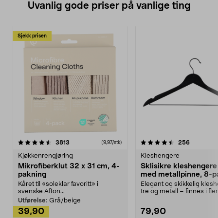
Uvanlig gode priser på vanlige ting
Sjekk prisen
4.5av 5 stjerner
anmeldelser
4.5av 5 stjerner
anmeldels
3813
256
(9,97/stk)
Kjøkkenrengjøring
Kleshengere
Mikrofiberklut 32 x 31 cm, 4-
Sklisikre kleshengere 
pakning
med metallpinne, 8-p
Kåret til «soleklar favoritt» i
Elegant og skikkelig kles
svenske Afton...
tre og metall – finnes i fle
Kleshe...
Utførelse:
Grå/beige
39,90
79,90