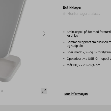
Butikklager
Henter lagerstatus...
Sminkespeil på fot med forstørrin
kaldt lys.
Sammenleggbart sminkespeil med
og hudpleie.
Speil med 1×, 2× og 3× forstørrin
Oppladbart via USB-C – opptil ca
Mål: 30,5 × 20 × 12,5 cm.
Mer informasjon