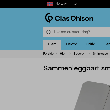
Select
Norway
market
Hjem
Elektro
Fritid
Je
Forside
Hjem
Baderom
Sminkespeil
Sammenleggbart smin