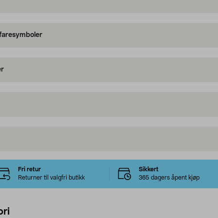
 faresymboler
er
Fri retur
Sikkert
Returner til valgfri butikk
365 dagers åpent kjøp
ri