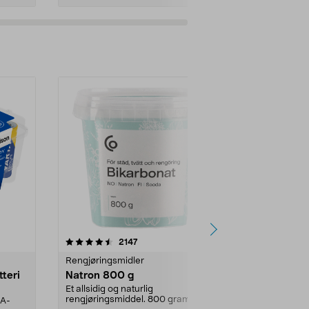
er
4.0av 5 stjerner
anmeldelser
4.5
2147
4
Rengjøringsmidler
Levende lys
tteri
Natron 800 g
Telys steari
prosent ste
Et allsidig og naturlig
rengjøringsmiddel. 800 gram
AA-
100 % stearin