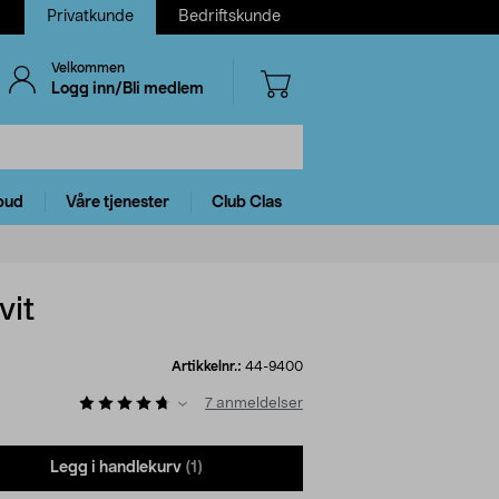
Privatkunde
Bedriftskunde
Velkommen
Logg inn/Bli medlem
bud
Våre tjenester
Club Clas
vit
Artikkelnr.:
44-9400
7
anmeldelser
Legg i handlekurv
(1)