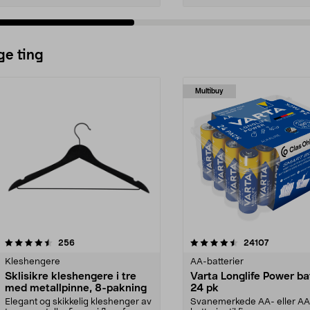
ge ting
Multibuy
4.5av 5 stjerner
anmeldelser
4.5av 5 stjerner
anmeldels
256
24107
Kleshengere
AA-batterier
Sklisikre kleshengere i tre
Varta Longlife Power ba
med metallpinne, 8-pakning
24 pk
Elegant og skikkelig kleshenger av
Svanemerkede AA- eller A