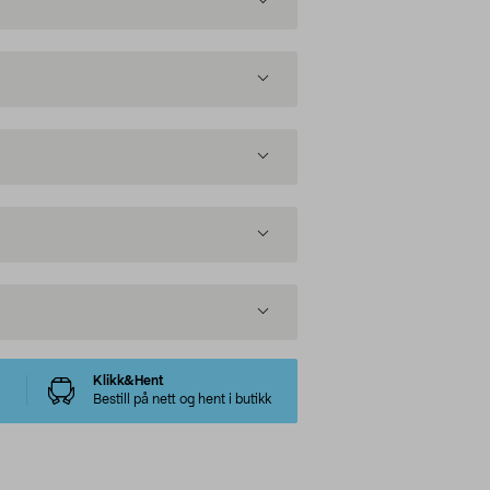
Klikk&Hent
Bestill på nett og hent i butikk