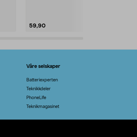
natron – til rengjøring både...
råvarer. Produ
brenner med e
59,90
69,90
Legg i handlekurv
Legg 
Våre selskaper
Batteriexperten
Teknikkdeler
PhoneLife
Teknikmagasinet