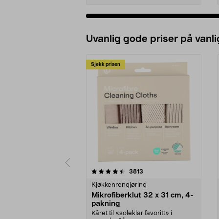
Uvanlig gode priser på vanli
Sjekk prisen
5av 5 stjerner
4.5av 5 stjerner
anmeldelser
3813
Kjøkkenrengjøring
Mikrofiberklut 32 x 31 cm, 4-
pakning
Kåret til «soleklar favoritt» i