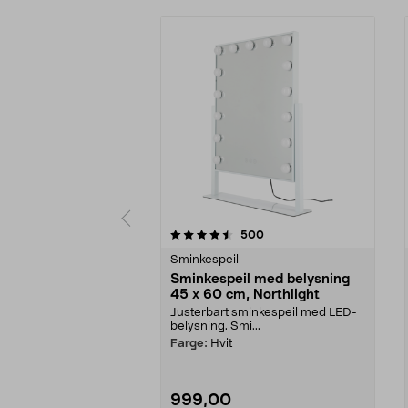
5 av 5 stjerner
4.5 av 5 stjerner
anmeldelser
500
Sminkespeil
Sminkespeil med belysning
45 x 60 cm, Northlight
Justerbart sminkespeil med LED-
belysning. Smi...
Farge:
Hvit
999,00