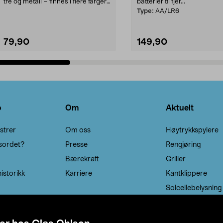
tre og metall – finnes i flere farger.
batterier til fjer...
Kleshe...
Type:
AA/LR6
79,90
149,90
Legg i handlekurv
Legg i handlekurv
o
Om
Aktuelt
strer
Om oss
Høytrykkspylere
sordet?
Presse
Rengjøring
Bærekraft
Griller
istorikk
Karriere
Kantklippere
Solcellebelysning