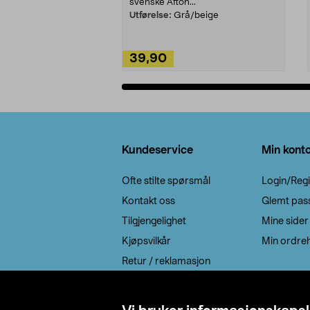
svenske Afton...
Utførelse:
Grå/beige
39,90
Legg i handlekurv
Bunntekst
Kundeservice
Min kont
Ofte stilte spørsmål
Login/Regi
Kontakt oss
Glemt pas
Tilgjengelighet
Mine sider
Kjøpsvilkår
Min ordreh
Retur / reklamasjon
EE-avfall
Cookie policy