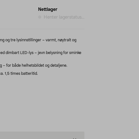
Nettlager
Henter lagerstatus...
g og tre lysinnstillinger – varmt, nøytralt og
 dimbart LED-lys – jevn belysning for sminke
g – for både helhetsbildet og detaljene.
. 1,5 times batteritid.