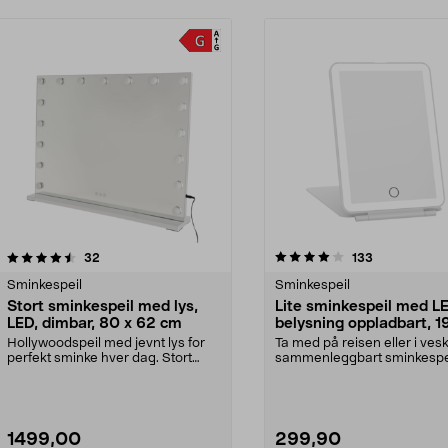
4.0 av 5 stjerner
anmeldelser
4.5 av 5 stjerner
anmeldelser
32
133
Sminkespeil
Sminkespeil
Stort sminkespeil med lys,
Lite sminkespeil med L
LED, dimbar, 80 x 62 cm
belysning oppladbart, 19
cm
Hollywoodspeil med jevnt lys for
Ta med på reisen eller i ves
perfekt sminke hver dag. Stort
sammenleggbart sminkespeil
sminkespeil med ...
oppladbart s...
1499,00
299,90