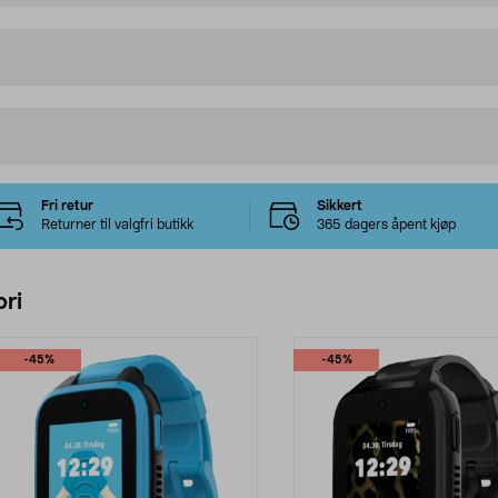
Fri retur
Sikkert
Returner til valgfri butikk
365 dagers åpent kjøp
ri
-45%
-45%