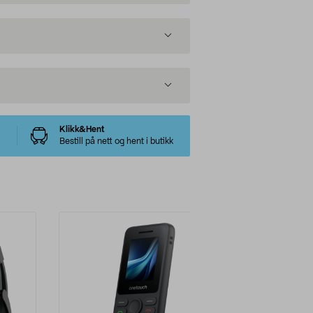
Klikk&Hent
Bestill på nett og hent i butikk
-24%