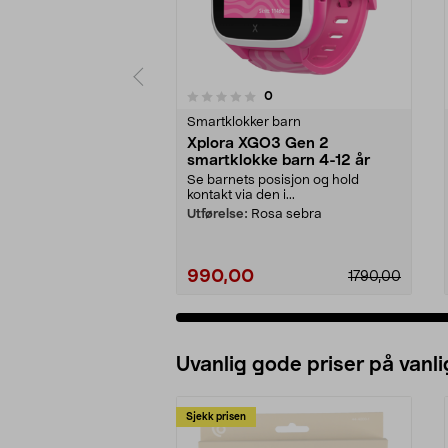
anmeldelser
0
0 av 5 stjerner
0.0 av 5 stjerner
Smartklokker barn
Xplora XGO3 Gen 2
smartklokke barn 4-12 år
Se barnets posisjon og hold
kontakt via den i...
Utførelse:
Rosa sebra
990,00
1790,00
Uvanlig gode priser på vanli
Sjekk prisen