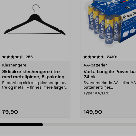
4.5av 5 stjerner
anmeldelser
4.5av 5 stjerner
anmeldels
256
24101
Kleshengere
AA-batterier
Sklisikre kleshengere i tre
Varta Longlife Power ba
med metallpinne, 8-pakning
24 pk
Elegant og skikkelig kleshenger av
Svanemerkede AA- eller A
tre og metall – finnes i flere farger.
batterier til fjer...
Kleshe...
Type:
AA/LR6
79,90
149,90
Legg i handlekurv
Legg i handlekurv