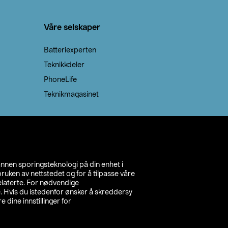
Våre selskaper
Batteriexperten
Teknikkdeler
PhoneLife
Teknikmagasinet
annen sporingsteknologi på din enhet i
ruken av nettstedet og for å tilpasse våre
relaterte. For nødvendige
. Hvis du istedenfor ønsker å skreddersy
e dine innstillinger for
inn din butikk