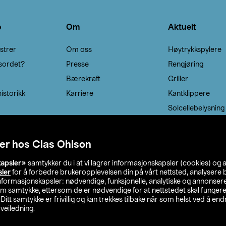
o
Om
Aktuelt
strer
Om oss
Høytrykkspylere
sordet?
Presse
Rengjøring
Bærekraft
Griller
istorikk
Karriere
Kantklippere
Solcellebelysning
er hos Clas Ohlson
kapsler»
samtykker du i at vi lagrer informasjonskapsler (cookies) og 
sler
for å forbedre brukeropplevelsen din på vårt nettsted, analysere b
 informasjonskapsler: nødvendige, funksjonelle, analytiske og annonse
om samtykke, ettersom de er nødvendige for at nettstedet skal fungere
. Ditt samtykke er frivillig og kan trekkes tilbake når som helst ved å endr
veiledning.
lson
Privacy statement
Medlemsvilkår
Kjøpsvilkår
F