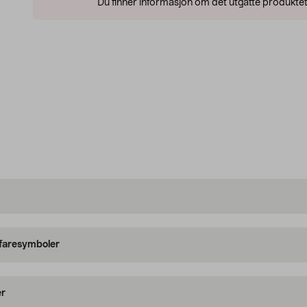
Du finner informasjon om det utgåtte produktet
 faresymboler
er