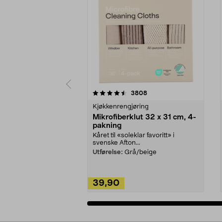
5av 5 stjerner
4.5av 5 stjerner
anmeldelser
3808
Kjøkkenrengjøring
Mikrofiberklut 32 x 31 cm, 4-
pakning
Kåret til «soleklar favoritt» i
svenske Afton...
Utførelse:
Grå/beige
39,90
Legg i handlekurv