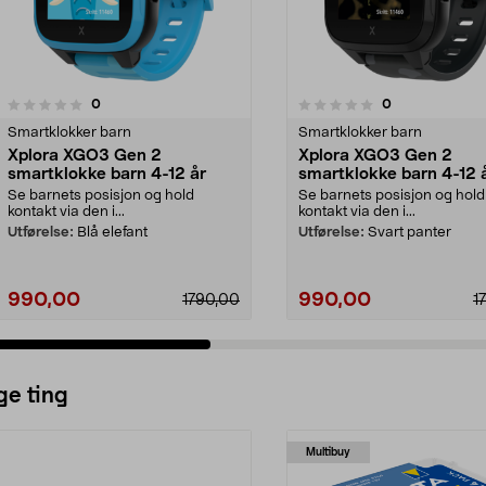
3.5 av 5 stjerner
anmeldelser
anmeldelser
0
0
0.0 av 5 stjerner
Smartklokker barn
Smartklokker barn
Xplora XGO3 Gen 2
Xplora XGO3 Gen 2
smartklokke barn 4-12 år
smartklokke barn 4-12 
Se barnets posisjon og hold
Se barnets posisjon og hold
kontakt via den i...
kontakt via den i...
Utførelse:
Blå elefant
Utførelse:
Svart panter
990,00
990,00
1790,00
1
ge ting
Multibuy