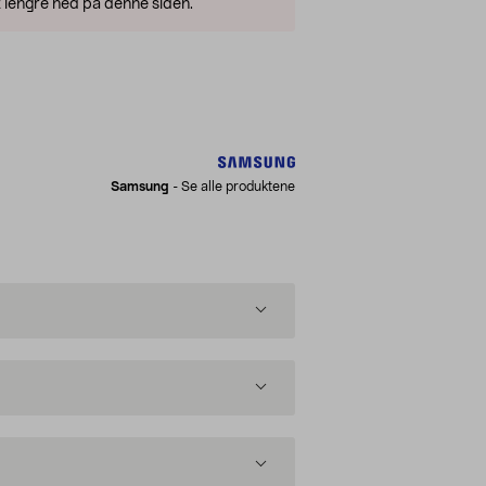
 lengre ned på denne siden.
Samsung
-
Se alle produktene