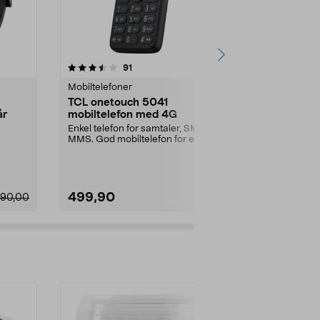
anmeldelser
4.5
91
0.0 av 5 stjerner
Mobiltelefoner
Mobiltelefone
TCL onetouch 5041
Xplora Xplo
år
mobiltelefon med 4G
barn, barne
sim
Enkel telefon for samtaler, SMS og
Barnemobil ut
MMS. God mobiltelefon for eldre –
internett og a
ligger godt...
XploraOne gir 
499,90
1290,00
790,00