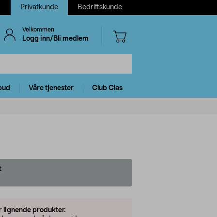
Privatkunde
Bedriftskunde
Velkommen
Logg inn/Bli medlem
bud
Våre tjenester
Club Clas
t
er
lignende produkter.