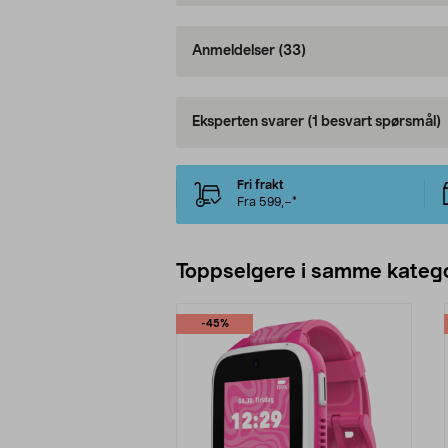
Anmeldelser
(33)
Eksperten svarer
(1 besvart spørsmål)
Fri frakt
Fra 599,–*
Toppselgere i samme katego
-45%