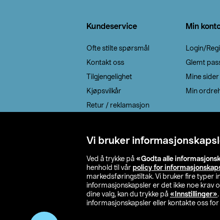
Bunntekst
Kundeservice
Min kont
Ofte stilte spørsmål
Login/Regi
Kontakt oss
Glemt pas
Tilgjengelighet
Mine sider
Kjøpsvilkår
Min ordreh
Retur / reklamasjon
EE-avfall
Cookie policy
Vi bruker informasjonskapsl
Leveringsalternativ
Ved å trykke på
«Godta alle informasjons
henhold til vår
policy for informasjonskap
markedsføringstiltak. Vi bruker fire typer
informasjonskapsler er det ikke noe krav 
dine valg, kan du trykke på
«Innstillinger»
informasjonskapsler eller kontakte oss for 
© 2026 Clas Oh