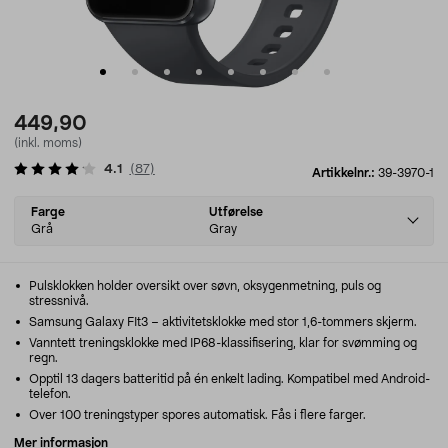
449,90
(inkl. moms)
4.1
(
87
)
Artikkelnr.:
39-3970-1
Select
Farge
Utførelse
variant
Grå
Gray
Pulsklokken holder oversikt over søvn, oksygenmetning, puls og
stressnivå.
Samsung Galaxy FIt3 – aktivitetsklokke med stor 1,6-tommers skjerm.
Vanntett treningsklokke med IP68-klassifisering, klar for svømming og
regn.
Opptil 13 dagers batteritid på én enkelt lading. Kompatibel med Android-
telefon.
Over 100 treningstyper spores automatisk. Fås i flere farger.
Mer informasjon