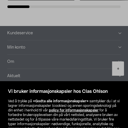
Bunntekst
Kundeservice
Min konto
Om
Product
+
quantity
Aktuelt
Våre selskaper
Vi bruker informasjonskapsler hos Clas Ohlson
Ved å trykke på
«Godta alle informasjonskapsler»
samtykker du i at vi
Finn din butikk
lagrer informasjonskapsler (cookies) og annen sporingsteknologi på
din enhet i henhold til vår
policy for informasjonskapsler
for å
forbedre brukeropplevelsen din på vårt nettsted, analysere bruken av
SE
NO
FI
nettstedet og for å tilpasse våre markedsføringstiltak. Vi bruker fire
typer informasjonskapsler: nødvendige, funksjonelle, analytiske og