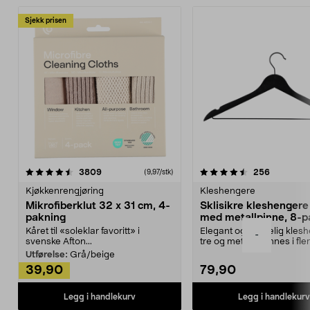
Sjekk prisen
4.5av 5 stjerner
anmeldelser
4.5av 5 stjerner
anmeldels
3809
256
(9,97/stk)
Kjøkkenrengjøring
Kleshengere
Mikrofiberklut 32 x 31 cm, 4-
Sklisikre kleshengere 
pakning
med metallpinne, 8-p
Kåret til «soleklar favoritt» i
Elegant og skikkelig kles
-
svenske Afton...
tre og metall – finnes i fle
Kleshe...
Utførelse:
Grå/beige
39,90
79,90
Legg i handlekurv
Legg i handlekurv