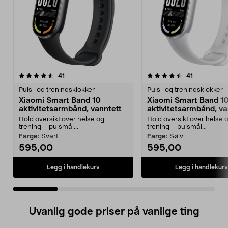
4.5 av 5 stjerner
anmeldelser
4.0 av 5 stjerner
anmeldelse
41
41
Puls- og treningsklokker
Puls- og treningsklokker
Xiaomi Smart Band 10
Xiaomi Smart Band 1
aktivitetsarmbånd, vanntett
aktivitetsarmbånd, va
Hold oversikt over helse og
Hold oversikt over helse 
trening – pulsmål...
trening – pulsmål...
Farge:
Svart
Farge:
Sølv
595,00
595,00
Legg i handlekurv
Legg i handlekurv
Uvanlig gode priser på vanlige ting