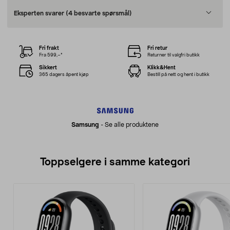
Eksperten svarer
(4 besvarte spørsmål)
Fri frakt
Fri retur
Fra 599,–*
Returner til valgfri butikk
Sikkert
Klikk&Hent
365 dagers åpent kjøp
Bestill på nett og hent i butikk
Samsung
-
Se alle produktene
Toppselgere i samme kategori