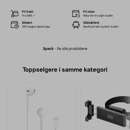
Fri frakt
Fri retur
Fra 599,–*
Returner til valgfri butikk
Sikkert
Klikk&Hent
365 dagers åpent kjøp
Bestill på nett og hent i butikk
Speck
-
Se alle produktene
Toppselgere i samme kategori