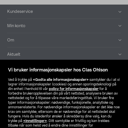
Bunntekst
Kundeservice
Min konto
Om
Aktuelt
Våre selskaper
Vi bruker informasjonskapsler hos Clas Ohlson
Ved å trykke på
«Godta alle informasjonskapsler»
samtykker du i at vi
Finn din butikk
lagrer informasjonskapsler (cookies) og annen sporingsteknologi på
din enhet i henhold til vår
policy for informasjonskapsler
for å
forbedre brukeropplevelsen din på vårt nettsted, analysere bruken av
SE
NO
FI
nettstedet og for å tilpasse våre markedsføringstiltak. Vi bruker fire
typer informasjonskapsler: nødvendige, funksjonelle, analytiske og
annonserelaterte. For nødvendige informasjonskapsler er det ikke noe
krav om samtykke, ettersom de er nødvendige for at nettstedet skal
fungere. Hvis du istedenfor ønsker å skreddersy dine valg, kan du
trykke på
«Innstillinger»
. Ditt samtykke er frivillig og kan trekkes
tilbake når som helst ved å endre dine innstillinger for