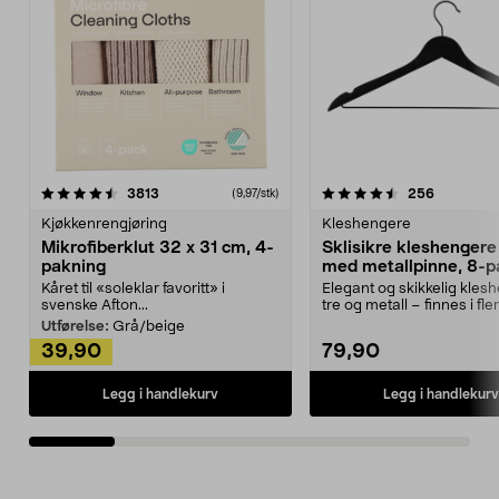
4.5av 5 stjerner
anmeldelser
4.5av 5 stjerner
anmeldels
3813
256
(9,97/stk)
Kjøkkenrengjøring
Kleshengere
Mikrofiberklut 32 x 31 cm, 4-
Sklisikre kleshengere 
pakning
med metallpinne, 8-p
Kåret til «soleklar favoritt» i
Elegant og skikkelig kles
svenske Afton...
tre og metall – finnes i fle
Kleshe...
Utførelse:
Grå/beige
39,90
79,90
Legg i handlekurv
Legg i handlekurv