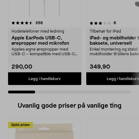
3.5 av 5 stjerner
anmeldelser
4.5 av 5 stjerner
anmeldelser
358
8
Hodetelefoner med ledning
Tilbehør for iPad
Apple EarPods USB-C,
iPad- og mobilholder ti
ørepropper med mikrofon
baksete, universell
Apples egne ørepropper med
Enkel montering og stabil
USB-C – kompatible med USB-C-
mobilholder til bilens baks
enheter med iOS 10 eller...
Bilholder for iPad og ...
290,00
349,90
Legg i handlekurv
Legg i handlekurv
Uvanlig gode priser på vanlige ting
Sjekk prisen