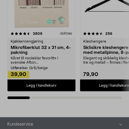
4.5av 5 stjerner
anmeldelser
4.5av 5 stjerner
anmeldels
3809
256
(9,97/stk)
Kjøkkenrengjøring
Kleshengere
Mikrofiberklut 32 x 31 cm, 4-
Sklisikre kleshengere 
pakning
med metallpinne, 8-p
Kåret til «soleklar favoritt» i
Elegant og skikkelig kles
svenske Afton...
tre og metall – finnes i fle
Kleshe...
Utførelse:
Grå/beige
39,90
79,90
Legg i handlekurv
Legg i handlekurv
Bunntekst
Kundeservice