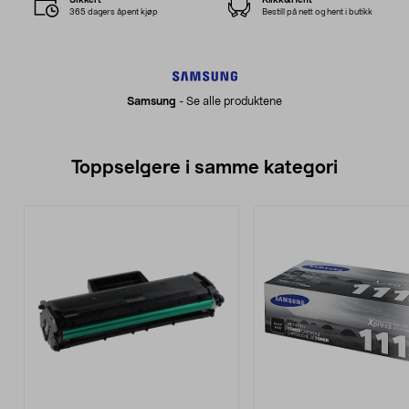
365 dagers åpent kjøp
Bestill på nett og hent i butikk
Samsung
-
Se alle produktene
Toppselgere i samme kategori