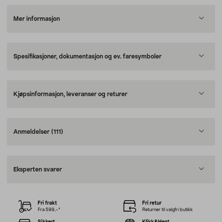
Mer informasjon
Spesifikasjoner, dokumentasjon og ev. faresymboler
Kjøpsinformasjon, leveranser og returer
Anmeldelser
(111)
Eksperten svarer
Fri frakt
Fri retur
Fra 599,–*
Returner til valgfri butikk
Sikkert
Klikk&Hent