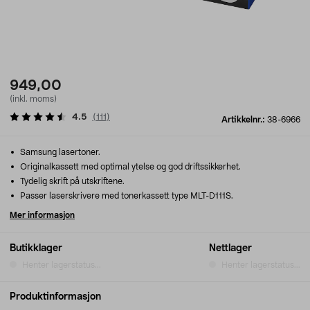
949,00
(inkl. moms)
4.5
(
111
)
Artikkelnr.:
38-6966
Samsung lasertoner.
Originalkassett med optimal ytelse og god driftssikkerhet.
Tydelig skrift på utskriftene.
Passer laserskrivere med tonerkassett type MLT-D111S.
Mer informasjon
Butikklager
Nettlager
Henter lagerstatus...
Henter lagerstatus...
Produktinformasjon