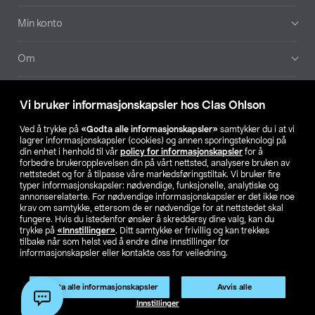
Min konto
Om
Aktuelt
Vi bruker informasjonskapsler hos Clas Ohlson
Våre selskaper
Ved å trykke på
«Godta alle informasjonskapsler»
samtykker du i at vi
lagrer informasjonskapsler (cookies) og annen sporingsteknologi på
din enhet i henhold til vår
policy for informasjonskapsler
for å
Finn din butikk
forbedre brukeropplevelsen din på vårt nettsted, analysere bruken av
nettstedet og for å tilpasse våre markedsføringstiltak. Vi bruker fire
typer informasjonskapsler: nødvendige, funksjonelle, analytiske og
annonserelaterte. For nødvendige informasjonskapsler er det ikke noe
SE
NO
FI
krav om samtykke, ettersom de er nødvendige for at nettstedet skal
fungere. Hvis du istedenfor ønsker å skreddersy dine valg, kan du
trykke på
«Innstillinger»
. Ditt samtykke er frivillig og kan trekkes
tilbake når som helst ved å endre dine innstillinger for
informasjonskapsler eller kontakte oss for veiledning.
Godta alle informasjonskapsler
Avvis alle
Privacy statement
Medlemsvilkår
Kjøpsvilkår
For bedrifter
Innstillinger
Endre til priser ekskl. moms