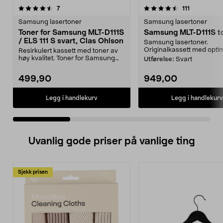
4.5 av 5 stjerner
anmeldelser
4.5 av 5 stjerner
anmeldelse
7
111
Samsung lasertoner
Samsung lasertoner
Toner for Samsung MLT-D111S
Samsung MLT-D111S t
/ ELS 111 S svart, Clas Ohlson
Samsung lasertoner.
Originalkassett med optim
Resirkulert kassett med toner av
høy kvalitet. Toner for Samsung
Utførelse:
Svart
MLT-D111S – pri...
499,90
949,00
Legg i handlekurv
Legg i handlekurv
Uvanlig gode priser på vanlige ting
Sjekk prisen