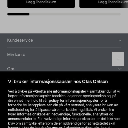
Legg i handlekurv
Legg i handlekurv
Bunntekst
Kundeservice
Min konto
Product
+
quantity
Om
Vi bruker informasjonskapsler hos Clas Ohlson
Aktuelt
Ved å trykke på
«Godta alle informasjonskapsler»
samtykker du i at vi
lagrer informasjonskapsler (cookies) og annen sporingsteknologi på
Våre selskaper
din enhet i henhold til vår
policy for informasjonskapsler
for å
forbedre brukeropplevelsen din på vårt nettsted, analysere bruken av
nettstedet og for å tilpasse våre markedsføringstiltak. Vi bruker fire
Finn din butikk
typer informasjonskapsler: nødvendige, funksjonelle, analytiske og
annonserelaterte. For nødvendige informasjonskapsler er det ikke noe
krav om samtykke, ettersom de er nødvendige for at nettstedet skal
SE
NO
FI