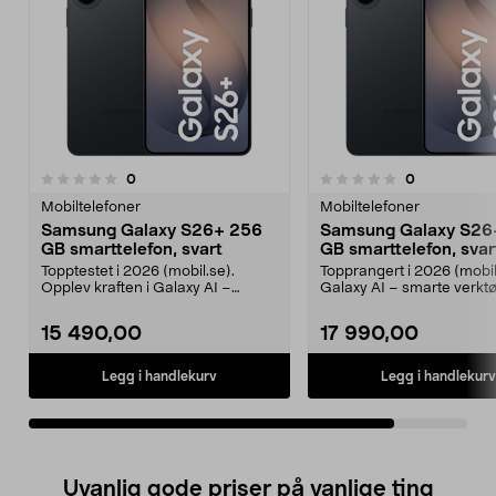
anmeldelser
anmeldelser
0
0
0.0 av 5 stjerner
Mobiltelefoner
Mobiltelefoner
Samsung Galaxy S26+ 256
Samsung Galaxy S26
GB smarttelefon, svart
GB smarttelefon, svar
Topptestet i 2026 (mobil.se).
Topprangert i 2026 (mobil
Opplev kraften i Galaxy AI –
Galaxy AI – smarte verktø
planlegg, skap og job...
planlegging, skriv...
15 490,00
17 990,00
Legg i handlekurv
Legg i handlekurv
Uvanlig gode priser på vanlige ting