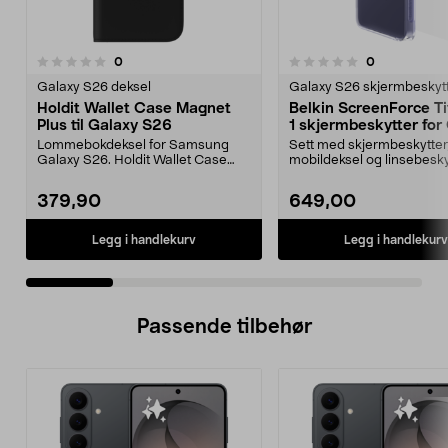
5.0 av 5 stjerner
anmeldelser
anmeldelser
0
0
0.0 av 5 stjerner
Galaxy S26 deksel
Galaxy S26 skjermbeskyt
Holdit Wallet Case Magnet
Belkin ScreenForce Ti
Plus til Galaxy S26
1 skjermbeskytter for
S26 Ultra
Lommebokdeksel for Samsung
Sett med skjermbeskytter
Galaxy S26. Holdit Wallet Case
mobildeksel og linsebesky
Magnet Plus – samle mo...
Belkin Titan 3-i-1-besk...
379,90
649,00
Legg i handlekurv
Legg i handlekurv
Passende tilbehør