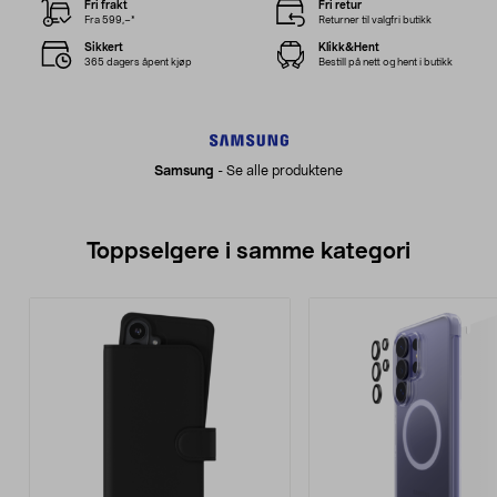
Fri frakt
Fri retur
Fra 599,–*
Returner til valgfri butikk
Sikkert
Klikk&Hent
365 dagers åpent kjøp
Bestill på nett og hent i butikk
Samsung
-
Se alle produktene
Toppselgere i samme kategori