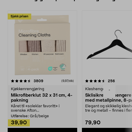
Sjekk prisen
4.5av 5 stjerner
anmeldelser
4.5av 5 stjerner
anmeldels
3809
256
(9,97/stk)
Kjøkkenrengjøring
Kleshengere
-
Mikrofiberklut 32 x 31 cm, 4-
Sklisikre kleshengere 
pakning
med metallpinne, 8-p
Kåret til «soleklar favoritt» i
Elegant og skikkelig kles
svenske Afton...
tre og metall – finnes i fle
Kleshe...
Utførelse:
Grå/beige
39,90
79,90